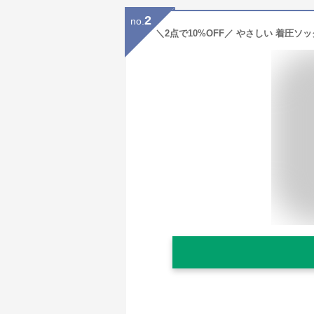
2
no.