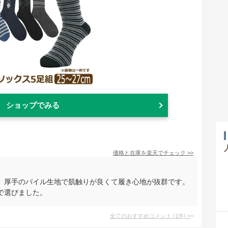
ショップでみる
価格と在庫を
楽天
でチェック
>>
。厚手のパイル生地で肌触りが良くて履き心地が抜群です。
で選びました。
全てのおすすめコメント
(
1
件)
>