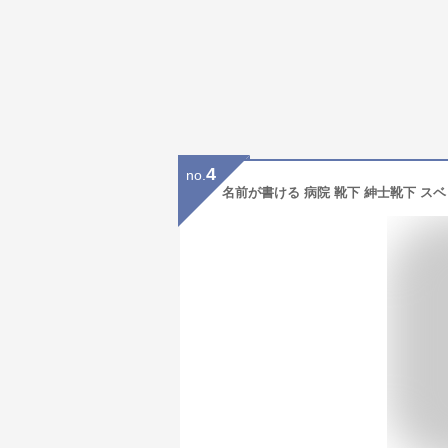
4
no.