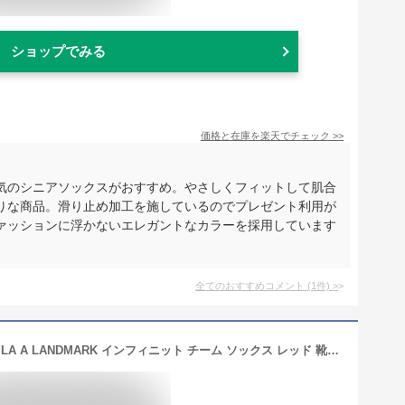
ショップでみる
価格と在庫を
楽天
でチェック
>>
気のシニアソックスがおすすめ。やさしくフィットして肌合
りな商品。滑り止め加工を施しているのでプレゼント利用が
ァッションに浮かないエレガントなカラーを採用しています
全てのおすすめコメント
(
1
件)
>
STANCE x MLB Los Angeles Angels LA A LANDMARK インフィニット チーム ソックス レッド 靴下 赤 INFIKNIT SOCKS Red スタンス x 大リーグ ロサンゼルス・エンゼルス サイズL 25.5-29.0cm