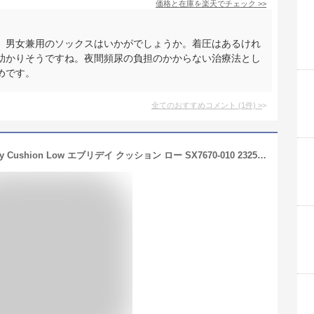
価格と在庫を
楽天
でチェック
>>
、男女兼用のソックスはいかがでしょうか。着圧はあるけれ
助かりそうですね。夜間頻尿の負担のかからない治療法とし
めです。
全てのおすすめコメント
(
1
件)
>
ナイキ 3足組ソックス メンズ Everyday Cushion Low エブリデイ クッション ロー SX7670-010 2325 23.0-25.0 cm