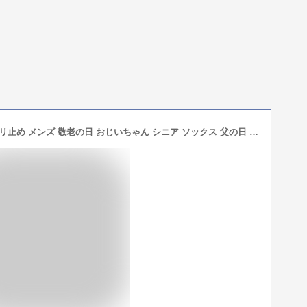
名前が書ける 病院 靴下 紳士靴下 スベリ止め メンズ 敬老の日 おじいちゃん シニア ソックス 父の日 はきやすい 快適 介護 プレゼント お祝い ギフト 70代 80代