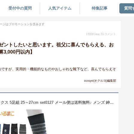
受付中の質問
人気アイテム
特集記事
質問
ージはプロモーションを含みます
1559
View
31
コメント
ゼントしたいと思います。祖父に喜んでもらえる、お
3,000円以内】
のですが、実用的・機能的なものやおしゃれな靴下など、喜んでもらえそ
ocruyo(オクルヨ)編集部
靴下 メンズ あったか パイル 厚地 ソックス 5足組 25～27cm set0127 メール便は送料無料♪ メンズ 紳士 男性 くつした くつ下 靴下 ソックス セット 足 敬老の日 tfm