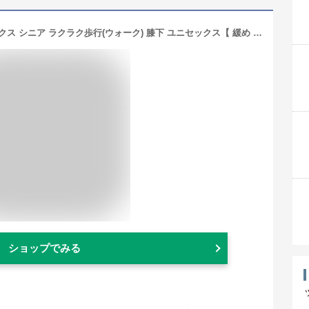
＼2点で10%OFF／ やさしい 着圧ソックス シニア ラクラク歩行(ウォーク) 膝下 ユニセックス【 緩め ゆるめ きつくない 黒 ベージュ ピンク 肌色 ひざ下 弾性ストッキング ふくらはぎ 着圧 靴下 高齢者 レディース メンズ 男性用 夜用 寝ながら 就寝用 ギフト 】
ショップでみる