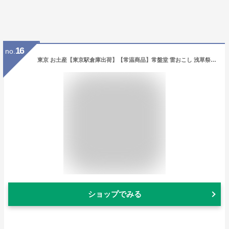
16
no.
東京 お土産【東京駅倉庫出荷】【常温商品】常盤堂 雷おこし 浅草祭TKMおみやげ 東京土産 東京みやげ せんべい お菓子 和菓子 煎餅 贈答用 お中元 御中元 お歳暮 御歳暮 内祝い お取り寄せ ギフト プレゼント のし可
ショップでみる