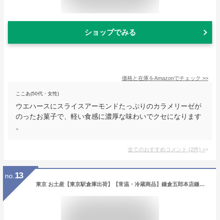
ショップでみる
価格と在庫を
Amazon
でチェック
>>
ここあ(50代・女性)
ウエハースにスライスアーモンドたっぷりのカラメリーゼが
のったお菓子で、軽い食感に濃厚な味わいでクセになります
。
全てのおすすめコメント
(
2
件)
>
13
no.
東京 お土産【東京駅倉庫出荷】【常温・冷蔵商品】鎌倉五郎本店鎌倉チョコサンドだょ 10個入東京みやげ 東京駅 お菓子 スイーツ 洋菓子 焼き菓子 ホワイトデー お中元 御中元 お歳暮 御歳暮 内祝い お取り寄せ ギフト プレゼント のし可