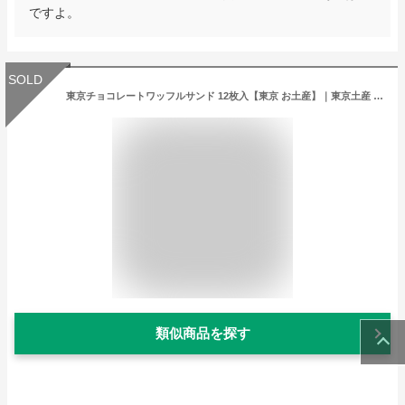
ですよ。
SOLD
東京チョコレートワッフルサンド 12枚入【東京 お土産】｜東京土産 クッキー 関東 東京お土産 おみやげ みやげ お菓子 スイーツ 国内土産 日本 洋菓子 東京 帰省土産 お取り寄せ 手土産 贈り物 ギフト お取り寄せグルメ
類似商品を探す