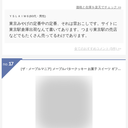
価格と在庫を
楽天
でチェック
>>
ＹＳＬＡＩＷ６(60代・男性)
東京みやげの定番中の定番、それは雷おこしです。サイトに
東京駅倉庫出荷なんて書いてあります。つまり東京駅の売店
などでもたくさん売ってるわけであります。
全てのおすすめコメント
(
5
件)
>
17
no.
[ザ・メープルマニア] メープルバタークッキー お菓子 スイーツ ギフト 東京土産 手土産 個包装 プレゼント お返し 内祝い 焼き菓子 退職 おしゃれ 大人 (9枚入)