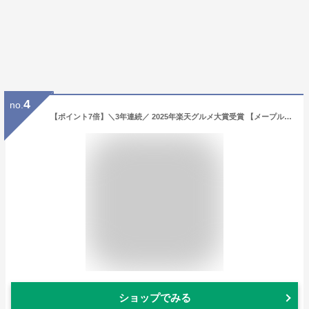
4
no.
【ポイント7倍】＼3年連続／ 2025年楽天グルメ大賞受賞 【メープルバタークッキー9枚入】ザ・メープルマニア お菓子 ギフト 詰め合わせ 個包装 クッキー ラングドシャ 焼き菓子 洋菓子 プレゼント 内祝 お返し お祝 退職 お中元 御中元 夏ギフト 暑中見舞い
ショップでみる