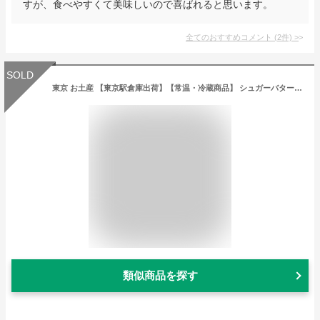
すが、食べやすくて美味しいので喜ばれると思います。
全てのおすすめコメント
(
2
件)
>
SOLD
東京 お土産 【東京駅倉庫出荷】【常温・冷蔵商品】 シュガーバターサンドの木 21個入 土産 おみやげ 東京みやげ お菓子 スイーツ 洋菓子 バターサンド バタースイーツ お中元 御中元 お歳暮 御歳暮 お祝い 内祝い ギフト プレゼント お取り寄せ のし可
類似商品を探す