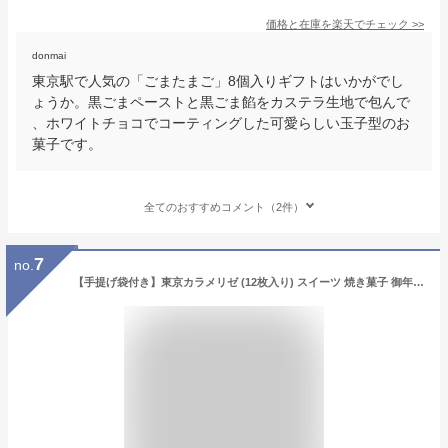
価格と在庫を
楽天
でチェック
>>
donmai
東京駅で人気の「ごまたまご」8個入りギフトはいかがでし
ょうか。黒ごまペーストと黒ごま餡をカステラ生地で包んで
、ホワイトチョコでコーティングした可愛らしい玉子型のお
菓子です。
全てのおすすめコメント（2件）
7
no.
【手提げ袋付き】東京カラメリゼ (12枚入り) スイーツ 焼き菓子 御年賀 菓子折り 御挨拶 粗品 ギフト お菓子 記念品 景品 粗品 プレゼント 東京みやげ 手土産 ギフト プチチュー 上野風月堂 風月堂