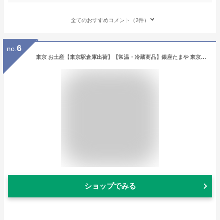
全てのおすすめコメント（2件）
6
no.
東京 お土産【東京駅倉庫出荷】【常温・冷蔵商品】銀座たまや 東京たまご ごまたまご8個入おみやげ 土産 東京みやげ 和菓子 和洋菓子 お菓子 スイーツ ゴマタマゴ お中元 お歳暮 御歳暮 内祝い お取り寄せ ギフト プレゼント のし可
ショップでみる