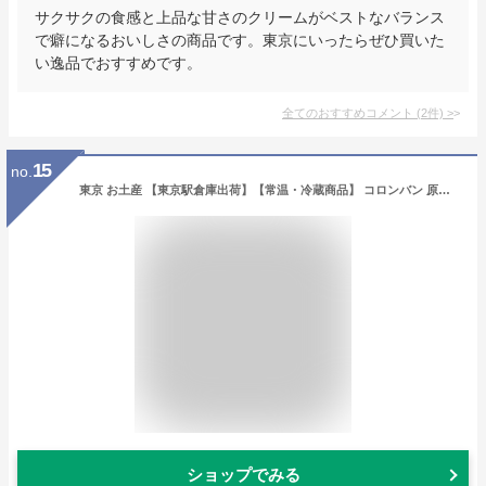
サクサクの食感と上品な甘さのクリームがベストなバランス
で癖になるおいしさの商品です。東京にいったらぜひ買いた
い逸品でおすすめです。
全てのおすすめコメント
(
2
件)
>
15
no.
東京 お土産 【東京駅倉庫出荷】【常温・冷蔵商品】 コロンバン 原宿焼きスイートポテト 10個入 東京駅 お菓子 スイーツ 洋菓子 焼菓子 ケーキ スイートポテト お中元 お歳暮 内祝い お取り寄せ ギフト プレゼント プチギフト 手土産 のし可
ショップでみる