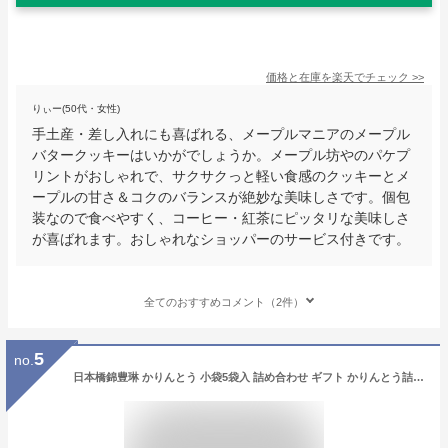
価格と在庫を
楽天
でチェック
>>
りぃー(50代・女性)
手土産・差し入れにも喜ばれる、メープルマニアのメープル
バタークッキーはいかがでしょうか。メープル坊やのパケプ
リントがおしゃれで、サクサクっと軽い食感のクッキーとメ
ープルの甘さ＆コクのバランスが絶妙な美味しさです。個包
装なので食べやすく、コーヒー・紅茶にピッタリな美味しさ
が喜ばれます。おしゃれなショッパーのサービス付きです。
全てのおすすめコメント（2件）
5
no.
日本橋錦豊琳 かりんとう 小袋5袋入 詰め合わせ ギフト かりんとう詰め合わせ 個包装 お菓子 餞別 贈り物 おしゃれ 退職 お礼 送別品 小分け かりんと 高級 カリントウ お供え 手土産 常温 引っ越し 職場 挨拶 菓子折り 内祝い お返し 東京土産 東京駅 お土産 東京みやげ