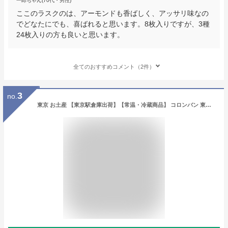
一郎ちゃん(70代・男性)
ここのラスクのは、アーモンドも香ばしく、アッサリ味なの
でどなたにでも、喜ばれると思います。8枚入りですが、3種
24枚入りの方も良いと思います。
全てのおすすめコメント（2件）
3
no.
東京 お土産 【東京駅倉庫出荷】【常温・冷蔵商品】 コロンバン 東京駅焼きショコラ 12個入 おみやげ 土産 東京みやげ お菓子 スイーツ 焼菓子 チョコレート お年賀 内祝い お中元 お歳暮 お取り寄せ ギフト プレゼント のし可 ホワイトデー