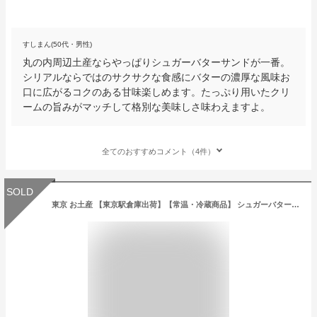
すしまん(50代・男性)
丸の内周辺土産ならやっぱりシュガーバターサンドが一番。
シリアルならではのサクサクな食感にバターの濃厚な風味お
口に広がるコクのある甘味楽しめます。たっぷり用いたクリ
ームの旨みがマッチして格別な美味しさ味わえますよ。
全てのおすすめコメント（4件）
SOLD
東京 お土産 【東京駅倉庫出荷】【常温・冷蔵商品】 シュガーバターサンドの木 7個入 土産 おみやげ 東京みやげ お菓子 スイーツ 洋菓子 バターサンド バタースイーツ お中元 御中元 お歳暮 御歳暮 お祝い 内祝い ギフト プレゼント お取り寄せ のし可