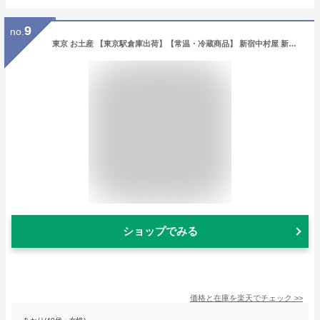
9
no.
東京 お土産 【東京駅倉庫出荷】【常温・冷蔵商品】 新宿中村屋 新宿カリーあられ 8袋入 おみやげ 東京土産 東京みやげ せんべい お菓子 和菓子 煎餅 贈答用 お中元 御中元 お歳暮 御歳暮 内祝い お取り寄せ ギフト プレゼント のし不可
ショップでみる
価格と在庫を
楽天
でチェック
>>