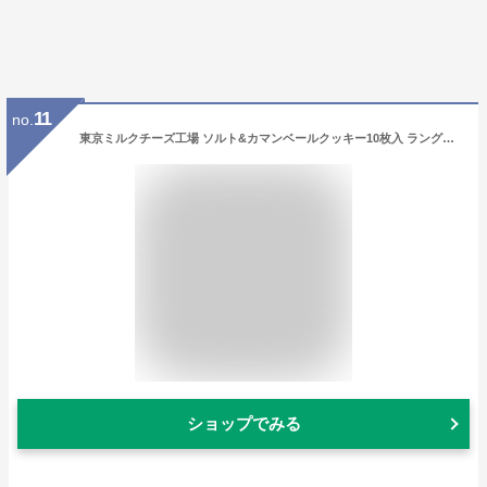
11
no.
東京ミルクチーズ工場 ソルト&カマンベールクッキー10枚入 ラングドシャ チョコレート お土産 個包装 プレゼント お祝い お菓子 お中元 お返し 人気 おしゃれ 贈り物 ギフト 退職 お菓子
ショップでみる