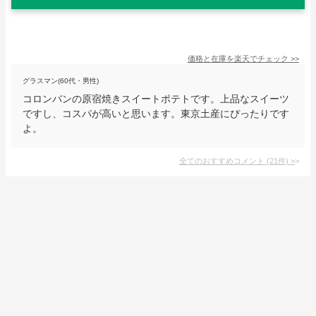
価格と在庫を
楽天
でチェック
>>
グラスマン(60代・男性)
コロンバンの原宿焼きスイートポテトです。上品なスイーツ
ですし、コスパが高いと思います。東京土産にぴったりです
よ。
全てのおすすめコメント
(
21
件)
>