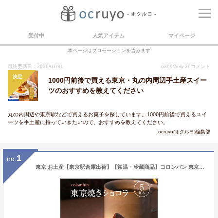
受付中
人気アイテム
マイページ
本ページはプロモーションを含みます
最終更新日：2026/07/31
6309
View
26
コメント
決定
1000円前後で買える東京・丸の内周辺手土産スイー
ツのおすすめを教えてください
丸の内周辺や東京駅などで買えるお菓子を探しています。1000円前後で買えるスイ
ーツを手土産に持っていきたいので、おすすめを教えてください。
ocruyo(オクルヨ)編集部
1
no.
東京 お土産【東京駅倉庫出荷】【常温・冷蔵商品】コロンバン 東京駅焼きショコラ 5個入おみやげ 東京土産 東京みやげ お菓子 焼菓子 チョコレート スイーツ お年賀 内祝い お中元 お歳暮 お取り寄せ ギフト プレゼント のし可 ホワイトデー