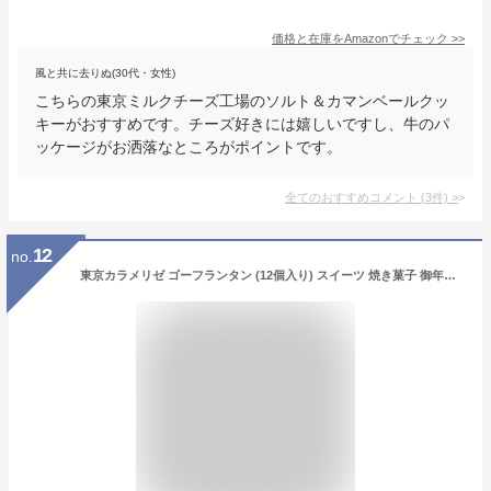
価格と在庫を
Amazon
でチェック
>>
風と共に去りぬ(30代・女性)
こちらの東京ミルクチーズ工場のソルト＆カマンベールクッ
キーがおすすめです。チーズ好きには嬉しいですし、牛のパ
ッケージがお洒落なところがポイントです。
全てのおすすめコメント
(
3
件)
>
12
no.
東京カラメリゼ ゴーフランタン (12個入り) スイーツ 焼き菓子 御年賀 菓子折り 御挨拶 粗品 ギフト お菓子 記念品 景品 粗品 プレゼント 東京みやげ 手土産 ギフト プチチュー 上野風月堂 風月堂