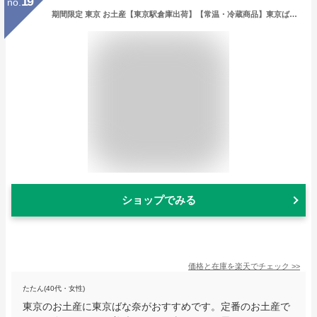
19
no.
期間限定 東京 お土産【東京駅倉庫出荷】【常温・冷蔵商品】東京ばな奈「見ぃつけたっ」4個入東京みやげ 東京バナナ ばなな お菓子 スイーツ 洋菓子 ワッフル ケーキ お取り寄せ ギフト プレゼント お中元 御中元 お歳暮 御歳暮 内祝い のし可
ショップでみる
価格と在庫を
楽天
でチェック
>>
たたん(40代・女性)
東京のお土産に東京ばな奈がおすすめです。定番のお土産で