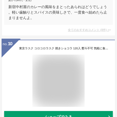
あかり(40代・女性)
新宿中村屋のカレーの風味をまとったあられはどうでしょう
。軽い歯触りとスパイスの美味しさで、一度食べ始めたら止
まりませんよ。
全てのおすすめコメント
(
8
件)
>
10
no.
東京ラスク コロコロラスク 焼きショコラ 120入 熨斗不可 気軽に食べる一口サイズのかわいいラスク 贅沢ココアパウダー ラスク おやつ お菓子
ショップでみる