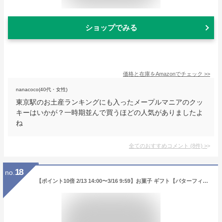
ショップでみる
価格と在庫を
Amazon
でチェック
>>
nanacoco(40代・女性)
東京駅のお土産ランキングにも入ったメープルマニアのクッ
キーはいかが？一時期並んで買うほどの人気がありましたよ
ね
全てのおすすめコメント
(
8
件)
>
18
no.
【ポイント10倍 2/13 14:00〜3/16 9:59】お菓子 ギフト【バターフィナンシェ4個入】個包装 スイーツ フィナンシェ 焼き菓子 洋菓子 内祝い お祝い 出産祝い お礼 可愛い おしゃれ 職場 退職 菓子折り ご挨拶 東京 お土産 手土産 人気 プレゼント バターバトラー ホワイトデー