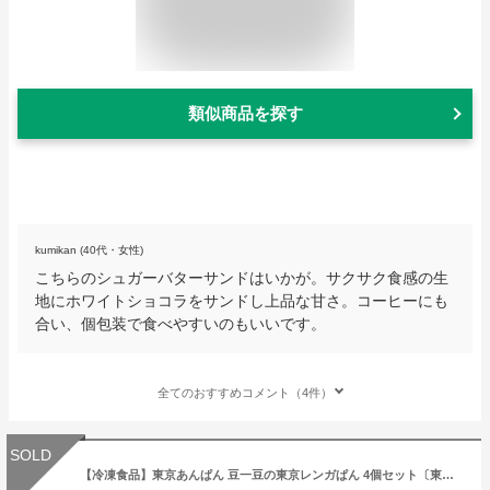
類似商品を探す
kumikan (40代・女性)
こちらのシュガーバターサンドはいかが。サクサク食感の生
地にホワイトショコラをサンドし上品な甘さ。コーヒーにも
合い、個包装で食べやすいのもいいです。
全てのおすすめコメント（4件）
SOLD
【冷凍食品】東京あんぱん 豆一豆の東京レンガぱん 4個セット〔東京 お土産 みやげ 東京みやげ 東京駅名店〕〔パン ベーカリー 東京駅 行列 あんぱん グルメ 個包装 お取り寄せ〕〔お年賀 お中元 お歳暮 ギフト〕