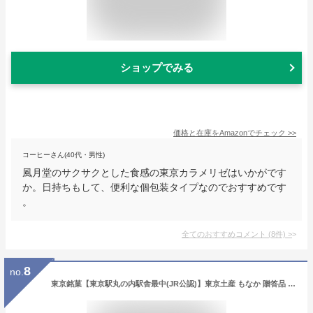
ショップでみる
価格と在庫を
Amazon
でチェック
>>
コーヒーさん(40代・男性)
風月堂のサクサクとした食感の東京カラメリゼはいかがです
か。日持ちもして、便利な個包装タイプなのでおすすめです
。
全てのおすすめコメント
(
8
件)
>
8
no.
東京銘菓【東京駅丸の内駅舎最中(JR公認)】東京土産 もなか 贈答品 和菓子 ギフト 贈り物 お歳暮 お中元 お返し 手土産 引菓子 お取り寄せ 和スイーツ 小豆餡 バタークリーム入り