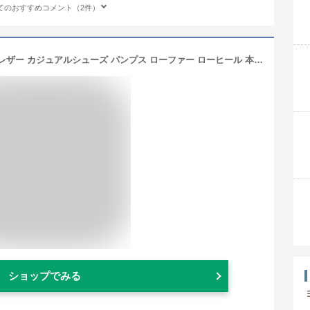
てのおすすめコメント（2件）
[リーガル] レディース モカシン F22J レザー カジュアルシューズ パンプス ローファー ローヒール 本革 通勤 ビジネス フラットシューズ ライトグレー型押（LYKK） 23.0cm
ショップでみる