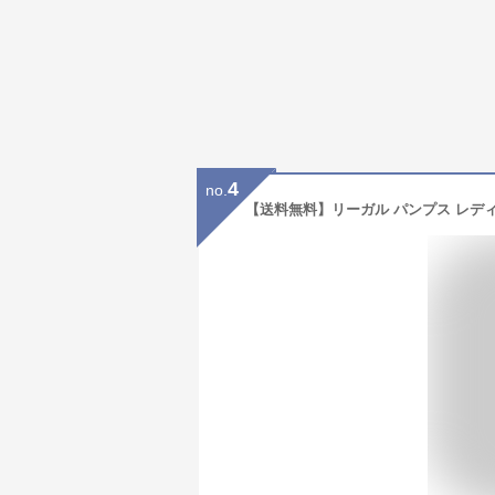
4
no.