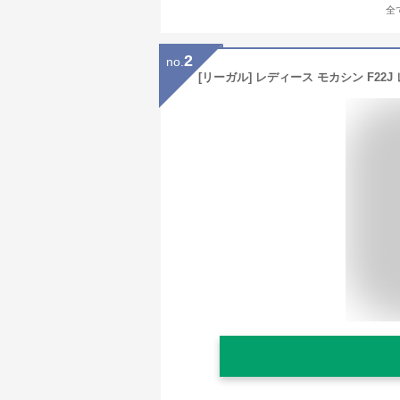
全
2
no.