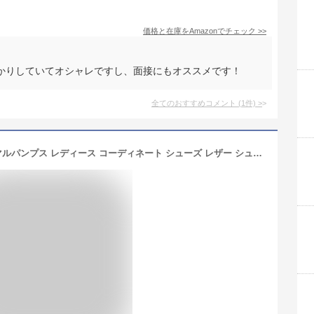
価格と在庫を
Amazon
でチェック
>>
かりしていてオシャレですし、面接にもオススメです！
全てのおすすめコメント
(
1
件)
>
日本製 洗える本革使用 日本製フォーマルパンプス レディース コーディネート シューズ レザー シューズ ブーツ 送料無料 白 黒 ヒールあり 水洗いできる スーツに合う 抗菌防臭 履きやすい 足になじむ #olt21SS シンプル 婦人用 限定