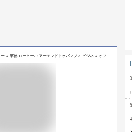
【送料無料】リーガル パンプス レディース 革靴 ローヒール アーモンドトゥパンプス ビジネス オフィスカジュアル 黒 ブラック シルバーパール ブラウンスエード チャンキーヒール 通勤 お仕事 本革 シンプル 痛くない 歩きやすい 約3cmヒール 日本製 F07M evid