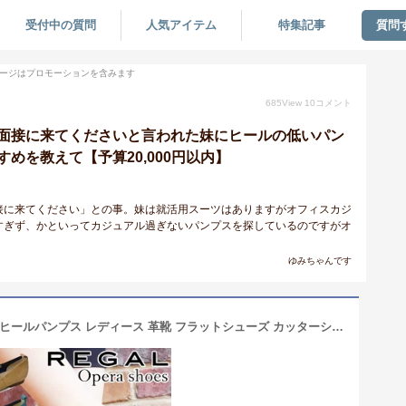
受付中の質問
人気アイテム
特集記事
質問
ージはプロモーションを含みます
685
View
10
コメント
面接に来てくださいと言われた妹にヒールの低いパン
めを教えて【予算20,000円以内】
接に来てください」との事。妹は就活用スーツはありますがオフィスカジ
すぎず、かといってカジュアル過ぎないパンプスを探しているのですがオ
ゆみちゃんです
【あす楽】【送料無料】リーガル ローヒールパンプス レディース 革靴 フラットシューズ カッターシューズ 本革 歩きやすい 痛くない ぺたんこ靴 ベージュ ブルー ネイビー スエード オニグリ チャンキーヒール 太ヒール ヒール約2cm F24M evid