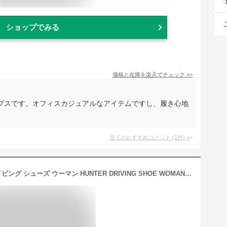
ショップでみる
価格と在庫を
楽天
でチェック
>>
プスです。オフィスカジュアルなアイテムですし、履き心地
全てのおすすめコメント
(
1
件)
>
【あす楽】ハンター HUW25532 ドライビング シューズ ウーマン HUNTER DRIVING SHOE WOMAN レディース パンプス カジュアル フラットシューズ モカシン ラバーシューズ BLK・OLV・WHT・NVY・BLL・CLM【送料無料】