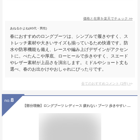
価格と在庫を
楽天
でチェック
>>
あねるかよね(40代・男性)
春におすすめのロングブーツは、シンプルで履きやすく、ス
トレッチ素材や大きいサイズも揃っているため快適です。防
水や防寒機能も備え、レースや編み上げデザインがアクセン
トに。ぺたんこや厚底、ローヒールで歩きやすく、スエード
やレザー素材が上品さを演出します。ミドルやショート丈も
選べ、春のお出かけやおしゃれにぴったりです。
全てのおすすめコメント
(
1
件)
>
8
no.
【部分現物】ロングブーツ レディース 疲れない ブーツ 歩きやすい 幅広 甲高 ロングブーツ ローヒール ぺたんこ おしゃれ 細身 スマート スリム ジョッキーブーツ ジョッキー 大きいサイズ 大きい おすすめ 暖かい 冬 靴 合皮 美脚効果