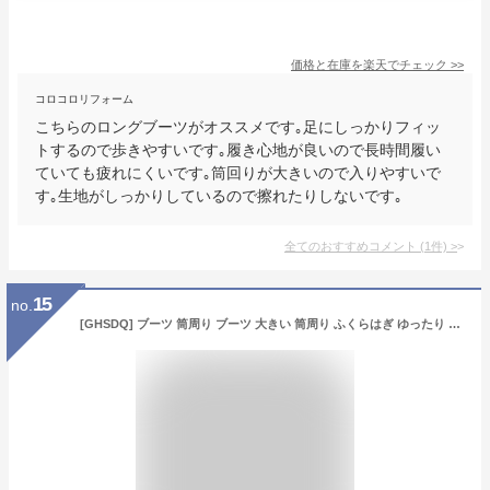
価格と在庫を
楽天
でチェック
>>
コロコロリフォーム
こちらのロングブーツがオススメです｡足にしっかりフィッ
トするので歩きやすいです｡履き心地が良いので長時間履い
ていても疲れにくいです｡筒回りが大きいので入りやすいで
す｡生地がしっかりしているので擦れたりしないです｡
全てのおすすめコメント
(
1
件)
>
15
no.
[GHSDQ] ブーツ 筒周り ブーツ 大きい 筒周り ふくらはぎ ゆったり ロング レディースロングブーツ ロングブーツ ふくらはぎ 太い ロング ブーツ ふくらはぎ 黒色 太め 長靴 履き口 ゆったり ブーティ 歩きやすい 幅広 23.0cm ジョッキー ぺたんこ