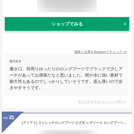
ショップでみる
価格と在庫を
Amazon
でチェック
>>
猫大好き
履き口、筒周りゆったりのロングブーツでブラックで少しア
ーチがあってお洒落だなと思いました。雨や水に強い素材で
耐久性もあるのでしっかりしていそうです。底も厚いので歩
きやすそうです。
全てのおすすめコメント
(
1
件)
>
21
no.
[アミアミ] ストレッチロングブーツ ひざ丈 レディース ロングブーツ ニーハイブーツ ブーツ RI9100 (M(23.0cm～23.5cm), ブラック(スムース))