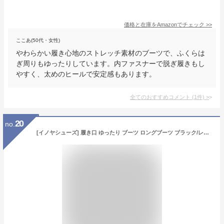
価格と在庫を
Amazon
でチェック
>>
ここあ(50代・女性)
やわらかい履き心地のストレッチ素材のブーツで、ふくらは
ぎ周りもゆったりしています。内ファスナーで脱ぎ履きもし
やすく、太めのヒールで安定感もあります。
全てのおすすめコメント
(
1
件)
>
20
no.
[イノヤシューズ] 履き口 ゆったり ブーツ ロングブーツ ブラック/レディース ロングブーツ 大きいサイズ 大きい 26.0cm 筒周り ゆったり ブーツ ふくらはぎ ロングブーツ ゆったり ロング 太め ジョッキーブーツ 黒 レディースブーツ 冬 乗馬ブーツ 演出 秋ブーツ コスプレ