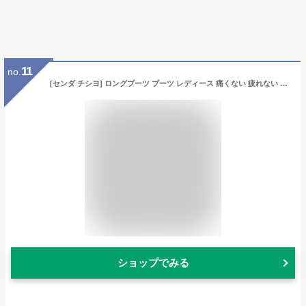
11
no.
[センダ チシヨ] ロングブーツ ブーツ レディース 痛くない 疲れない 膝丈 ブラック エンジニアブーツ ジョッキーブーツ 黒 大きいサイズ 歩きやすい 疲れにくい 太ヒール 26.5cm 4cmヒール 美脚 バックジッパー 舞台用 演出 コスプレ 長靴 通気性
ショップでみる