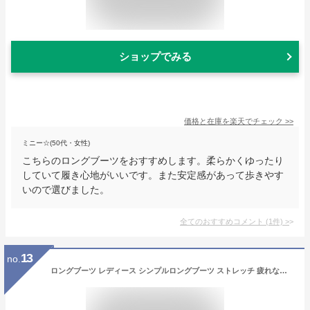
ショップでみる
価格と在庫を
楽天
でチェック
>>
ミニー☆(50代・女性)
こちらのロングブーツをおすすめします。柔らかくゆったり
していて履き心地がいいです。また安定感があって歩きやす
いので選びました。
全てのおすすめコメント
(
1
件)
>
13
no.
ロングブーツ レディース シンプルロングブーツ ストレッチ 疲れない 大きいサイズ レース ミドルブーツ ムートンブーツ 本革 防寒 ぺたんこ ローヒール 秋 防水 冬 ワイド 編み上げ スエード 黒 ショートブーツ レザー 歩きやすい ジョッキーブーツ 厚底 革 春