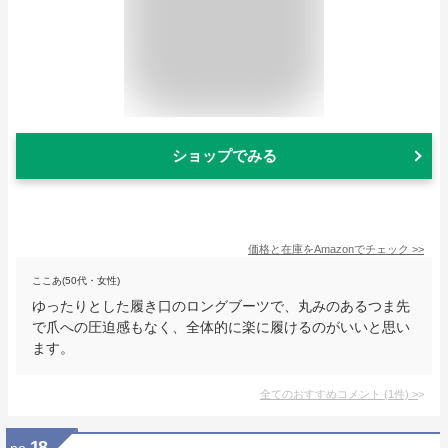
ショップでみる
価格と在庫を
Amazon
でチェック
>>
ここあ(50代・女性)
ゆったりとした履き口のロングブーツで、丸みのあるつま先
で爪への圧迫感もなく、全体的に楽に履けるのがいいと思い
ます。
全てのおすすめコメント
(
1
件)
>
18
no.