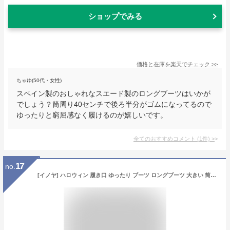
ショップでみる
価格と在庫を
楽天
でチェック
>>
ちゃゆ(50代・女性)
スペイン製のおしゃれなスエード製のロングブーツはいかが
でしょう？筒周り40センチで後ろ半分がゴムになってるので
ゆったりと窮屈感なく履けるのが嬉しいです。
全てのおすすめコメント
(
1
件)
>
17
no.
[イノヤ] ハロウィン 履き口 ゆったり ブーツ ロングブーツ 大きい 筒周り ゆったり ブーツ ふくらはぎ ブラック/大きい 24.5cm 太め ブーツ ジョッキーブーツ レディースブーツ レディースロングブーツ ぺたんこ ゆったりロングブーツ 黒 （コットン)