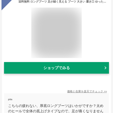
送料無料 ロングブーツ 足が細く見える ブーツ 大きい 履き口 ゆったり 筒周り ブーツ ロング レディース 歩きやすい ゆったり おすすめ ジョッキーブーツ ジョッキー ヒール 5cm ローヒール 疲れない 靴 黒 24cm おしゃれ 美脚 厚底 防寒 裏起毛 太めヒール
ショップでみる
価格と在庫を
楽天
でチェック
>>
pita
こちらの疲れない、厚底ロングブーツはいかがですか？太め
のヒールで全体の底上げタイプなので、足が痛くなりません