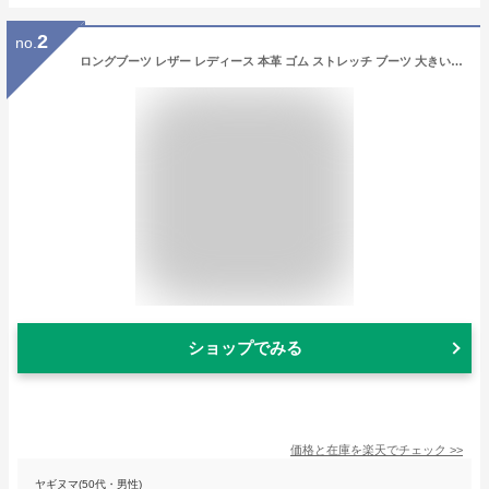
2
no.
ロングブーツ レザー レディース 本革 ゴム ストレッチ ブーツ 大きい 筒 周り 40cm ゆったり ブーツ ロング ローヒール ブランド サイドファスナー 歩きやすい 疲れない ふくらはぎ ゆったり おすすめ 黒 ブラック ブラウン 大きいサイズ 25cm 25.5cm 26cm スペイン製
ショップでみる
価格と在庫を
楽天
でチェック
>>
ヤギヌマ(50代・男性)