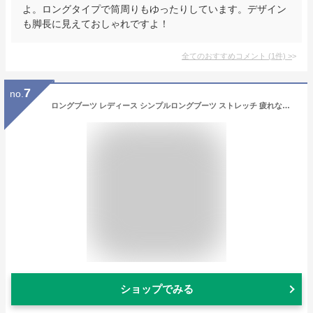
よ。ロングタイプで筒周りもゆったりしています。デザイン
も脚長に見えておしゃれですよ！
全てのおすすめコメント
(
1
件)
>
7
no.
ロングブーツ レディース シンプルロングブーツ ストレッチ 疲れない 大きいサイズ レース ミドルブーツ ムートンブーツ 本革 防寒 ぺたんこ ローヒール 秋 防水 冬 ワイド 編み上げ スエード 黒 ショートブーツ レザー 歩きやすい ジョッキーブーツ 厚底 革 春
ショップでみる