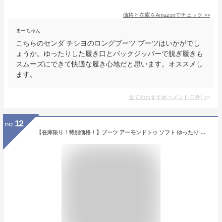
価格と在庫を
Amazon
でチェック
>>
まーちゅん
こちらのセンダ チシヨのロングブーツ ブーツはいかがでし
ょうか。ゆったりした履き口とバックジッパーで脱ぎ履きも
スムーズにできて快適な履き心地だと思います。オススメし
ます。
全てのおすすめコメント
(
1
件)
>
12
no.
【在庫限り！特別価格！】ブーツ アーモンドトゥ ソフト ゆったり ロングブーツ ファスナー無し 6センチヒール 柔らか レディース 快適 歩きやすい ブラック ブラウン 痛くない Lelien plus ルリアンプラス