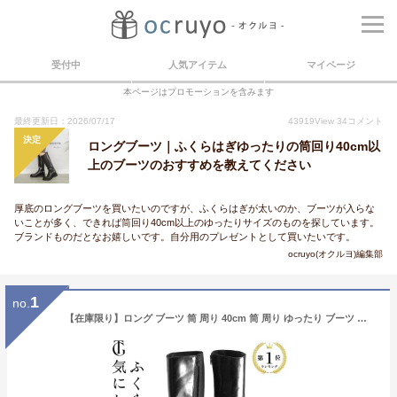
受付中
人気アイテム
マイページ
本ページはプロモーションを含みます
最終更新日：2026/07/17
43919
View
34
コメント
決定
ロングブーツ｜ふくらはぎゆったりの筒回り40cm以
上のブーツのおすすめを教えてください
厚底のロングブーツを買いたいのですが、ふくらはぎが太いのか、ブーツが入らな
いことが多く、できれば筒回り40cm以上のゆったりサイズのものを探しています。
ブランドものだとなお嬉しいです。自分用のプレゼントとして買いたいです。
ocruyo(オクルヨ)編集部
1
no.
【在庫限り】ロング ブーツ 筒 周り 40cm 筒 周り ゆったり ブーツ ロング ふくらはぎ ゆったり ブーツ 履き口 ゆったり ブーツ スウェード ブーツ スエード レザー レディース 本革 ゴム ストレッチブーツ サイドファスナー ジップ 歩きやすい 疲れない 大きいサイズ