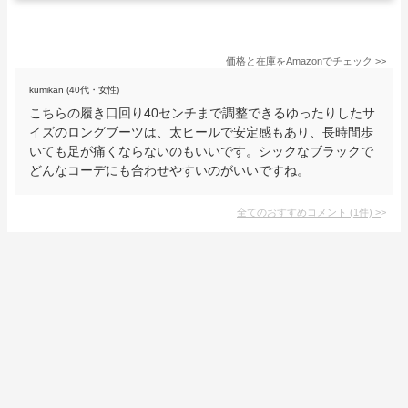
価格と在庫を
Amazon
でチェック
>>
kumikan (40代・女性)
こちらの履き口回り40センチまで調整できるゆったりしたサ
イズのロングブーツは、太ヒールで安定感もあり、長時間歩
いても足が痛くならないのもいいです。シックなブラックで
どんなコーデにも合わせやすいのがいいですね。
全てのおすすめコメント
(
1
件)
>