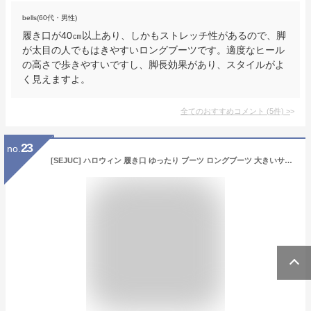
bells(60代・男性)
履き口が40㎝以上あり、しかもストレッチ性があるので、脚
が太目の人でもはきやすいロングブーツです。適度なヒール
の高さで歩きやすいですし、脚長効果があり、スタイルがよ
く見えますよ。
全てのおすすめコメント
(
5
件)
>
23
no.
[SEJUC] ハロウィン 履き口 ゆったり ブーツ ロングブーツ 大きいサイズ ブラック/裏起毛 大きい 24.0cm 筒周り ゆったり ブーツ ふくらはぎ 大きい 太め ブーツ レディース ジョッキーブーツ レディースブーツ レディースロングブーツ