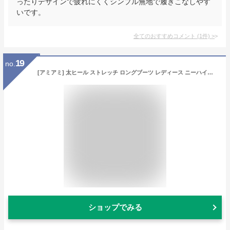
ったりデザインで疲れにくくシンプル無地で履きこなしやす
いです。
全てのおすすめコメント
(
1
件)
>
19
no.
[アミアミ] 太ヒール ストレッチ ロングブーツ レディース ニーハイブーツ (ブラック(スムース),24.0cm) MJ4213
ショップでみる