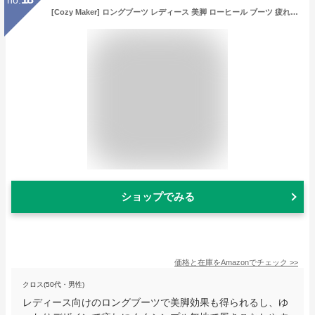
[Cozy Maker] ロングブーツ レディース 美脚 ローヒール ブーツ 疲れにくい シンプル 無地 歩きやすい 痛くない 秋 冬 通勤通学 コスプレ 大きいサイズ ヒール：3CM
ショップでみる
価格と在庫を
Amazon
でチェック
>>
クロス(50代・男性)
レディース向けのロングブーツで美脚効果も得られるし、ゆ