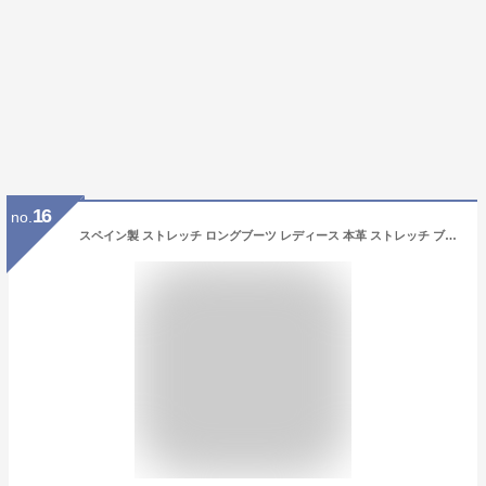
16
no.
スペイン製 ストレッチ ロングブーツ レディース 本革 ストレッチ ブーツ スエード レザー 大きい 筒 周り ゆったり 40cm ゴム ロング ローヒール ブランド サイド ファスナー ふくらはぎ 大きい おすすめ 歩きやすい 疲れない 黒 ブラック ブラウン 茶色 大きいサイズ 26cm