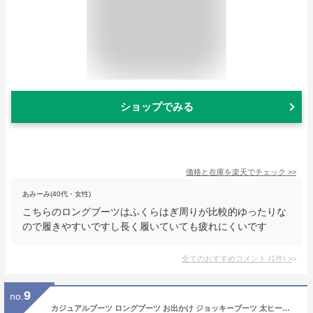
ショップでみる
価格と在庫を
楽天
でチェック
>>
あみーみ(40代・女性)
こちらのロングブーツはふくらはぎ周りが比較的ゆったりな
ので履きやすいですし長く履いていても疲れにくいです
全てのおすすめコメント
(
1
件)
>
9
no.
カジュアルブーツ ロングブーツ お出かけ ジョッキーブーツ 太ヒール ニーハイブーツ ブーツ 厚底 細見せ レディース 滑りにくい 厚底ブーツ 疲れない ゆったり 大きいサイズ 美脚 カジュアル シンプル 歩きやすい 秋冬 疲れにくい 靴