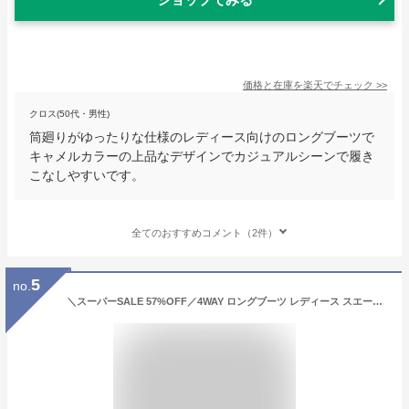
価格と在庫を
楽天
でチェック
>>
クロス(50代・男性)
筒廻りがゆったりな仕様のレディース向けのロングブーツで
キャメルカラーの上品なデザインでカジュアルシーンで履き
こなしやすいです。
全てのおすすめコメント（2件）
5
no.
＼スーパーSALE 57%OFF／4WAY ロングブーツ レディース スエード 疲れない 厚底 ニーハイブーツ スエードタッチブーツ ゆったり ブーツ あたたかい シンプル インヒール スウェード ウェスタンカット ニーハイブーツ ローヒール 大きいサイズ 防寒 滑りにくい 長靴