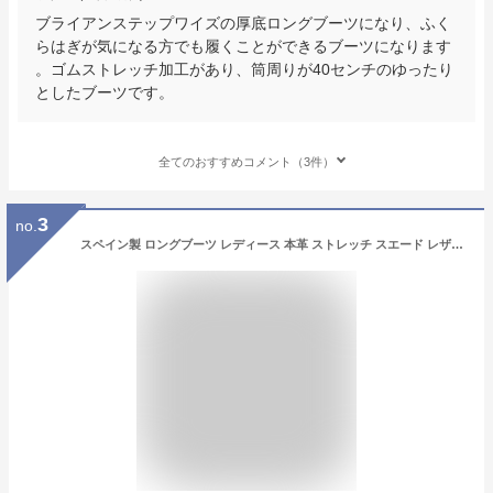
ブライアンステップワイズの厚底ロングブーツになり、ふく
らはぎが気になる方でも履くことができるブーツになります
。ゴムストレッチ加工があり、筒周りが40センチのゆったり
としたブーツです。
全てのおすすめコメント（3件）
3
no.
スペイン製 ロングブーツ レディース 本革 ストレッチ スエード レザー 大きい 筒 周り ゆったり 40cm ゴム ブーツ ロング ローヒール ブランド サイド ジップ ファスナー ふくらはぎ ゆったり おすすめ 歩きやすい 疲れない 黒 ブラック ブラウン 茶色 大きいサイズ 26cm