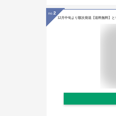
2
no.