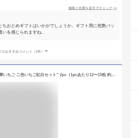
価格と在庫を
楽天
でチェック
>>
とちおとめギフトはいかがでしょうか。ギフト用に色艶バッ
遣いを感じられますね。
てのおすすめコメント（2件）
奈良県産 ”白いちご 淡雪いちご＋古都華いちご 二色いちご紅白セット” 2pc（1pcあたり12〜15粒 約300g）【予約 12月以降】 送料無料