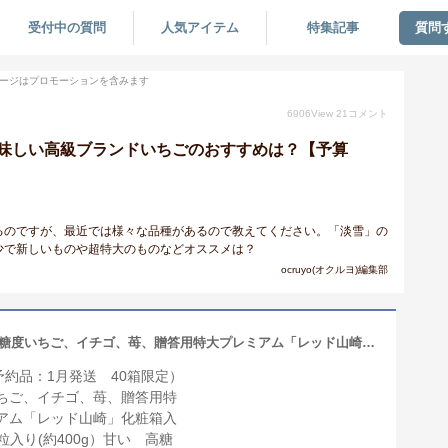
受付中の質問
人気アイテム
特集記事
質問
ージはプロモーションを含みます
6906
View
21
コメント
味しい高級ブランドいちごのおすすめは？【予算
るのですが、最近では様々な品種があるので教えてください。「淡雪」の
少で新しいものや超特大のものなどオススメは？
ocruyo(オクルヨ)編集部
（●ご予約品：1月発送 40箱限定）高糖度いちご、イチゴ、苺、贈答用特大プレミアム「レッド山崎」化粧箱入り9粒-12粒入り(約400g）甘い 高糖度 濃厚 超高級 減農薬ホワイトデーギフトにも最適合格祝い【楽ギフ_のし】【楽ギフ_のし宛書】