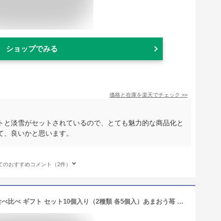
ショップでみる
価格と在庫を
楽天
でチェック
>>
トと淡雪がセットされているので、とても魅力的な商品化と
て、良いかと思います。
てのおすすめコメント（2件）
【送料込】【入荷次第発送】 いちご 食べ比べ ギフト セット10個入り（2種類 各5個入）あまおう苺 ゆめのか 淡雪 紅白 手土産 誕生日 お礼 イチゴ くだもの フルーツ 果物 内祝い お供え プレゼント 贈り物 お返し クリスマス お歳暮