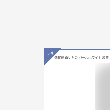
4
no.