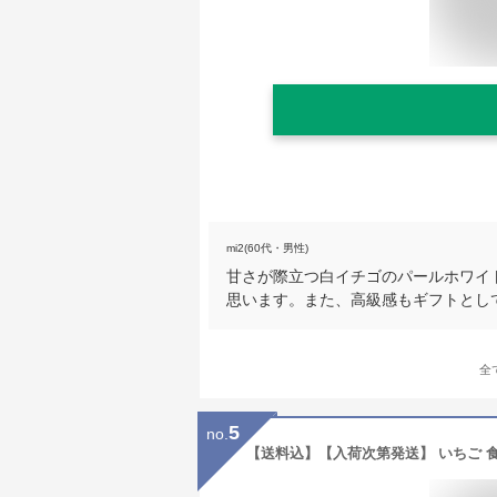
mi2(60代・男性)
甘さが際立つ白イチゴのパールホワイ
思います。また、高級感もギフトとし
全
5
no.