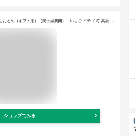
12月中旬より順次発送【送料無料】とちおとめ（ギフト用）（美土里農園）｜いちご イチゴ 苺 高級 贈答用 贈り物 プレゼント 栃木県産 栃木産 国産【WS】【icp】
ショップでみる