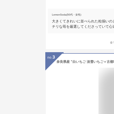
LemonSoda(50代・女性)
大きくてきれいに並べられた粒揃いの
チリな苺を厳選してくださっていて心
全
3
no.