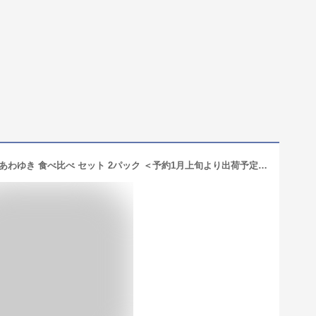
佐賀産 白いちご パールホワイト 淡雪 あわゆき 食べ比べ セット 2パック ＜予約1月上旬より出荷予定＞ イチゴ 苺 果物 フルーツ 農家直送 産地直送 大嶌屋（おおしまや）【gift】