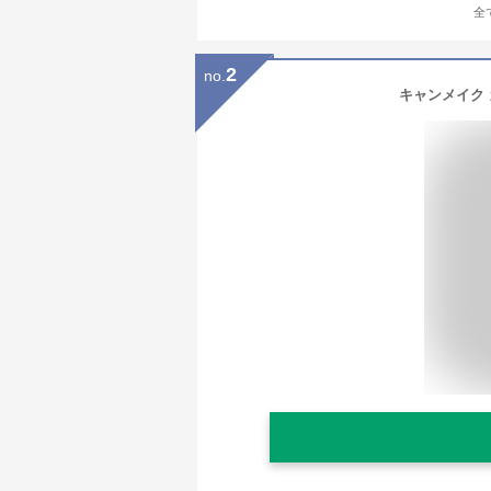
全
2
no.
キャンメイク 