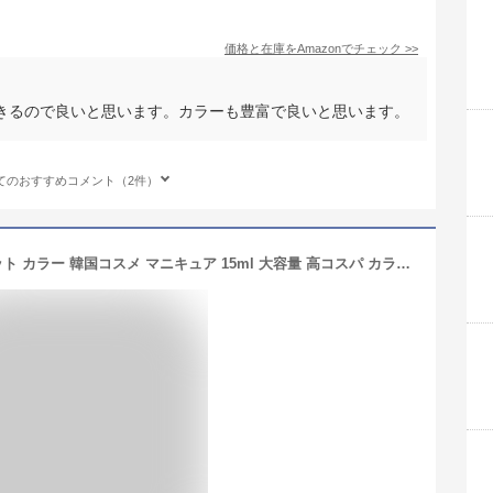
価格と在庫を
Amazon
でチェック
>>
きるので良いと思います。カラーも豊富で良いと思います。
てのおすすめコメント（2件）
プロランスネイル パステル シャーベット カラー 韓国コスメ マニキュア 15ml 大容量 高コスパ カラーバリエーション 豊富 ネイルポリッシュ プチプラ 爪 ケア セルフネイル ペディキュア