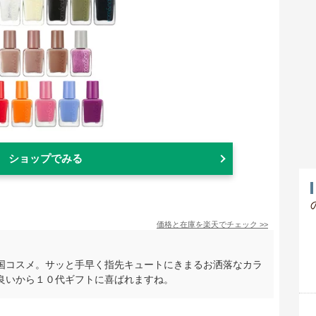
ショップでみる
価格と在庫を
楽天
でチェック
>>
国コスメ。サッと手早く指先キュートにきまるお洒落なカラ
良いから１０代ギフトに喜ばれますね。