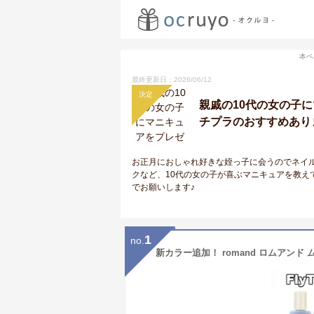
本ペ
最終更新日：2026/06/12
決定
親戚の10代の女の子
チプラのおすすめありま
お正月におしゃれ好きな姪っ子に会うのでネイ
クなど、10代の女の子が喜ぶマニキュアを教えて
でお願いします♪
1
no.