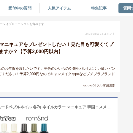
受付中の質問
人気アイテム
特集記事
質問
ージはプロモーションを含みます
3428
View
24
コメント
にマニキュアをプレゼントしたい！見た目も可愛くてプ
すか？【予算2,000円以内】
ルのお年賀を渡したいです。発色のいいものや先生バレしにくい薄いピン
ください！予算2,000円なのでキャンメイクやpaなどプチプラブランド
ocruyo(オクルヨ)編集部
新カラー追加！ romand ロムアンド ムードペブルネイル 各7g ネイルカラー マニキュア 韓国コスメ 正規品 送料無料