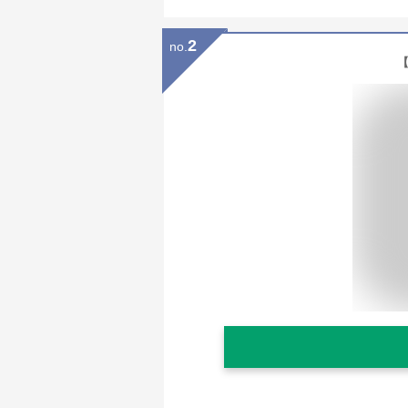
2
no.
【