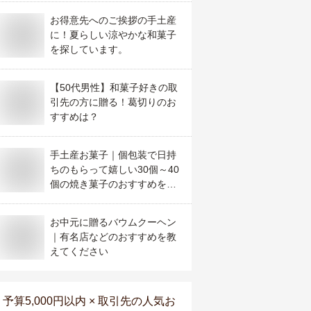
お得意先へのご挨拶の手土産
に！夏らしい涼やかな和菓子
を探しています。
【50代男性】和菓子好きの取
引先の方に贈る！葛切りのお
すすめは？
手土産お菓子｜個包装で日持
ちのもらって嬉しい30個～40
個の焼き菓子のおすすめを教
えて！
お中元に贈るバウムクーヘン
｜有名店などのおすすめを教
えてください
予算5,000円以内 × 取引先
の人気お