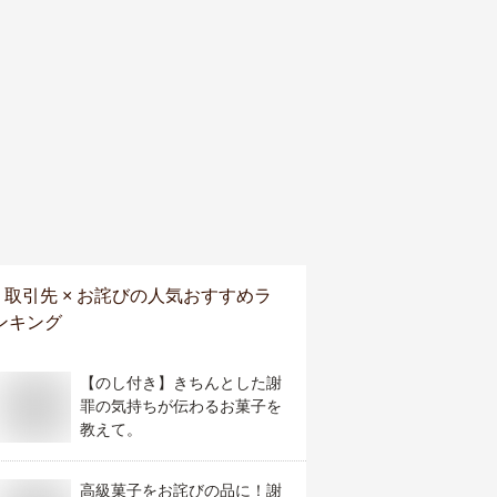
取引先 × お詫び
の人気おすすめラ
ンキング
【のし付き】きちんとした謝
罪の気持ちが伝わるお菓子を
教えて。
高級菓子をお詫びの品に！謝