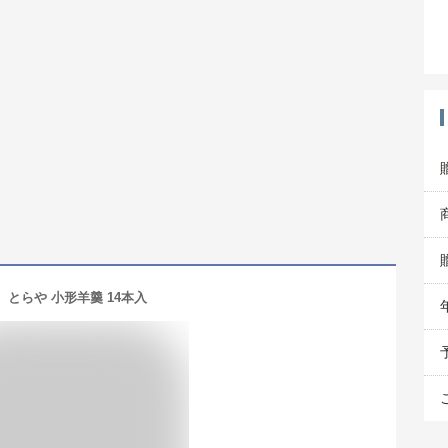
とらや 小形羊羹 14本入