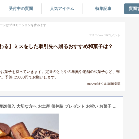
受付中の質問
人気アイテム
特集記事
質問
ージはプロモーションを含みます
3115
View
16
コメント
わる】ミスをした取引先へ贈るおすすめ和菓子は？
びのお菓子を持っていきます。定番のとらやの羊羹や老舗の和菓子など、謝
。予算は5000円でお願いします。
ocruyo(オクルヨ)編集部
[当店一番人気] キハチ 焼菓子ギフト 8種20個入 大切な方へ お土産 個包装 プレゼント お祝い お菓子 お返し 内祝い バームクーヘン フィナンシェ マドレーヌ パウンドケーキ クッキー 詰め合わせ 贈り物 ギフト 結婚祝い 引っ越し祝い 入学祝い 卒業祝い ホワイトデー お返し