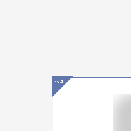
4
no.