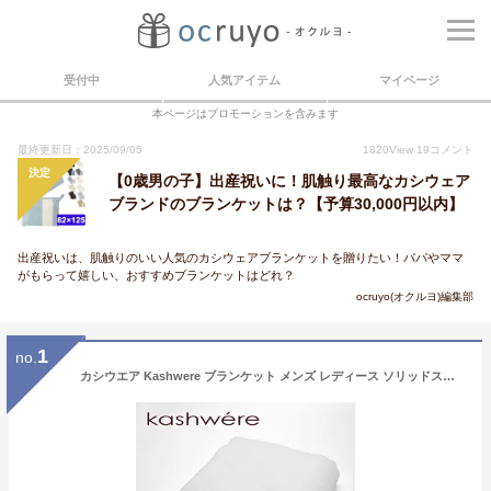
受付中
人気アイテム
マイページ
本ページはプロモーションを含みます
最終更新日：2025/09/05
1820
View
19
コメント
決定
【0歳男の子】出産祝いに！肌触り最高なカシウェア
ブランドのブランケットは？【予算30,000円以内】
出産祝いは、肌触りのいい人気のカシウェアブランケットを贈りたい！パパやママ
がもらって嬉しい、おすすめブランケットはどれ？
ocruyo(オクルヨ)編集部
1
no.
カシウエア Kashwere ブランケット メンズ レディース ソリッドスロー 毛布 ひざ掛け ギフト プレゼント 母の日 おしゃれ QB-32 ホワイト クリーム スレート QueenBlankets-Solid/Damask/Wave