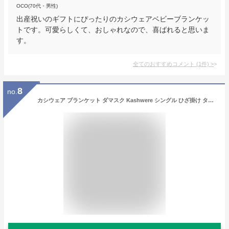
OCO(70代・男性)
出産祝いのギフトにぴったりのカシウェアベビーブランケッ
トです。可愛らしくて、おしゃれなので、喜ばれると思いま
す。
全てのおすすめコメント
(
1
件)
>
8
no.
カシウェア ブランケット ダマスク Kashwere シングル ひざ掛け タオルケット ダマスク柄 大判 ソファー リビング 高級 毛布 ふわふわ もこもこ おしゃれ おすすめ 出産祝い 結婚祝い 新築祝い ギフト 贈り物 誕生日プレゼント プレゼント 彼氏 彼女 芸能人