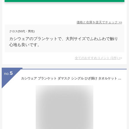
価格と在庫を
楽天
でチェック
>>
クロス(50代・男性)
カシウェアのブランケットで、大判サイズでふわふわで触り
心地も良いです。
全てのおすすめコメント
(
1
件)
>
5
no.
カシウェア ブランケット ダマスク シングル ひざ掛け タオルケット 大判 [並行輸入品]