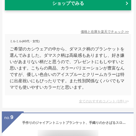
ショップでみる
価格と在庫を
楽天
でチェック
>>
ミルミル(40代・女性)
ご希望のカシウェアの中から、ダマスク柄のブランケットを
選んでみました。ダマスク柄は高級感もありますし、好き嫌
いがあまりない柄だと思うので、プレゼントにもしやすいと
思います。こちらの商品、カラーバリエーションが豊富なん
ですが、優しい色合いのアイスブルーとクリームカラーは特
に出産祝いにもぴったりです。また性別関係なくパパでもマ
マでも使いやすいカラーだと思います。
全てのおすすめコメント
(
1
件)
>
9
no.
手作りのジャイアントニットブランケット、手織りのかさばるスロー、キャンプピクニック用のポータブルトラベルブランケット、四季に適しています, Gray, 200*200cm