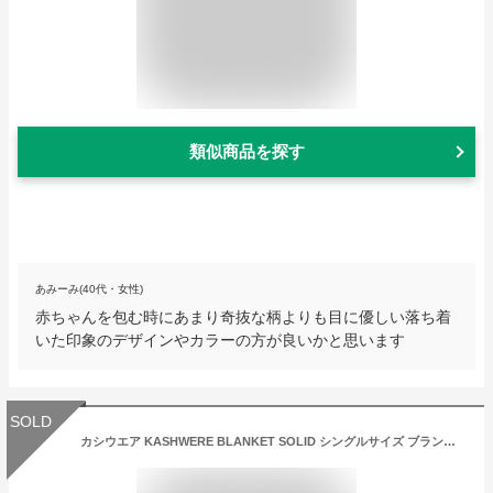
類似商品を探す
あみーみ(40代・女性)
赤ちゃんを包む時にあまり奇抜な柄よりも目に優しい落ち着
いた印象のデザインやカラーの方が良いかと思います
SOLD
カシウエア KASHWERE BLANKET SOLID シングルサイズ ブランケット タオルケット テンダーブルー Tender Blue T-30-17-52 カシウェア 贈り物 お祝い ギフト プレゼント かわいい ひざ掛け ふわふわ