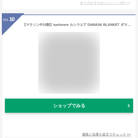
全てのおすすめコメント
(
1
件)
>
10
no.
【マラソン中10割】kashwere カシウエア DAMASK BLANKET ダマスク ブランケット スローケット もこもこ ふわふわ ベージュ ブラウン ブルー ピンク 模様 柄 毛布 ベッド 海外ブランド ギフト 誕生日 プレゼント 贈り物 内祝
ショップでみる
価格と在庫を
楽天
でチェック
>>