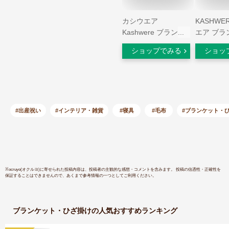
カシウエア
KASHWE
Kashwere ブランケ
エア ブラ
ット メンズ レディ
Solid Thr
ショップでみる
ショッ
ース ソリッドスロー
137×187
毛布 ひざ掛け ギフ
ト プレゼント 母の
日 おしゃれ QB-32
ホワイト クリーム
スレート
#出産祝い
#インテリア・雑貨
#寝具
#毛布
#ブランケット・
QueenBlankets-
Solid/Damask/Wave
※
ocruyo(オクルヨ)
に寄せられた投稿内容は、投稿者の主観的な感想・コメントを含みます。 投稿の信憑性・正確性を
保証することはできませんので、あくまで参考情報の一つとしてご利用ください。
ブランケット・ひざ掛け
の人気おすすめランキング