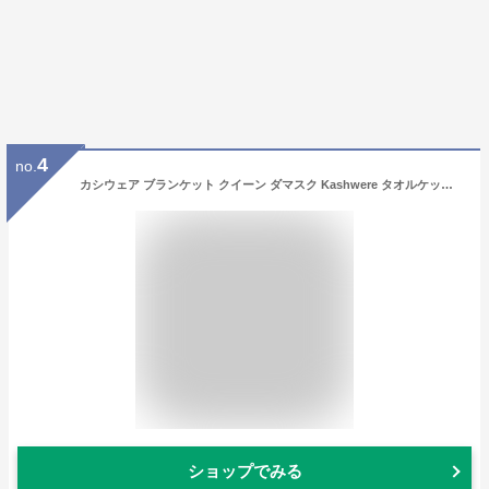
4
no.
カシウェア ブランケット クイーン ダマスク Kashwere タオルケット ダマスク柄 大判 ダブル 毛布 ふわふわ もこもこ おしゃれ おすすめ 出産祝い 結婚祝い 新築祝い ギフト 贈り物 誕生日プレゼント プレゼント 彼氏 彼女 父 母 芸能人
ショップでみる