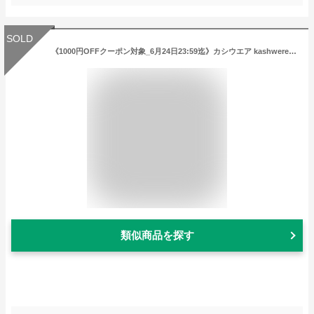
SOLD
《1000円OFFクーポン対象_6月24日23:59迄》カシウエア kashwere メンズ・レディース ブランケット 無地 ひざ掛け ［ダークグレー/ホワイト/クリーム］ QB-32-01 | コンビニ受取 ブランド
類似商品を探す