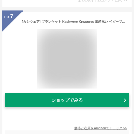
全てのおすすめコメント
(
1
件)
>
7
no.
[カシウェア] ブランケット Kashwere Kreatures 出産祝い ベビーブランケット ギフト KK-60-19-215 Cat [並行輸入品]
ショップでみる
価格と在庫を
Amazon
でチェック
>>