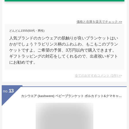
価格と在庫を
楽天
でチェック
>>
どんどん1555(50代・男性)
人気ブランドのカシウェアの肌触りが良いブランケットはい
かがでしょう？ラビリンス柄のふわふわ、もこもこのブラン
ケットですよ。ご希望の予算、3万円以内で購入できます。
ギフトラッピングの対応をしてくれるので、出産祝いギフト
にお勧めです。
全てのおすすめコメント
(
1
件)
>
13
no.
カシウエア (kashwere) ベビーブランケット ポルカドット&クマキャップ ベビーブルー