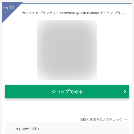
11
no.
カシウェア ブランケット kashwere Queen Blanket クイーン ブランケット QB-32 無地 出産祝い 掛け布団 タオルケット 【西日本】
ショップでみる
価格と在庫を
楽天
でチェック
>>
ここうお(30代・女性)