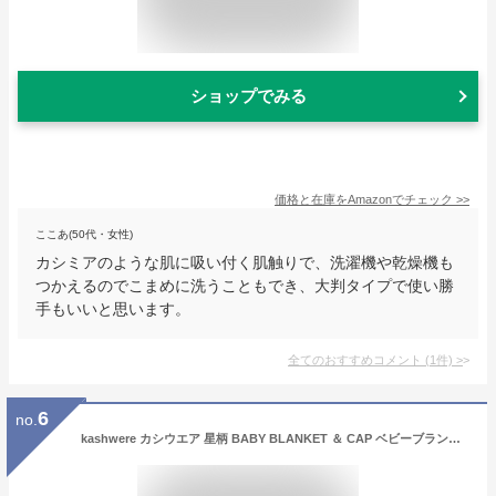
ショップでみる
価格と在庫を
Amazon
でチェック
>>
ここあ(50代・女性)
カシミアのような肌に吸い付く肌触りで、洗濯機や乾燥機も
つかえるのでこまめに洗うこともでき、大判タイプで使い勝
手もいいと思います。
全てのおすすめコメント
(
1
件)
>
6
no.
kashwere カシウエア 星柄 BABY BLANKET ＆ CAP ベビーブランケット アンド キャップセット 赤ちゃん ベビー 子ども もこもこ ふわふわ ベージュ ブルー ピンク グリーン スター 縁取り 毛布 ひざ掛け 海外ブランド ギフト 誕生日 プレゼント 贈り物 内祝