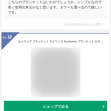
こちらのブランケットはいかがでしょうか。シンプルなので
長く使用出来るかなと思います。カラーも選べるので嬉しい
です。
全てのおすすめコメント
(
1
件)
>
12
no.
カシウェア ブランケット ラビリンス Kashwere ブランケット ひざ掛け タオルケット ラビリンス柄 大判 ソファー リビング 高級 毛布 ふわふわ もこもこ おしゃれ おすすめ 出産祝い 結婚祝い 新築祝い ギフト 贈り物 誕生日プレゼント プレゼント 彼氏 彼女 芸能人
ショップでみる