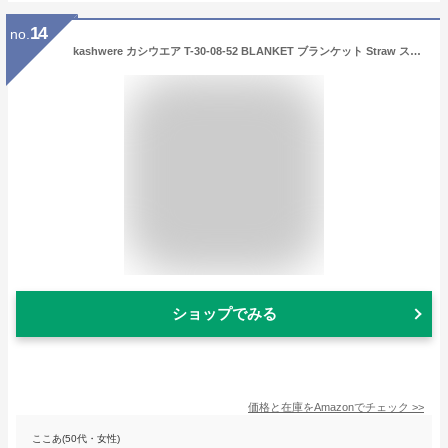
14
no.
kashwere カシウエア T-30-08-52 BLANKET ブランケット Straw ストロー [並行輸入品]
ショップでみる
価格と在庫を
Amazon
でチェック
>>
ここあ(50代・女性)