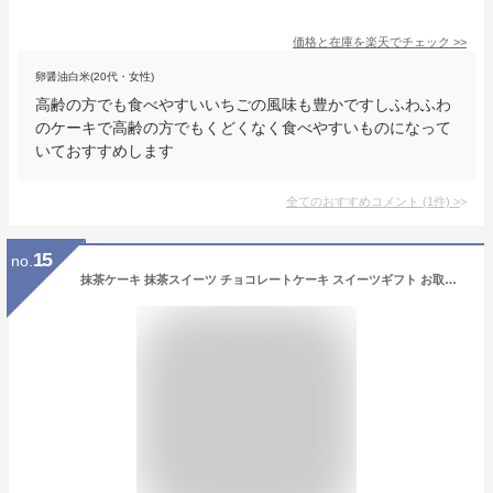
価格と在庫を
楽天
でチェック
>>
卵醤油白米(20代・女性)
高齢の方でも食べやすいいちごの風味も豊かですしふわふわ
のケーキで高齢の方でもくどくなく食べやすいものになって
いておすすめします
全てのおすすめコメント
(
1
件)
>
15
no.
抹茶ケーキ 抹茶スイーツ チョコレートケーキ スイーツギフト お取り寄せ 濃厚 抹茶オペラ 水引 箱入り バレンタイン 2024 チョコ ケーキ ショコラ スイーツ 誕生日 バースデーケーキ お祝い おしゃれ グルメ 洋菓子 ギフト お茶 玉露 お取り寄せスイーツ 送料無料