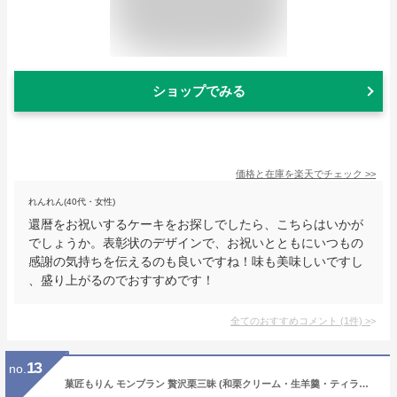
ショップでみる
価格と在庫を
楽天
でチェック
>>
れんれん(40代・女性)
還暦をお祝いするケーキをお探しでしたら、こちらはいかが
でしょうか。表彰状のデザインで、お祝いとともにいつもの
感謝の気持ちを伝えるのも良いですね！味も美味しいですし
、盛り上がるのでおすすめです！
全てのおすすめコメント
(
1
件)
>
13
no.
菓匠もりん モンブラン 贅沢栗三昧 (和栗クリーム・生羊羹・ティラミス栗の組み合わせ) お取り寄せ スイーツ ギフト