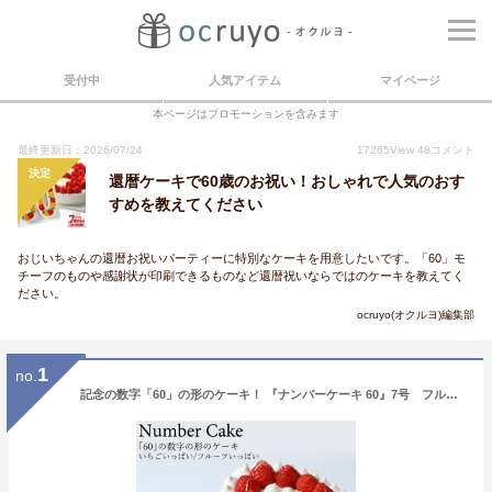
受付中
人気アイテム
マイページ
本ページはプロモーションを含みます
最終更新日：2026/07/24
17265
View
48
コメント
決定
還暦ケーキで60歳のお祝い！おしゃれで人気のおす
すめを教えてください
おじいちゃんの還暦お祝いパーティーに特別なケーキを用意したいです。「60」モ
チーフのものや感謝状が印刷できるものなど還暦祝いならではのケーキを教えてく
ださい。
ocruyo(オクルヨ)編集部
1
no.
記念の数字「60」の形のケーキ！ 『ナンバーケーキ 60』7号 フルーツいっぱいといちごいっぱいの2タイプ☆還暦のお祝い はもちろん、お誕生日 記念日 メモリアルなどに大人気☆数字 の形の ケーキ でお祝いしよう！