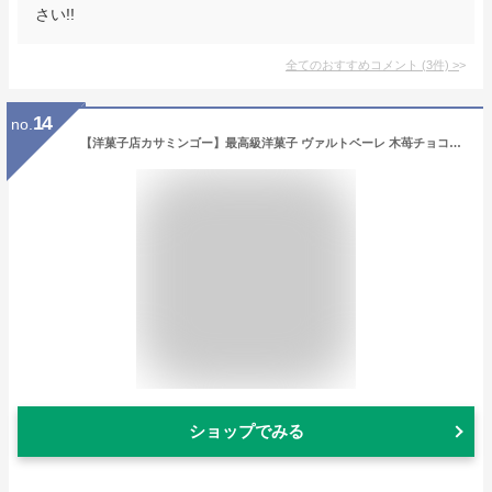
さい!!
全てのおすすめコメント
(
3
件)
>
14
no.
【洋菓子店カサミンゴー】最高級洋菓子 ヴァルトベーレ 木苺チョコレートケーキ 送料無料 お取り寄せ スイーツ ケーキ プレゼント ギフト お菓子 ホールケーキ 誕生日 進学 成人 就職 昇進 新築 退職 叙勲 開業 周年 記念日 お祝い【あす楽16時まで】土日発送
ショップでみる