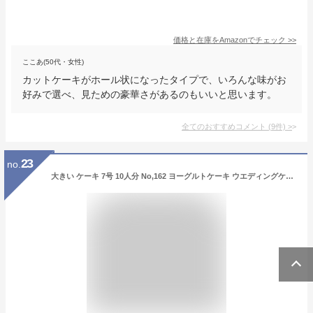
価格と在庫を
Amazon
でチェック
>>
ここあ(50代・女性)
カットケーキがホール状になったタイプで、いろんな味がお
好みで選べ、見ための豪華さがあるのもいいと思います。
全てのおすすめコメント
(
9
件)
>
23
no.
大きい ケーキ 7号 10人分 No,162 ヨーグルトケーキ ウエディングケーキ 二次会 オーダー ウエデイング オーダー 大きいケーキ パーティー 送料無料 誕生日ケーキ バースデーケーキ 結婚記念日 プレゼント名入 還暦祝い フルーツケーキ