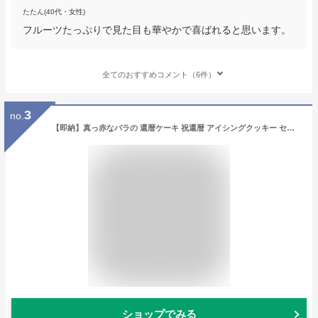
たたん(40代・女性)
フルーツたっぷりで見た目も華やかで喜ばれると思います。
全てのおすすめコメント（6件）
3
no.
【即納】真っ赤なバラの 還暦ケーキ 祝還暦 アイシングクッキー セット ／ 還暦祝い 女性 母親 60才 誕生日プレゼント 誕生日ケーキ お祝い 御祝 ムースケーキ チーズケーキ ミックスベリーチーズケーキ クッキー バースデーケーキ 送料無料 スイーツ 洋菓子 祖母 還暦記念
ショップでみる