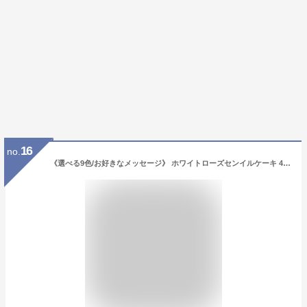
16
no.
《選べる9色/お好きなメッセージ》 ホワイトローズセンイルケーキ 4号（12cm）2～3名様向け【 誕生日ケーキ センイルケーキ かわいい おしゃれ お祝い 記念日 インスタ映え ケーキ スイーツ ホールケーキ おもしろ ケーキ サプライズ ケーキ ギフト プレゼント 贈り物 】