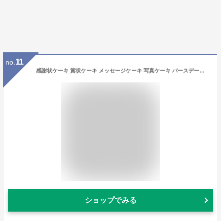
11
no.
感謝状ケーキ 賞状ケーキ メッセージケーキ 写真ケーキ バースデーケーキ 誕生日ケーキ 記念日ケーキ 送料無料 母の日 父の日 還暦祝い 古希お祝い 敬老の日 就職お祝 入学ケーキ 卒業ケーキ ピンククリーム ケーキ インスタ映え
ショップでみる