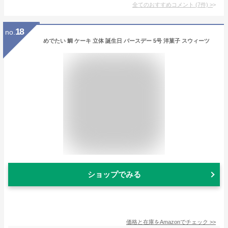
全てのおすすめコメント
(
7
件)
>
18
no.
めでたい 鯛 ケーキ 立体 誕生日 バースデー 5号 洋菓子 スウィーツ
ショップでみる
価格と在庫を
Amazon
でチェック
>>