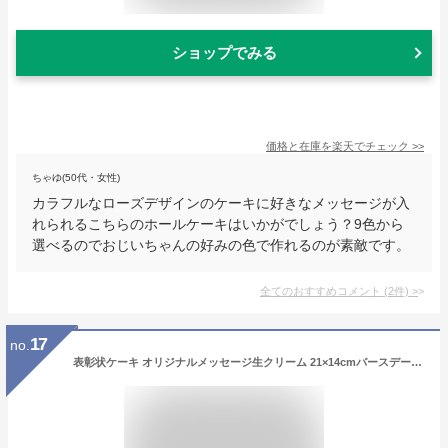
ショップでみる
価格と在庫を
楽天
でチェック
>>
ちゃゆ(50代・女性)
カラフルなローズデザインのケーキに好きなメッセージが入
れられるこちらのホールケーキはいかがでしょう？9色から
選べるのでおじいちゃんの好みの色で作れるのが素敵です。
全てのおすすめコメント
(
2
件)
>
17
no.
表彰状ケーキ オリジナルメッセージ生クリーム 21×14cmバースデーケーキ 誕生日ケーキ 【送料無料】 6〜8名様用 感謝状 賞状 定年 退職 退官 還暦 長寿 銀婚式 結婚記念日 サプライズ 冷凍