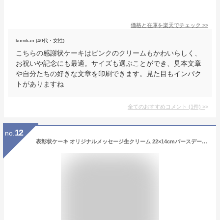
価格と在庫を
楽天
でチェック
>>
kumikan (40代・女性)
こちらの感謝状ケーキはピンクのクリームもかわいらしく、
お祝いや記念にも最適。サイズも選ぶことができ、見本文章
や自分たちの好きな文章を印刷できます。見た目もインパク
トがありますね
全てのおすすめコメント
(
1
件)
>
12
no.
表彰状ケーキ オリジナルメッセージ生クリーム 22×14cmバースデーケーキ 誕生日ケーキ 【送料無料】 6～8名様用 感謝状 賞状 定年 退職 退官 還暦 長寿 銀婚式 結婚記念日 サプライズ 冷凍