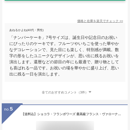
価格と在庫を
楽天
でチェック
>>
あねるかよね(40代・男性)
「ナンバーケーキ」7号サイズは、誕生日や記念日のお祝い
にぴったりのケーキです。フルーツやいちごを使った華やか
なデコレーションで、見た目にも楽しく、特別感が満載。数
字の形をしたユニークなデザインが、思い出に残るお祝いを
演出します。還暦などの節目の年にも最適で、贈り物として
も喜ばれる一品です。お祝いの場を華やかに盛り上げ、思い
出に残る一日を演出します。
全てのおすすめコメント（3件）
5
no.
【送料込】ショコラ・フランボワーズ 最高級フランス・ヴァローナ社のチョコレート使用！木苺の酸味がお口に広がる軽い仕上がりの贅沢なケーキ【直径15cm】 お取り寄せスイーツ 誕生日ケーキ バースデー 還暦祝い 結婚記念日 チョコレートケーキ ムース バレンタイン 母の日