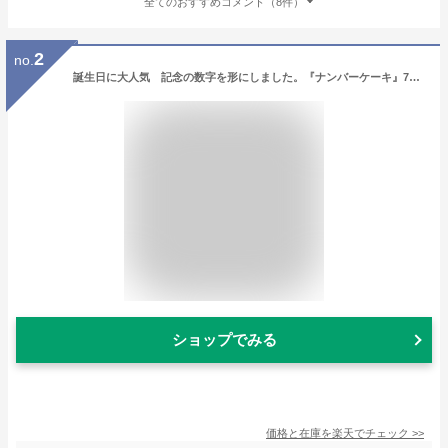
全てのおすすめコメント（8件）
2
no.
誕生日に大人気 記念の数字を形にしました。『ナンバーケーキ』7号サイズ（5～8人前）フルーツ or いちごの2タイプお誕生日 はもちろん、母の日 や 父の日、還暦などの長寿祝い にも！数字の形 の ケーキ でお祝いしよう！
ショップでみる
価格と在庫を
楽天
でチェック
>>