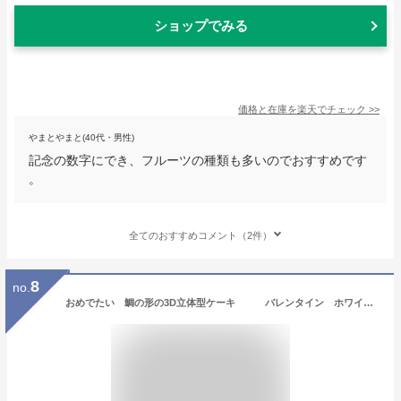
ショップでみる
価格と在庫を
楽天
でチェック
>>
やまとやまと(40代・男性)
記念の数字にでき、フルーツの種類も多いのでおすすめです
。
全てのおすすめコメント（2件）
8
no.
おめでたい 鯛の形の3D立体型ケーキ バレンタイン ホワイトデー スイーツ プチプギフト 誕生日 バースデーケーキ パーティ サプライズ キャラクターケーキ 還暦 お祝い 結婚記念日 おうち時間還暦 喜寿 米寿 白寿