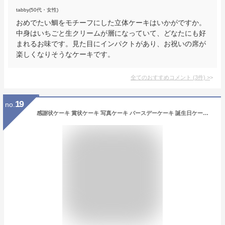
tabby(50代・女性)
おめでたい鯛をモチーフにした立体ケーキはいかがですか。
中身はいちごと生クリームが層になっていて、どなたにも好
まれるお味です。見た目にインパクトがあり、お祝いの席が
楽しくなりそうなケーキです。
全てのおすすめコメント
(
3
件)
>
19
no.
感謝状ケーキ 賞状ケーキ 写真ケーキ バースデーケーキ 誕生日ケーキ 記念日ケーキ 送料無料 母の日 父の日 還暦祝い 古希のお祝い 敬老の日 入学 卒業 就職 お祝い メッセージケーキ チョコ四角いケーキ ケーキ インスタ映え