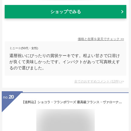
ショップでみる
価格と在庫を
楽天
でチェック
>>
ミニー☆(50代・女性)
還暦祝いにぴったりの賞状ケーキです。程よい甘さで口溶け
が良くて美味しかったです。インパクトがあって写真映えす
るので選びました。
全てのおすすめコメント
(
12
件)
>
20
no.
【送料込】ショコラ・フランボワーズ 最高級フランス・ヴァローナ社のチョコレート使用！木苺の酸味がお口に広がる軽い仕上がりの贅沢なケーキ【直径15cm】 お取り寄せスイーツ 誕生日ケーキ バースデー 還暦祝い 結婚記念日 チョコレートケーキ ムース バレンタイン 母の日