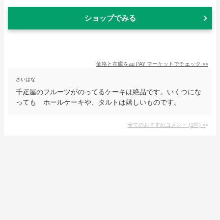
ショップでみる
価格と在庫を
au PAY マーケット
でチェック
>>
さいはな
千疋屋のフルーツがのってるケーキは絶品です。いくつにな
っても ホールケーキや、タルトは嬉しいものです。
全てのおすすめコメント
(
1
件)
>