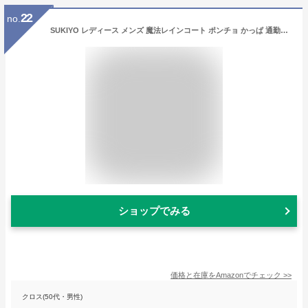
22
no.
SUKIYO レディース メンズ 魔法レインコート ポンチョ かっぱ 通勤通学 収納袋付き 防風防水 防塵防雪 男女兼用 (ブラック, L)
ショップでみる
価格と在庫を
Amazon
でチェック
>>
クロス(50代・男性)