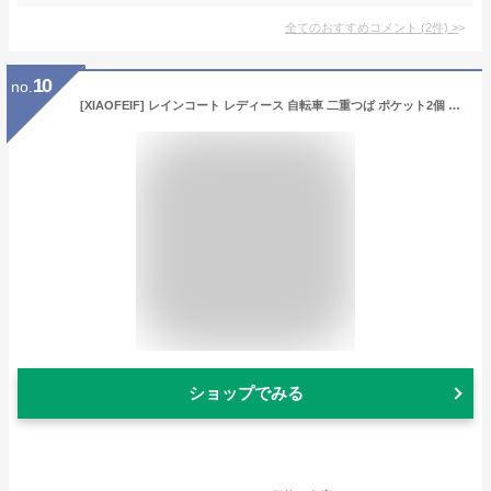
全てのおすすめコメント
(
2
件)
>
10
no.
[XIAOFEIF] レインコート レディース 自転車 二重つば ポケット2個 ロング丈のおしゃれな 原付用 レインポンチョ 雨具 軽量 リュックにも対応 レインコート メンズ 通勤通学 超防水 防風 防塵防雪 防風防水 収納袋付き 梅雨対策 男女兼用 White M
ショップでみる