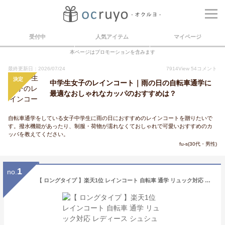
受付中
人気アイテム
マイページ
本ページはプロモーションを含みます
最終更新日：2026/07/24
7914
View
54
コメント
決定
中学生女子のレインコート｜雨の日の自転車通学に
最適なおしゃれなカッパのおすすめは？
自転車通学をしている女子中学生に雨の日におすすめのレインコートを贈りたいで
す。撥水機能があったり、制服・荷物が濡れなくておしゃれで可愛いおすすめのカ
ッパを教えてください。
fu-s(30代・男性)
1
no.
【 ロングタイプ 】楽天1位 レインコート 自転車 通学 リュック対応 レディース シュシュポッシュ 収納袋つき ロング丈 長め レインウェア おしゃれ 大人用 雨具 かわいい 可愛い 通勤 長め ハレニー ママ