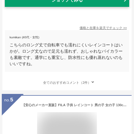
価格と在庫を
楽天
でチェック
>>
kumikan (40代・女性)
こちらのロング丈で自転車でも濡れにくいレインコートはい
かが。ロング丈なので足元も濡れず、おしゃれなバイカラー
も素敵です。通学にも重宝し、防水性にも優れ蒸れないのも
いいですね。
全てのおすすめコメント（2件）
5
no.
【安心のメーカー直販】FILA 子供 レインコート 男の子 女の子 130cm 140cm 150cm キッズ かわいい おしゃれ レインポンチョ レインウェア 入園 入学 通学 カッパ 雨具 自転車 サイクル 反射 ブランド