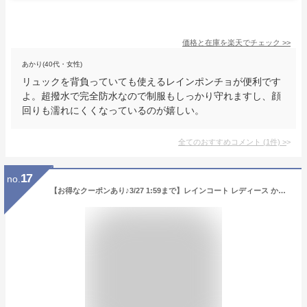
価格と在庫を
楽天
でチェック
>>
あかり(40代・女性)
リュックを背負っていても使えるレインポンチョが便利です
よ。超撥水で完全防水なので制服もしっかり守れますし、顔
回りも濡れにくくなっているのが嬉しい。
全てのおすすめコメント
(
1
件)
>
17
no.
【お得なクーポンあり♪3/27 1:59まで】レインコート レディース かわいい おしゃれ ロング メンズ キッズ 雨 女の子 アウトドア 高校生 通学 雨がっぱ 男の子 完全防水 軽い 子供 コンパクト 収納袋 防水 男女兼用 台風 雪