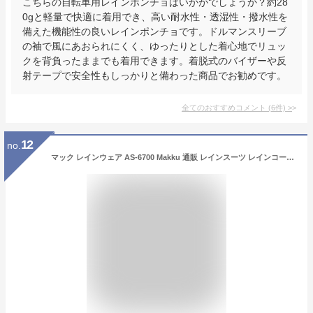
こちらの自転車用レインポンチョはいかがでしょうか？約28
0gと軽量で快適に着用でき、高い耐水性・透湿性・撥水性を
備えた機能性の良いレインポンチョです。ドルマンスリーブ
の袖で風にあおられにくく、ゆったりとした着心地でリュッ
クを背負ったままでも着用できます。着脱式のバイザーや反
射テープで安全性もしっかりと備わった商品でお勧めです。
全てのおすすめコメント
(
6
件)
>
12
no.
マック レインウェア AS-6700 Makku 通販 レインスーツ レインコート 上下 メンズ レディース 男女兼用 ユニセックス 撥水 はっ水 防水テープ 透湿 フード付き フード 収納 レインウエア 雨具 カッパ 合羽 さりげないレインウェア セットアップ レインウェア上下セット