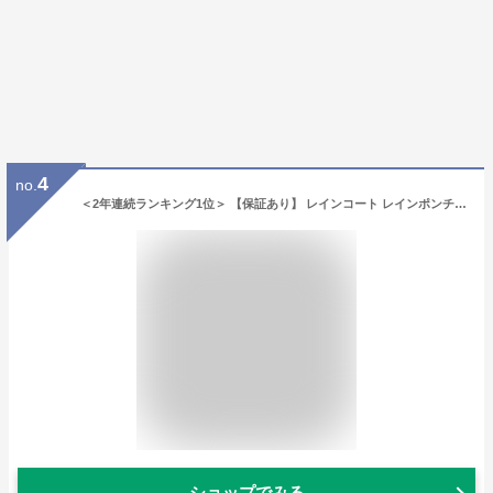
4
no.
＜2年連続ランキング1位＞ 【保証あり】 レインコート レインポンチョ ポンチョ 自転車 レディース 大人 ロング 通勤 通学 通園 小学生 中学生 高校生 大学生 ママ 梅雨 学生 女子 バイク レインウェア レインぽんちょ おしゃれ ギフト 防水 撥水 送迎 送料無料 プレゼント
ショップでみる