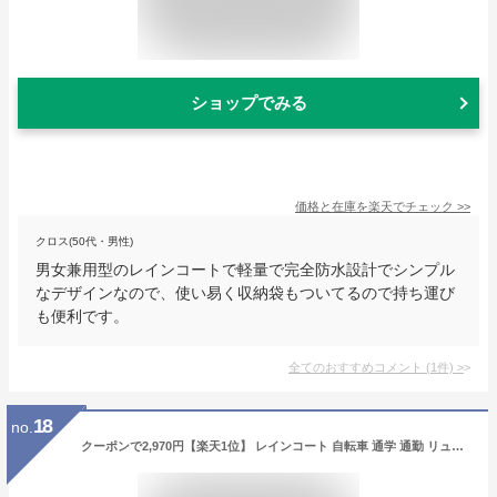
ショップでみる
価格と在庫を
楽天
でチェック
>>
クロス(50代・男性)
男女兼用型のレインコートで軽量で完全防水設計でシンプル
なデザインなので、使い易く収納袋もついてるので持ち運び
も便利です。
全てのおすすめコメント
(
1
件)
>
18
no.
クーポンで2,970円【楽天1位】 レインコート 自転車 通学 通勤 リュック 保育園 レインポンチョ 二重ツバ L/XL 反射テープ アウトドア キャンプ 防災 バイク 原付 野外フェスレインコート 安全ロング丈 クリア視野 リュック対応 ランドセル対応 ポケット付 母の日