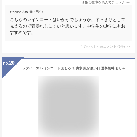
価格と在庫を
楽天
でチェック
>>
たなかさん(50代・男性)
こちらのレインコートはいかがでしょうか。すっきりとして
見えるので着膨れしにくいと思います。中学生の通学にもお
すすめです。
全てのおすすめコメント
(
1
件)
>
20
no.
レデイース レインコート おしゃれ 防水 風が強い日 送料無料 おしゃれ レインポンチョ ポケットあり 軽量 可愛い 濡れない 自転車通勤用 視界が広く 風雨の備え 男女兼用 四季を通じて使える 雨具 雨合羽 ウインドブレーカー