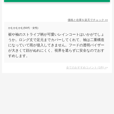
価格と在庫を
楽天
でチェック
>>
かむかむかむ(50代・女性)
裾や袖のストライプ柄が可愛いレインコートはいかがでしょ
うか。ロング丈で足元までカバーしてくれて、袖は二重構造
になっていて雨が侵入してきません。フードの透明バイザー
が大きくて顔がぬれにくく、視界を遮らずに安全なのでおす
すめします。
全てのおすすめコメント
(
1
件)
>