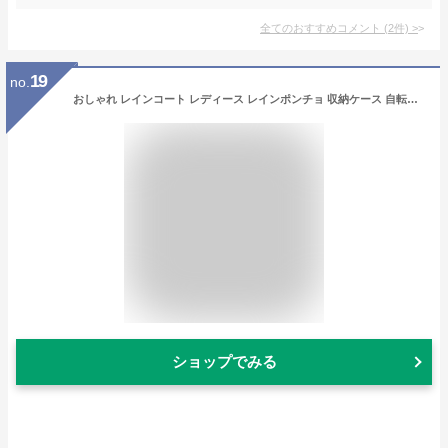
全てのおすすめコメント
(
2
件)
>
19
no.
おしゃれ レインコート レディース レインポンチョ 収納ケース 自転車 ロング レインウエア 秋 M L XL 通勤 通学 OL 買い物 雨 台風 雨具 カッパ 雨合羽 大人 通学用 女子 中学生 軽量 大きいサイズ Aライン バイク フェス 収納ケース付き ロング丈 シンプル レインウェア
ショップでみる