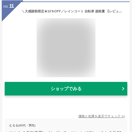
11
no.
＼大感謝祭限定★10％OFF／レインコート 自転車 超軽量 【レビュー後防水シューズ特典有】レインポンチョ おしゃれ レディース レインウェア メンズ 自転車 リュック対応おしゃれ 超撥水 軽量 通勤 リュック対応 完全防水 ママレインコート 通学 カッパ raincoat06
ショップでみる
価格と在庫を
楽天
でチェック
>>
むるる(40代・男性)