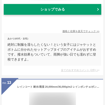
ショップでみる
価格と在庫を
楽天
でチェック
>>
あかり(40代・女性)
絶対に制服を濡らしたくない！という女子にはジャケットと
ボトムに分かれたセットアップタイプのアイテムがおすすめ
です。撥水効果もついていて、雨脚が強い日でも濡れずに登
校できますよ。
全てのおすすめコメント
(
2
件)
>
13
no.
レインコート 耐水/透湿 20,000mm/36,000g/m2 レインポンチョ/ポンチョ レインウェア/レインスーツ 通気性 雨具/カッパ/雨合羽 メンズ レディース 通勤/通学/自転車/アウトドア ユニセックス LAD WEATHER ラドウェザー 送料無料 VR