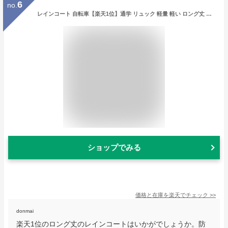
6
no.
レインコート 自転車【楽天1位】通学 リュック 軽量 軽い ロング丈 袖あり レインポンチョ レディース メンズ 前開き ファスナー ポンチョ おしゃれ かわいい 人気 大きいサイズ カッパ バイク 原付 ランキング1位獲得 防水 撥水 メール便 送料無料
ショップでみる
価格と在庫を
楽天
でチェック
>>
donmai
楽天1位のロング丈のレインコートはいかがでしょうか。防