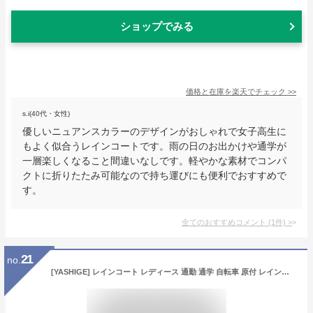
ショップでみる
価格と在庫を
楽天
でチェック
>>
s.i(40代・女性)
優しいニュアンスカラーのデザインがおしゃれで女子高生に
もよく似合うレインコートです。雨の日のお出かけや通学が
一層楽しくなること間違いなしです。軽やかな素材でコンパ
クトに折りたたみ可能なので持ち運びにも便利でおすすめで
す。
全てのおすすめコメント
(
1
件)
>
21
no.
[YASHIGE] レインコート レディース 通勤 通学 自転車 原付 レインウェア グリーン