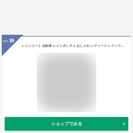
16
no.
レインコート 自転車 レインポンチョ おしゃれ レディース レインウェア メンズ 自転車 通学 おしゃれ レインコート 超撥水 軽量 自転車 通勤 リュック対応 完全防水 ママレインコート 送迎 バイク 原付 通学 カッパ raincoat06
ショップでみる