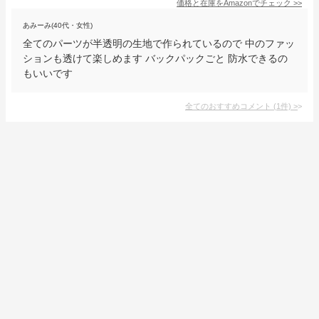
価格と在庫を
Amazon
でチェック
>>
あみーみ(40代・女性)
全てのパーツが半透明の生地で作られているので 中のファッ
ションも透けて楽しめます バックパックごと 防水できるの
もいいです
全てのおすすめコメント
(
1
件)
>