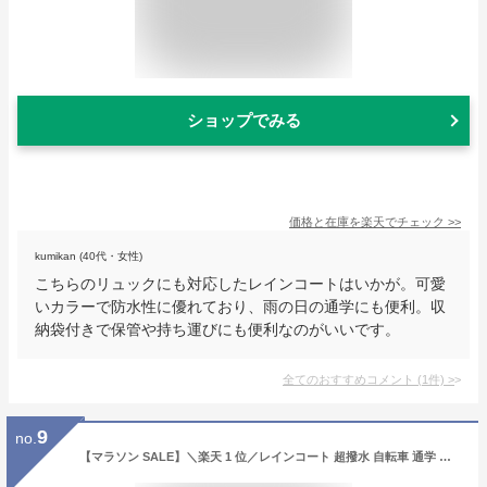
ショップでみる
価格と在庫を
楽天
でチェック
>>
kumikan (40代・女性)
こちらのリュックにも対応したレインコートはいかが。可愛
いカラーで防水性に優れており、雨の日の通学にも便利。収
納袋付きで保管や持ち運びにも便利なのがいいです。
全てのおすすめコメント
(
1
件)
>
9
no.
【マラソン SALE】＼楽天 1 位／レインコート 超撥水 自転車 通学 通勤 保育園 レインポンチョ レインウェア シンプル レインコートレディース 男女兼用 アウトドア キャンプ 防災 バイク 安全ロング丈 クリア視野 リュック対応 ランドセル対応 防水性