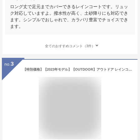
ロング丈で足元までカバーできるレインコートです。リュッ
ク対応していますよ。撥水性が高く、土砂降りにも対応でき
ます。シンプルでおしゃれで、カラバリ豊富でチョイスでき
ます。
全てのおすすめコメント（3件）
3
no.
【特別価格】【2023年モデル】【OUTDOOR】アウトドア レインコート 06003191【自転車 バイク おしゃれ 通学 通勤 レイン コート レインウェア レディース メンズ 撥水加工 カッパ 合羽 雨合羽 男女兼用 男性用 女性用 レジャー 雨具 雪 送料無料】