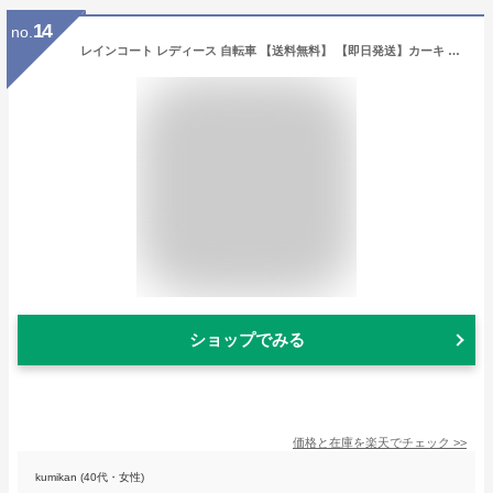
14
no.
レインコート レディース 自転車 【送料無料】 【即日発送】カーキ 全9色 かわいい おしゃれ ロング カッパ 保育園 キッズ 子供 アウトドア 通勤 通学 高校 学生 防水 リュック 軽い めくれない 梅雨対策 ミニバック 散歩 街中 ウォーキング お出かけ プレゼント 母の日
ショップでみる
価格と在庫を
楽天
でチェック
>>
kumikan (40代・女性)