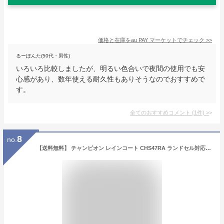
価格と在庫を
au PAY マーケット
でチェック
>>
るーぽんた(50代・男性)
いろいろ比較しましたが、明るい色合いで夜間の使用でも安
心感があり、数年使える耐久性もありそうなのでおすすめで
す。
全てのおすすめコメント
(
1
件)
>
8
no.
【送料無料】 チャンピオン レインコート CHS47RA ランドセル対応 リュック対応 140cm 150cm 160cm ランドセルコート 雨具 レイングッズ 通学用 ランドセル リュック 男の子 女の子 女子 男子 通学 学校 林間学校 遠足 校外学習 キャンプ 子供 ジュニア champion おしゃれ 傘