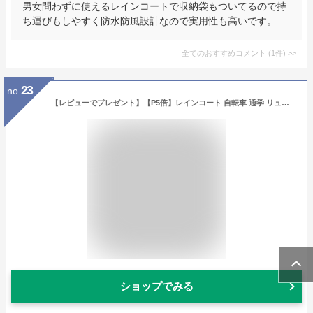
男女問わずに使えるレインコートで収納袋もついてるので持
ち運びもしやすく防水防風設計なので実用性も高いです。
全てのおすすめコメント
(
1
件)
>
23
no.
【レビューでプレゼント】【P5倍】レインコート 自転車 通学 リュック レインポンチョ レディース 通勤 メンズ ポンチョ おしゃれ フェス キャンプ 野外 バイク 原付 携帯 大きいサイズ レインウェア カッパ ツバ バイザー 台風 防災 グッズ 雪 メール便 送料無料
ショップでみる