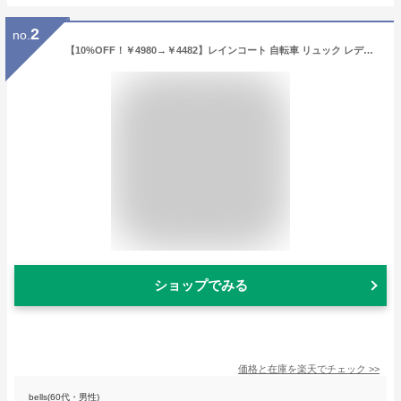
2
no.
【10%OFF！￥4980→￥4482】レインコート 自転車 リュック レディース おしゃれ ママ 送迎 ロング 自転車用レインコート ポンチョ カッパ メンズ レインポンチョ バイク 軽量 雨具 自転車用カッパ 通学 リュック対応 防水撥水加工 《raincoat02》
ショップでみる
価格と在庫を
楽天
でチェック
>>
bells(60代・男性)