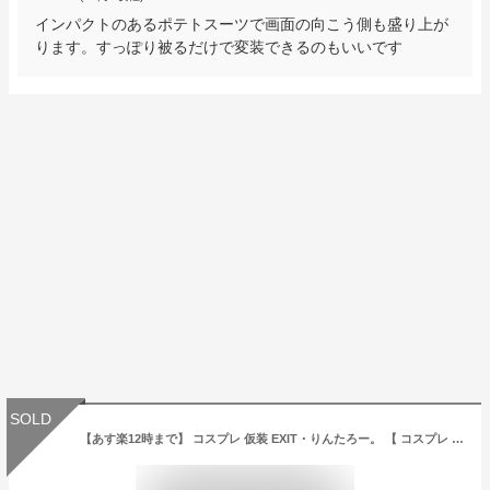
インパクトのあるポテトスーツで画面の向こう側も盛り上が
ります。すっぽり被るだけで変装できるのもいいです
SOLD
【あす楽12時まで】 コスプレ 仮装 EXIT・りんたろー。 【 コスプレ 衣装 ハロウィン パーティーグッズ おもしろ かぶりもの ハロウィン 衣装 変装グッズ 有名人 面白マスク 芸能人 おもしろマスク プチ仮装 タレント 】