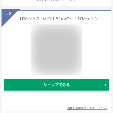
2
no.
【ボビーオロゴン コスプレ】 M2 ビッグマウス [ボビーオロゴン マスク なりきり コスプレ ボビー かぶりもの マスク 仮装 パーティーグッズ 仮装マラソン おもしろマスク 宴会 縁日 お祭り]【C-0687_056004】
ショップでみる
価格と在庫を
楽天
でチェック
>>