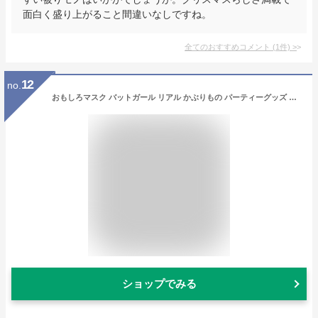
面白く盛り上がること間違いなしですね。
全てのおすすめコメント
(
1
件)
>
12
no.
おもしろマスク バットガール リアル かぶりもの パーティーグッズ おもしろい 面白い ラバーマスク アメリカ 映画 キャラクター バットマン ものまね 余興 衣装 コスチューム コスプレ ネタ 爆笑 小物 変装 被り物 大人用 宴会 学芸会 学園祭
ショップでみる