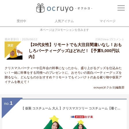
受付中
人気アイテム
マイページ
本ページはプロモーションを含みます
最終更新日：2026/06/12
2382
View
15
コメント
【20代女性】リモートでも大注目間違いなし！おも
決定
しろパーティーグッズはどれだ！【予算5,000円以
内】
クリスマスパーティーや忘年会の幹事になったから、盛り上がるグッズを仕込みた
い！一緒に幹事をする同僚へのプレゼントに、おそろいの面白パーティーグッズを
贈るなら、どんなものがおすすめ？リモートでもインパクトのある被り物や仮装ア
イテムを教えて！
ocruyo(オクルヨ)編集部
1
no.
【 仮装 コスチューム 大人 】クリスマスツリー コスチューム【着ぐるみ/大人用/仮装衣装/文化祭/学園祭/ハロウィン/X’mas/Xmas】【パーティグッズ/イベント/コスプレ/販売】【かわいい/おもしろい/余興/かぶりもの/かぶり物/β/あす楽対応】