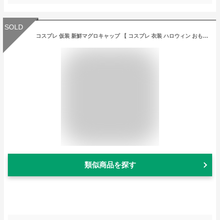
SOLD
コスプレ 仮装 新鮮マグロキャップ 【 コスプレ 衣装 ハロウィン おもしろ かぶりもの 面白い アニマル 動物 帽子 ハロウィン 衣装 パーティーグッズ ウケる 変装グッズ おもしろハット おもしろ帽子 プチ仮装 笑える 】
類似商品を探す