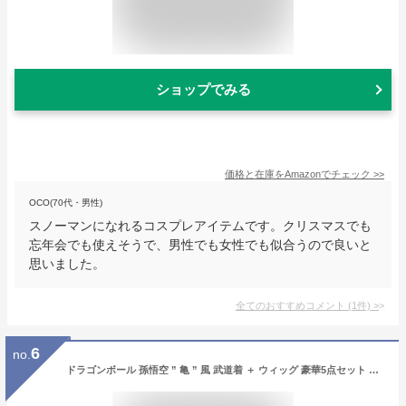
ショップでみる
価格と在庫を
Amazon
でチェック
>>
OCO(70代・男性)
スノーマンになれるコスプレアイテムです。クリスマスでも
忘年会でも使えそうで、男性でも女性でも似合うので良いと
思いました。
全てのおすすめコメント
(
1
件)
>
6
no.
ドラゴンボール 孫悟空 ” 亀 ” 風 武道着 ＋ ウィッグ 豪華5点セット コスチューム Lサイズ