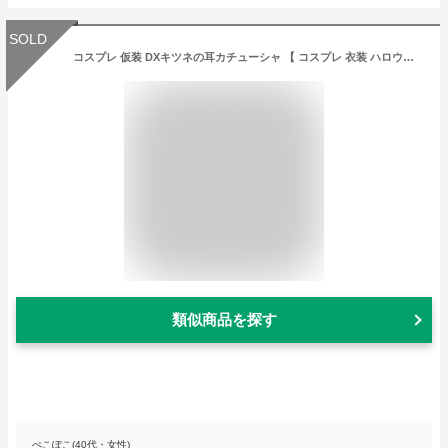
SOLD
コスプレ 仮装 DXキツネの耳カチューシャ 【 コスプレ 衣装 ハロウィン アニマル 動物 変装グッズ みみ パーティーグッズ ヘッドバンド ヘアアクセサリー ハロウィン 衣装 プチ仮装 】
類似商品を探す
ぺこぽこ(40代・女性)