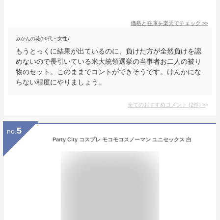
価格と在庫を
楽天
でチェック
>>
みかんの花(50代・女性)
もうとっくに結果が出ているのに、負けた方が全然負けを認
めないので長引いている米大統領選挙の当事者お二人の被り
物のセット。このままでコントができそうです。けんかにな
らない程度にやりましょう。
全てのおすすめコメント
(
2
件)
>
5
no.
Party City コスプレ モコモコスノーマン ユニセックス 白