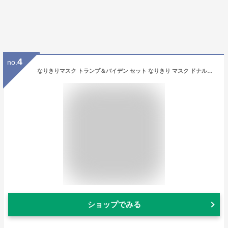
4
no.
なりきりマスク トランプ＆バイデン セット なりきり マスク ドナルドトランプ 有名人 変装マスク 新旧アメリカ大統領対決 かぶりもの ジョーバイデン ものまね
ショップでみる