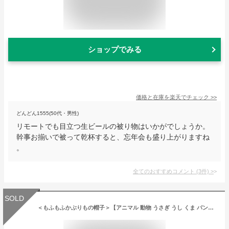
ショップでみる
価格と在庫を
楽天
でチェック
>>
どんどん1555(50代・男性)
リモートでも目立つ生ビールの被り物はいかがでしょうか。
幹事お揃いで被って乾杯すると、忘年会も盛り上がりますね
。
全てのおすすめコメント
(
3
件)
>
SOLD
＜もふもふかぶりもの帽子＞【アニマル 動物 うさぎ うし くま パンダ ねこ いぬ なりきり コスプレ かわいい 仮装 コスチューム キャラクター パーティー グッズ 記念写真 お遊戯会 ハロウィン イースター もこもこ ふわふわ】【あす楽対応】 【クリスマス】