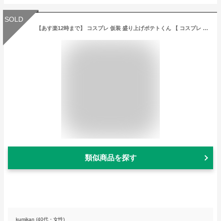
SOLD
【あす楽12時まで】 コスプレ 仮装 盛り上げポテトくん 【 コスプレ 衣装 ハロウィン 仮装 パーティーグッズ おもしろ コスチューム 着ぐるみ 大人用 おもしろコスチューム きぐるみ 面白い 面白コスチューム メンズ 爆笑 男性用 おもしろい 笑える 女性用 ウケる 】
類似商品を探す
kumikan (40代・女性)