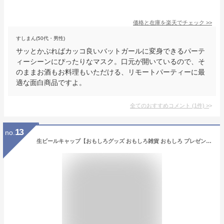
価格と在庫を
楽天
でチェック
>>
すしまん(50代・男性)
サッとかぶればカッコ良いバットガールに変身できるパーテ
ィーシーンにぴったりなマスク。口元が開いているので、そ
のままお酒もお料理もいただける、リモートパーティーに最
適な面白商品ですよ。
全てのおすすめコメント
(
1
件)
>
13
no.
生ビールキャップ【おもしろグッズ おもしろ雑貨 おもしろ プレゼント パーティーグッズ かぶりもの 被り物 マスク ビール ジョッキ ビールグラス おもしろハット おもしろい 帽子 コスプレ コスチューム 仮装 飲み会 宴会 二次会 】