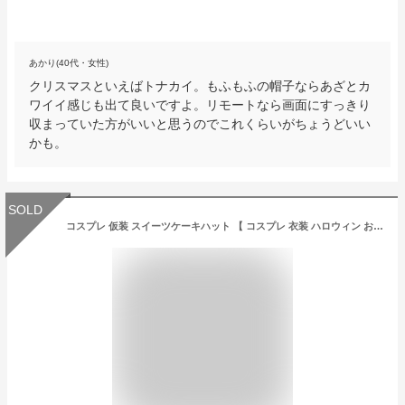
あかり(40代・女性)
クリスマスといえばトナカイ。もふもふの帽子ならあざとカ
ワイイ感じも出て良いですよ。リモートなら画面にすっきり
収まっていた方がいいと思うのでこれくらいがちょうどいい
かも。
SOLD
コスプレ 仮装 スイーツケーキハット 【 コスプレ 衣装 ハロウィン おもしろ かぶりもの 面白い ケーキ 誕生日パーティー バースデーパーティー バースデーハット おもしろハット プチ仮装 変装グッズ おもしろキャップ イベント用品 パーティーグッズ 笑える 帽子 】