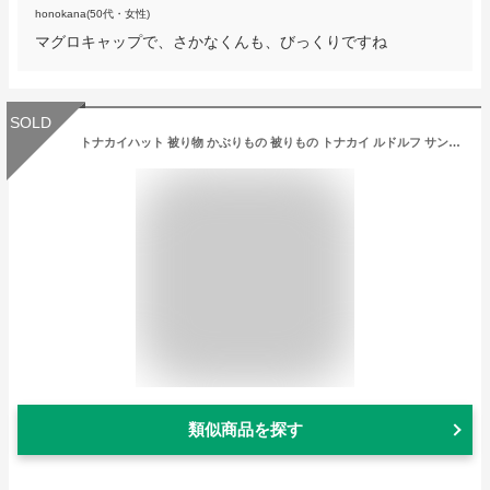
honokana(50代・女性)
マグロキャップで、さかなくんも、びっくりですね
SOLD
トナカイハット 被り物 かぶりもの 被りもの トナカイ ルドルフ サンタ トナカイ帽子 帽子 ツノ 耳 角 カラー ヘアアクセサリー ヘッド 頭 コスチューム コスプレ クリスマス 衣装 仮装 サンタコスプレ サンタ衣装 レッド 赤 パーティー イベント ハロウィン s-cs_6c910
類似商品を探す