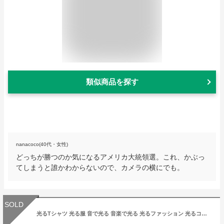
類似商品を探す
nanacoco(40代・女性)
どっちが勝つのか気になるアメリカ大統領選。これ、かぶっ
てしまうと誰かわからないので、カメラの横にでも。
SOLD
光るTシャツ 光る服 音で光る 音楽で光る 光るファッション 光るコスチューム おもしろTシャツ おもしろいTシャツ ユニセックス 男性 女性 メンズ レディース おもしろ雑貨 光る 音 音楽 ELパネル LED 面白い パーティーグッズ ダンス衣装