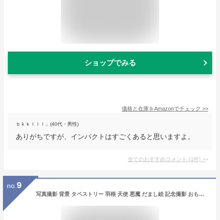
ショップでみる
価格と在庫を
Amazon
でチェック
>>
ｂｋｋｌｌｌ」(40代・男性)
ありがちですが、インパクトはすごくあると思いますよ。
全てのおすすめコメント
(
1
件)
>
9
no.
写真撮影 背景 タペストリー 羽根 天使 悪魔 だまし絵 記念撮影 おもしろ インスタグラム インスタ映え 小物 雑貨 おしゃれ ポスター テレワーク リモートワーク 背景 大きい 壁 インテリア 布 目隠し ファブリックポスター 部屋 飾り zoom 背景 映え