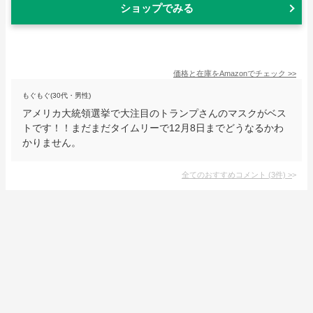
ショップでみる
価格と在庫を
Amazon
でチェック
>>
もぐもぐ(30代・男性)
アメリカ大統領選挙で大注目のトランプさんのマスクがベス
トです！！まだまだタイムリーで12月8日までどうなるかわ
かりません。
全てのおすすめコメント
(
3
件)
>