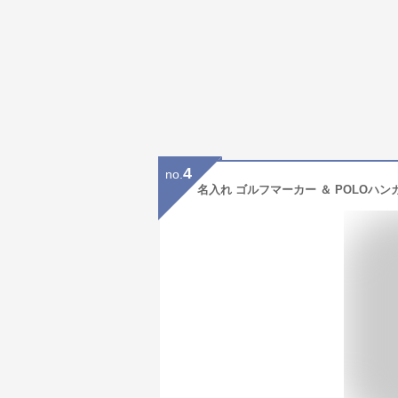
4
no.