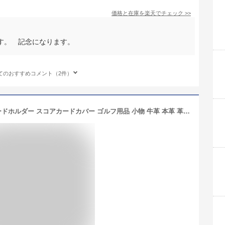
価格と在庫を
楽天
でチェック
>>
す。 記念になります。
てのおすすめコメント（2件）
ゴルフ スコアカードケース スコアカードホルダー スコアカードカバー ゴルフ用品 小物 牛革 本革 革 オシャレ おしゃれ 男性 メンズ レディース 転勤祝い 退職祝い ゴルフケース 高級感 Golf プレゼント ゴルフ小物 レッド 赤 クリスマス クリスマスプレゼント