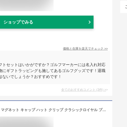
ショップでみる
価格と在庫を
楽天
でチェック
>>
フトセットはいかがですか？ゴルフマーカーには名入れ対応
物にギフトラッピングも施してあるゴルフグッズです！退職
はないでしょうか？おすすめです！
全てのおすすめコメント
(
3
件)
>
【名入れ】ゴルフマーカー オリジナル マグネット キャップ ハット クリップ クラシックロイヤル プレゼント 名前 ネーム イニシャル 専用ケース 記念品 ボールマーカー ノベルティ ギフト