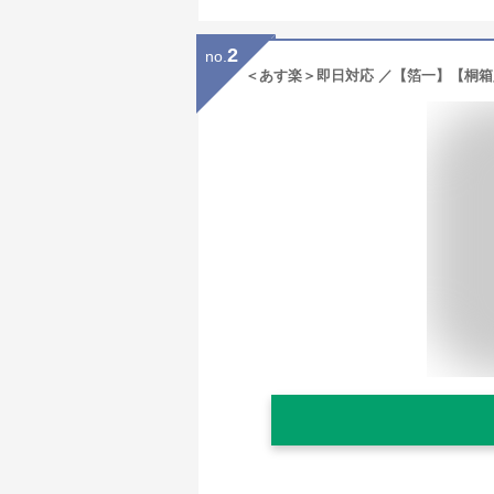
2
no.