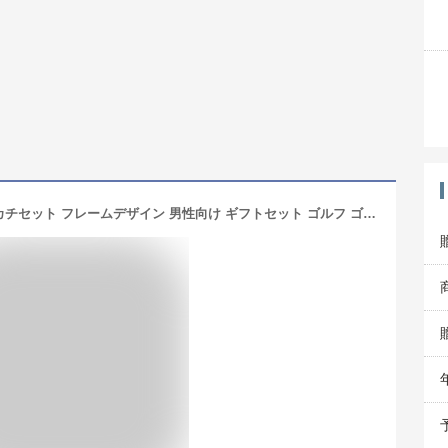
名入れ ゴルフマーカー ＆ POLOハンカチセット フレームデザイン 男性向け ギフトセット ゴルフ ゴルフグッズ ハンカチ 誕生日 プレゼント 贈り物 名前入り ギフト ラッピング ゴルフ好き イニシャル ノベルティ