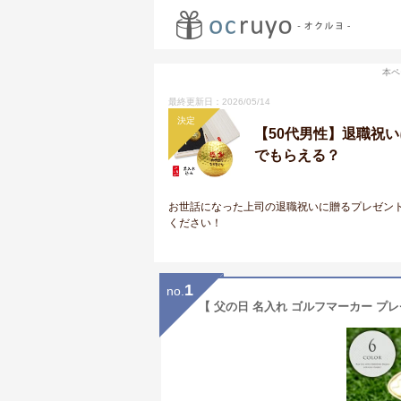
本ペ
最終更新日：2026/05/14
決定
【50代男性】退職祝
でもらえる？
お世話になった上司の退職祝いに贈るプレゼン
ください！
1
no.