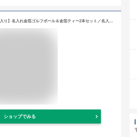
＜あす楽＞即日対応 ／【箔一】【桐箱入り】名入れ金箔ゴルフボール＆金箔ティー2本セット／名入れ 贈り物 ギフト プレゼント 金沢金箔 金箔 記念品 ゴルフコンペ 景品 敬老の日 父の日 退職祝 誕生日 還暦祝 包装込み 木箱 還暦ゴルフボール 還暦祝い
ショップでみる