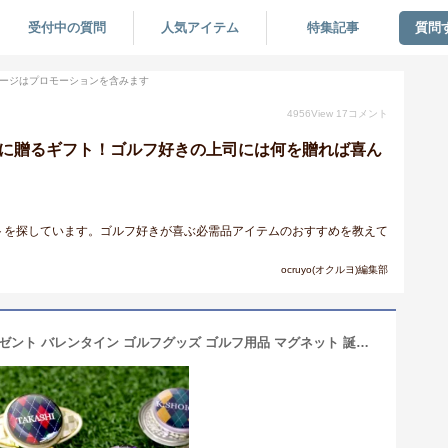
受付中の質問
人気アイテム
特集記事
質問
ージはプロモーションを含みます
4956
View
17
コメント
いに贈るギフト！ゴルフ好きの上司には何を贈れば喜ん
トを探しています。ゴルフ好きが喜ぶ必需品アイテムのおすすめを教えて
ocruyo(オクルヨ)編集部
【 父の日 名入れ ゴルフマーカー プレゼント バレンタイン ゴルフグッズ ゴルフ用品 マグネット 誕生日 還暦祝い】カラフルゴルフマーカー［アーガイル］【 おしゃれ ギフト コンペ 名前入り ゴルフ好き ギフト オリジナル 退職祝い 男性 贈り物 ゴルフグッズ 還暦祝い 】