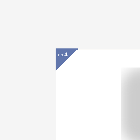
4
no.