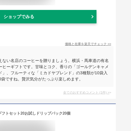
ショップでみる
価格と在庫を
楽天
でチェック
>>
えない名店のコーヒーを贈りましょう。横浜・馬車道の有名
ーヒーギフトです。甘味とコク、香りの「ゴールデンキャメ
ド」、フルーティな「ミカドヤブレンド」の3種類が10袋入
0袋ですね。贅沢気分がたっぷり楽しめます。
全てのおすすめコメント
(
1
件)
>
フトセット20お試しドリップパック20個