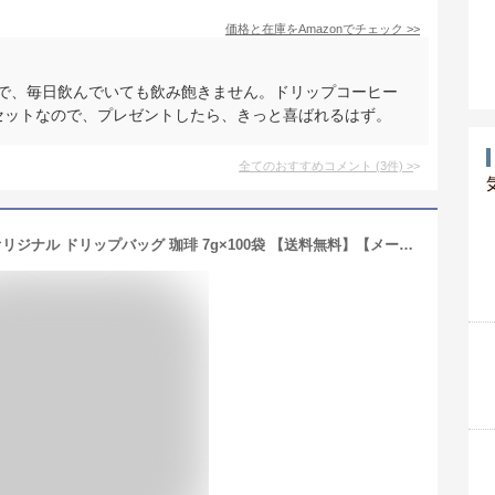
価格と在庫を
Amazon
でチェック
>>
ので、毎日飲んでいても飲み飽きません。ドリップコーヒー
なセットなので、プレゼントしたら、きっと喜ばれるはず。
全てのおすすめコメント
(
3
件)
>
ドリップコーヒー100袋100杯 源宗園オリジナル ドリップバッグ 珈琲 7g×100袋 【送料無料】【メール便不可】