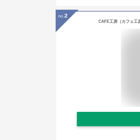
2
no.
CAFE工房（カフェ工房