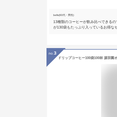
bells(60代・男性)
13種類のコーヒーが飲み比べできる
が130袋もたっぷり入っているお得
3
no.