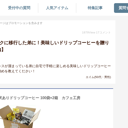
受付中の質問
人気アイテム
特集記事
質問
ージはプロモーションを含みます
1879
View
17
コメント
ークに移行した弟に！美味しいドリップコーヒーを贈り
内】
レスが溜まっている弟に自宅で手軽に楽しめる美味しいドリップコーヒー
勧めを教えてください！
エイム(50代・男性)
訳ありドリップコーヒー 100袋×2箱 カフェ工房