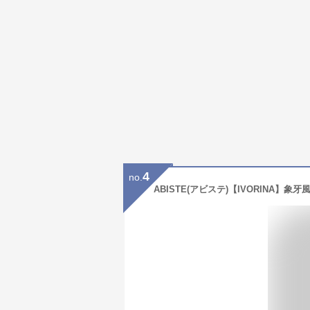
4
no.