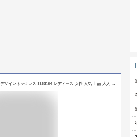
ABISTE(アビステ)【IVORINA】象牙風デザインネックレス 1160164 レディース 女性 人気 上品 大人 かわいい おしゃれ キラキラ アクセサリー ブランド 誕生日 ギフト 30代 40代