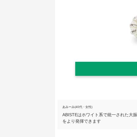
あみーみ(40代・女性)
ABISTEはホワイト系で統一された
をより発揮できます