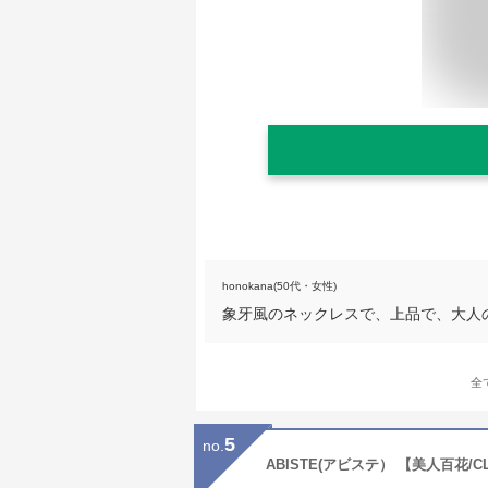
honokana(50代・女性)
象牙風のネックレスで、上品で、大人
全
5
no.
ABISTE(アビステ） 【美人百花/