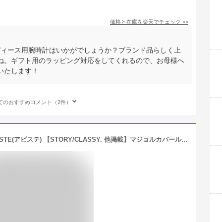
価格と在庫を
楽天
でチェック
>>
レディース用腕時計はいかがでしょうか？ブランド品らしく上
ね。ギフト用のラッピング対応をしてくれるので、お母様へ
いたします！
てのおすすめコメント（2件）
【本日エントリーでポイント5倍】ABISTE(アビステ) 【STORY/CLASSY. 他掲載】マジョルカパールハーフムーンボタンイヤリング/3181005 女性 人気 上品 おしゃれ アクセサリー ギフト ブランド