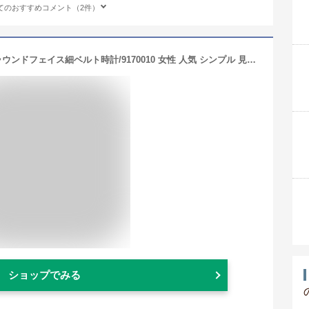
てのおすすめコメント（2件）
ABISTE(アビステ)【CLASSY.掲載】ラウンドフェイス細ベルト時計/9170010 女性 人気 シンプル 見やすい 腕時計 ギフト 一年保証付き ブランド
ショップでみる