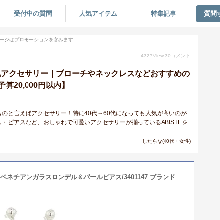
受付中の質問
人気アイテム
特集記事
質問
ージはプロモーションを含みます
4327
View
30
コメント
)人気アクセサリー｜ブローチやネックレスなどおすすめの
算20,000円以内】
のと言えばアクセサリー！特に40代～60代になっても人気が高いのが
・ピアスなど、おしゃれで可愛いアクセサリーが揃っているABISTEを
！
したらな(40代・女性)
定】ベネチアンガラスロンデル＆パールピアス/3401147 ブランド