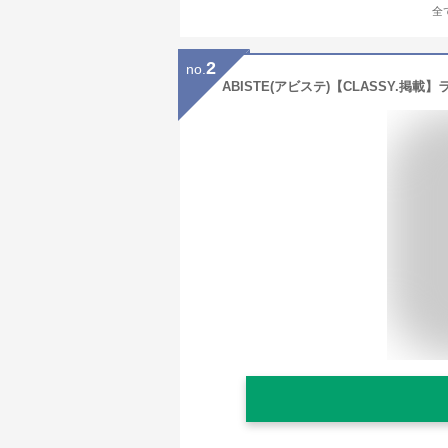
全
2
no.