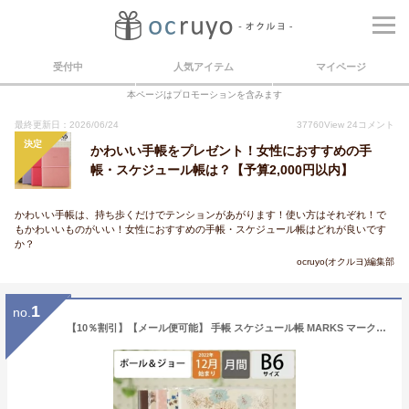
受付中
人気アイテム
マイページ
本ページはプロモーションを含みます
最終更新日：2026/06/24
37760
View
24
コメント
決定
かわいい手帳をプレゼント！女性におすすめの手
帳・スケジュール帳は？【予算2,000円以内】
かわいい手帳は、持ち歩くだけでテンションがあがります！使い方はそれぞれ！で
もかわいいものがいい！女性におすすめの手帳・スケジュール帳はどれが良いです
か？
ocruyo(オクルヨ)編集部
1
no.
【10％割引】【メール便可能】 手帳 スケジュール帳 MARKS マークス 2023 年 1月始まり対応 2022年 12月始まり 手帳 月間式 月間ブロック B6 ポール&ジョー ラ パペトリー 大人かわいい おしゃれ 可愛い 手帳カバー 手帳のタイムキーパー