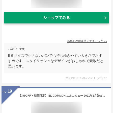
ショップでみる
価格と在庫を
楽天
でチェック
>>
s.i(40代・女性)
B６サイズで小さなカバンでも持ち歩きやすい大きさでおす
すめです。スタイリッシュなデザインがおしゃれで素敵だと
思います。
全てのおすすめコメント
(
1
件)
>
19
no.
【3%OFF・期間限定】 EL COMMUN エルコミュー 2021年1月始まり 手帳 週間セパレート式(ブロック) B6 B6ウィークリー ブロック Unison ユニゾン 大人かわいい おしゃれ 可愛い キャラクター 手帳カバー スケジュール帳 手帳のタイムキーパー