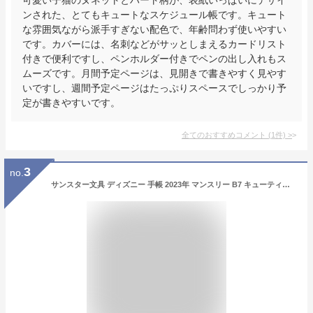
ンされた、とてもキュートなスケジュール帳です。キュート
な雰囲気ながら派手すぎない配色で、年齢問わず使いやすい
です。カバーには、名刺などがサッとしまえるカードリスト
付きで便利ですし、ペンホルダー付きでペンの出し入れもス
ムーズです。月間予定ページは、見開きで書きやすく見やす
いですし、週間予定ページはたっぷりスペースでしっかり予
定が書きやすいです。
全てのおすすめコメント
(
1
件)
>
3
no.
サンスター文具 ディズニー 手帳 2023年 マンスリー B7 キューティヒップ 集合 S2956217 本体サイズ:89x134x4mm/B7 1ケ月ブロック/55g