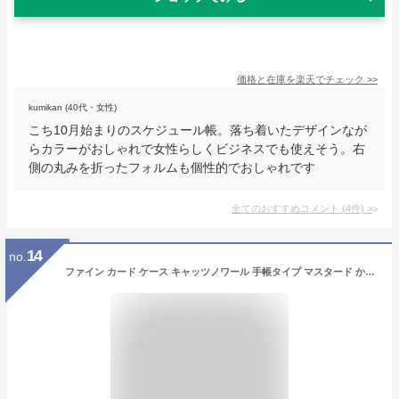
価格と在庫を
楽天
でチェック
>>
kumikan (40代・女性)
こち10月始まりのスケジュール帳。落ち着いたデザインなが
らカラーがおしゃれで女性らしくビジネスでも使えそう。右
側の丸みを折ったフォルムも個性的でおしゃれです
全てのおすすめコメント
(
4
件)
>
14
no.
ファイン カード ケース キャッツノワール 手帳タイプ マスタード かわいい ネコ柄 40枚収納 FIN-775MT