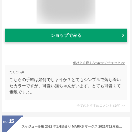
ショップでみる
価格と在庫を
Amazon
でチェック
>>
だんごっ鼻
こちらの手帳は如何でしょうか？とてもシンプルで落ち着い
たカラーですが、可愛い猫ちゃんがいます。とても可愛くて
素敵ですよ。
全てのおすすめコメント
(
1
件)
>
15
no.
スケジュール帳 2022 年1月始まり MARKS マークス 2021年12月始まり 手帳 週間レフト式(ホリゾンタル) B6 ポール&ジョー ラ・パペトリー バーバパパ ポールアンドジョー 大人かわいい おしゃれ キャラクター 手帳カバー 手帳のタイムキーパー