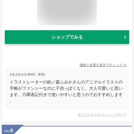
ショップでみる
価格と在庫を
楽天
でチェック
>>
かむかむかむ(50代・女性)
イラストレーターの飴ノ森ふみかさんのアニマルイラストの
手帳がファンシーなのに子供っぽくなく、大人可愛いと思い
ます。六曜表記付きで使いやすいと思うのでおすすめします
。
全てのおすすめコメント
(
1
件)
>
6
no.