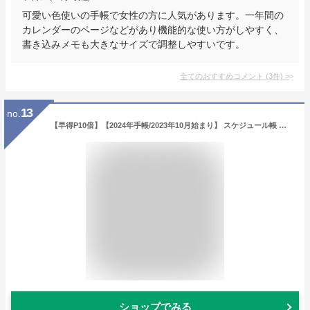
可愛い色使いの手帳で女性の方に人気があります。一年間の
カレンダーのページなどがあり機能的な使い方がしやすく、
書き込みメモも大きなサイズで調整しやすいです。
全てのおすすめコメント
(
3
件)
>
13
no.
【早得P10倍】【2024年手帳/2023年10月始まり】 スケジュール帳 ダイアリー 月間 月曜始まり B6 マンスリー ライト フリル(ピンク/ホワイト/ブルー)《おしゃれ/大人/かわいい/可愛い》【ラボクリップ】
ショップでみる