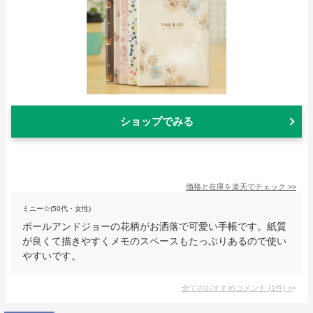
ショップでみる
価格と在庫を
楽天
でチェック
>>
ミニー☆(50代・女性)
ポールアンドジョーの花柄がお洒落で可愛い手帳です。紙質
が良くて描きやすくメモのスペースもたっぷりあるので使い
やすいです。
全てのおすすめコメント
(
1
件)
>