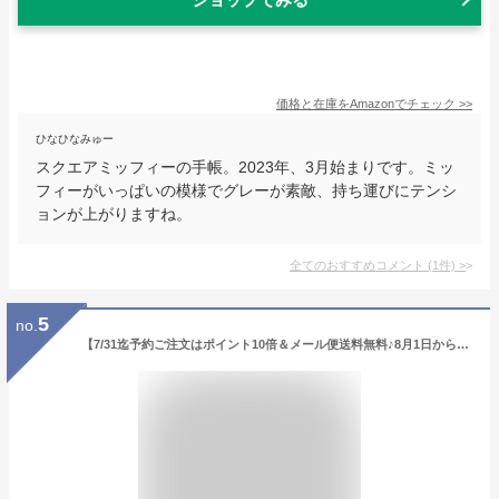
価格と在庫を
Amazon
でチェック
>>
ひなひなみゅー
スクエアミッフィーの手帳。2023年、3月始まりです。ミッ
フィーがいっぱいの模様でグレーが素敵、持ち運びにテンシ
ョンが上がりますね。
全てのおすすめコメント
(
1
件)
>
5
no.
【7/31迄予約ご注文はポイント10倍＆メール便送料無料♪8月1日から発送開始】手帳 2024 スケジュール帳 2023年10月始まり 2024年度版ダイアリー 飴ノ森ふみか B6マンスリータイプ（月間） あめのもりふみか・ねこ・うさぎ 大人かわいい【メーカー公式／クローズピン】