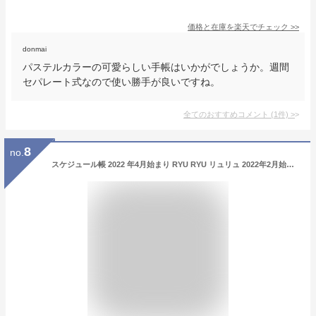
価格と在庫を
楽天
でチェック
>>
donmai
パステルカラーの可愛らしい手帳はいかがでしょうか。週間
セパレート式なので使い勝手が良いですね。
全てのおすすめコメント
(
1
件)
>
8
no.
スケジュール帳 2022 年4月始まり RYU RYU リュリュ 2022年2月始まり 手帳 月間式(月間ブロック) A6 SDK アデリア 大人かわいい おしゃれ 可愛い キャラクター 手帳カバー 日記帳 サイズ 手帳のタイムキーパー