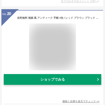
全てのおすすめコメント
(
1
件)
>
20
no.
送料無料 海賊 風 アンティーク 手帳 4色 / レッド ブラウン ブラック グリーン 日記 日記帳 航海日誌 雑貨 文具 ノート 文房具 おしゃれ 筆記用具 筆記具 メモ メモ帳 雑記帳 インテリア 型押し PUレザー ブックマーカー しおり 革ひも チャーム レトロ
ショップでみる
価格と在庫を
楽天
でチェック
>>