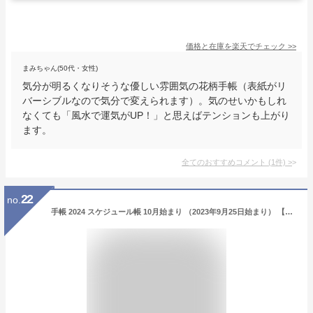
価格と在庫を
楽天
でチェック
>>
まみちゃん(50代・女性)
気分が明るくなりそうな優しい雰囲気の花柄手帳（表紙がリ
バーシブルなので気分で変えられます）。気のせいかもしれ
なくても「風水で運気がUP！」と思えばテンションも上がり
ます。
全てのおすすめコメント
(
1
件)
>
22
no.
手帳 2024 スケジュール帳 10月始まり （2023年9月25日始まり） 【名入れ 無料】 ハイタイド スクエア バーチカル レプレ ウィークリー 週間 メール便送料無料 大人かわいい 文具女子 おうち時間