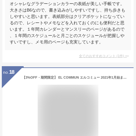
オシャレなグラデーションカラーの表紙が美しい手帳です。
大きさはB6なので、書き込みがしやすいですし、持ち歩きも
しやすいと思います。表紙部分はクリアポケットになってい
るので、レシートやメモなどを入れておくのにも便利だと思
います。１年間カレンダーとマンスリーのページがあるので
、１年間のスケジュールと月ごとのスケジュールが把握しや
すいですし、メモ用のページも充実しています。
全てのおすすめコメント
(
1
件)
>
18
no.
【3%OFF・期間限定】 EL COMMUN エルコミュー 2021年1月始まり 手帳 週間セパレート式(ブロック) B6 1月始まり B6ウィークリー ブロック Pocket Twinkle 大人かわいい おしゃれ 可愛い キャラクター 手帳カバー スケジュール帳 手帳のタイム