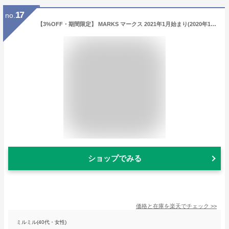
17
no.
【3%OFF・期間限定】 MARKS マークス 2021年1月始まり(2020年12月始まり) 手帳 月間式(月間ブロック) B6 ストレージ ドット イット/グラデーション オサムグッズ 大人かわいい おしゃれ 可愛い キャラクター 手帳カバー edit エディット
ショップでみる
価格と在庫を
楽天
でチェック
>>
ミルミル(40代・女性)