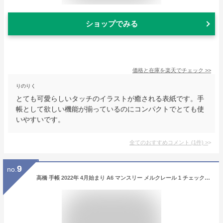
ショップでみる
価格と在庫を
楽天
でチェック
>>
りのりく
とても可愛らしいタッチのイラストが癒される表紙です。手
帳として欲しい機能が揃っているのにコンパクトでとても使
いやすいです。
全てのおすすめコメント
(
1
件)
>
9
no.
高橋 手帳 2022年 4月始まり A6 マンスリー メルクレール 1 チェック No.691