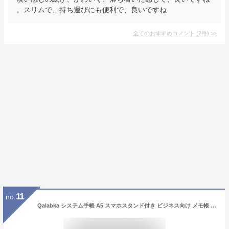
。スリムで、持ち運びにも便利で、良いですね
全てのおすすめコメント
(
2
件)
>
11
no.
Qalabka システム手帳 A5 スマホスタンド付き ビジネス向け メモ帳 ルーズリーフ 6穴 スオフィス用品 卒業記念品 退職 就職 昇進お祝い プレゼント (キャメル)