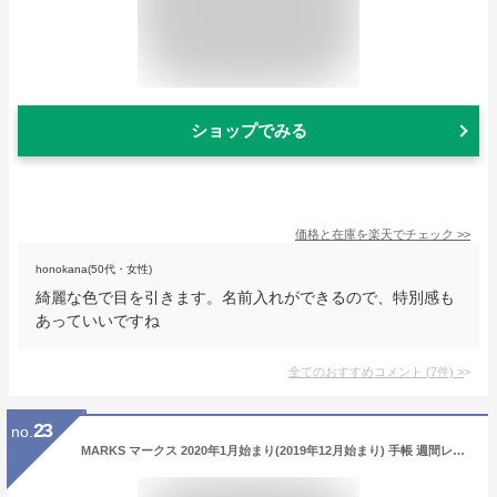
ショップでみる
価格と在庫を
楽天
でチェック
>>
honokana(50代・女性)
綺麗な色で目を引きます。名前入れができるので、特別感も
あっていいですね
全てのおすすめコメント
(
7
件)
>
23
no.
MARKS マークス 2020年1月始まり(2019年12月始まり) 手帳 週間レフト式(ホリゾンタル) A6 マグネット20 ドット フラワー 小物 大人かわいい おしゃれ 可愛い スヌーピー ディズニー edit エディット スケジュール帳 手帳のタイムキーパー