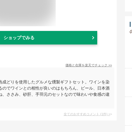
ショップでみる
価格と在庫を
楽天
でチェック
>>
熟成どりを使用したグルメな燻製ギフトセット。ワインを染
るのでワインとの相性が良いのはもちろん、ビール、日本酒
ね、ささみ、砂肝、手羽元のセットなので味わいや食感の違
全てのおすすめコメント
(
1
件)
>