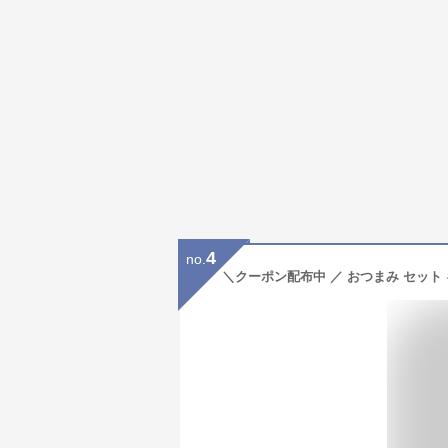
4
no.