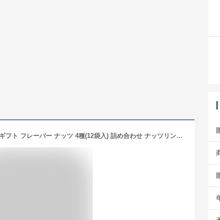
＼クーポン配布中 ／ おつまみ セット ギフト フレーバー ナッツ 4種(12袋入) 詰め合わせ ナッツリンク 送料無料 2024 お歳暮 早割 ギフト 人気 高級 酒の つまみ ヘルシー 健康 会社 職場 常温 小分け 個包装 お酒 ビール お供え 香典返し 退職 誕生日 プレゼント 御歳暮