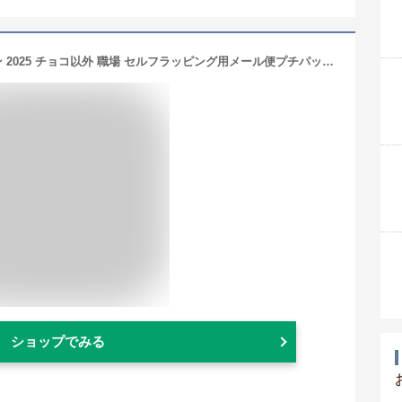
おつまみギフト 甘くない バレンタイン 2025 チョコ以外 職場 セルフラッピング用メール便プチパック3点 送料無料 プレゼント 常温 古伊万里浪漫 おつまみ プチ ギフト おつまみセット 酒のつまみ 珍味 海鮮 つまみ お酒 ビール 食べ物 男性 セット お礼 グルメ ポスト投函
ショップでみる