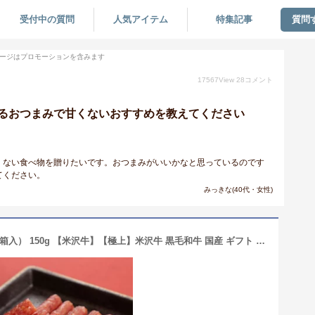
受付中の質問
人気アイテム
特集記事
質問
ージはプロモーションを含みます
17567
View
28
コメント
るおつまみで甘くないおすすめを教えてください
くない食べ物を贈りたいです。おつまみがいいかなと思っているのです
てください。
みっきな(40代・女性)
【公式】米沢牛黄木 米沢牛入サラミ（箱入） 150g 【米沢牛】【極上】米沢牛 黒毛和牛 国産 ギフト お取り寄せ 誕生日 プレゼント 内祝い 珍味 カルパス ドライソーセージ おやつ おつまみ サラミ 父の日プレゼント お中元 お歳暮 敬老の日 50台 60代 70代 お酒 ビールのお供