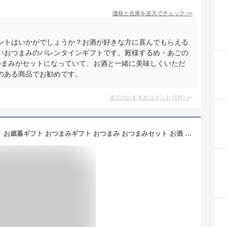
価格と在庫を
楽天
でチェック
>>
ントはいかがでしょうか？お酒が好きな方に喜んでもらえる
いおつまみのバレンタインギフトです。殿様するめ・あごの
つまみがセットになっていて、お酒と一緒に美味しくいただ
のある商品でお勧めです。
全てのおすすめコメント
(
1
件)
>
【11日1時59分まで3,490円⇒2,617円】 お歳暮ギフト おつまみギフト おつまみ おつまみセット お酒 のつまみ プレゼント 2024 燻製 おつまみ セット 食べ物 食品 広島 内祝い お返し お礼 御歳暮 ギフト 誕生日プレゼント