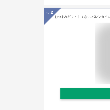
2
no.