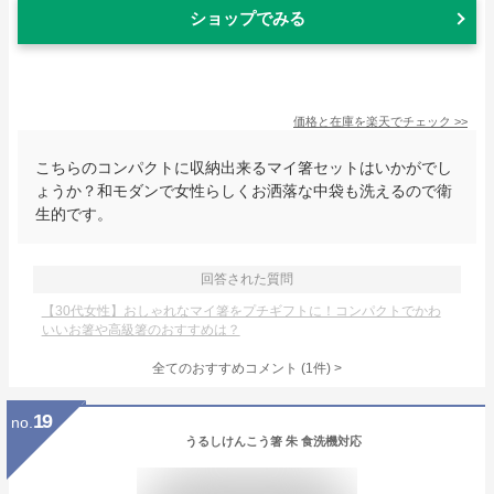
ショップでみる
価格と在庫を
楽天
でチェック
>>
こちらのコンパクトに収納出来るマイ箸セットはいかがでし
ょうか？和モダンで女性らしくお洒落な中袋も洗えるので衛
生的です。
回答された質問
【30代女性】おしゃれなマイ箸をプチギフトに！コンパクトでかわ
いいお箸や高級箸のおすすめは？
全てのおすすめコメント
(
1
件)
>
19
no.
うるしけんこう箸 朱 食洗機対応