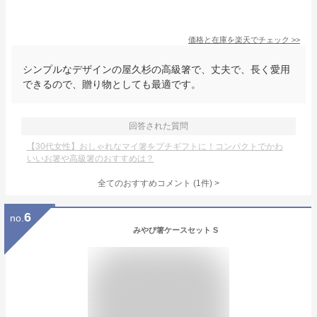
価格と在庫を
楽天
でチェック
>>
シンプルなデザインの屋久杉の高級箸で、丈夫で、長く愛用
できるので、贈り物としても最適です。
回答された質問
【30代女性】おしゃれなマイ箸をプチギフトに！コンパクトでかわ
いいお箸や高級箸のおすすめは？
全てのおすすめコメント
(
1
件)
>
6
no.
みやび箸ケースセット S