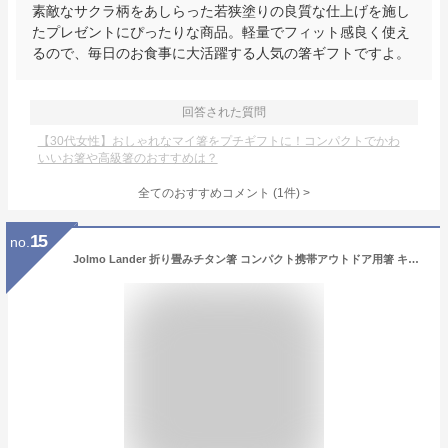
素敵なサクラ柄をあしらった若狭塗りの良質な仕上げを施し
たプレゼントにぴったりな商品。軽量でフィット感良く使え
るので、毎日のお食事に大活躍する人気の箸ギフトですよ。
回答された質問
【30代女性】おしゃれなマイ箸をプチギフトに！コンパクトでかわ
いいお箸や高級箸のおすすめは？
全てのおすすめコメント
(
1
件)
>
15
no.
Jolmo Lander 折り畳みチタン箸 コンパクト携帯アウトドア用箸 キャンプ箸 (ブルー)