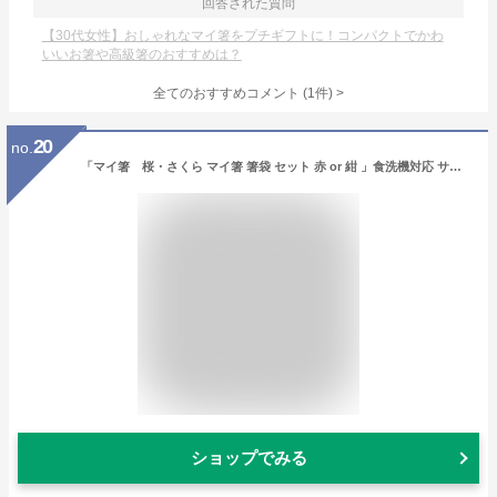
回答された質問
【30代女性】おしゃれなマイ箸をプチギフトに！コンパクトでかわ
いいお箸や高級箸のおすすめは？
全てのおすすめコメント
(
1
件)
>
20
no.
「マイ箸 桜・さくら マイ箸 箸袋 セット 赤 or 紺 」食洗機対応 サクラ 桜柄 桜模様 日本製 国産 大人用 若狭塗り箸 ギフト 結婚記念日 お誕生日 プレゼント 初任給 定年 退職 祝い 記念品
ショップでみる