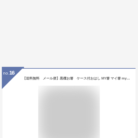
16
no.
【送料無料 メール便】黒檀お箸 ケース付おはし MY箸 マイ箸 myはし 衛生的エコ箸 携帯箸 旅行用品 プレゼント 記念日 お祝い お中元 お歳暮 父の日 母の日 敬老の日