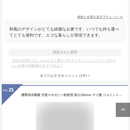
価格と在庫を
楽天
でチェック
>>
和風のデザインがとても綺麗なお箸です。いつでも持ち運べ
てとても便利です。エコな暮らしが実現できます。
回答された質問
【30代女性】おしゃれなマイ箸をプチギフトに！コンパクトでかわ
いいお箸や高級箸のおすすめは？
全てのおすすめコメント
(
2
件)
>
21
no.
携帯用木製箸 天然マホガニー材使用 長さ205mm マイ箸 ジョイント箸 経済的 エコ箸 お弁当 外食 登山やキャンプに エコ活動 収納袋付 FMTSDKHS210