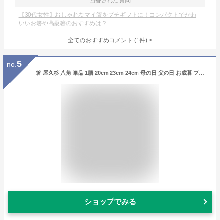
回答された質問
【30代女性】おしゃれなマイ箸をプチギフトに！コンパクトでかわ
いいお箸や高級箸のおすすめは？
全てのおすすめコメント
(
1
件)
>
5
no.
箸 屋久杉 八角 単品 1膳 20cm 23cm 24cm 母の日 父の日 お歳暮 プレゼント 名入れ 長寿 古稀 喜寿 傘寿 お祝い 木婚式 国産 高級箸 屋久杉屋 やくすぎや 家族 お祝い 高級 木 鹿児島 鹿児島県 屋久島 ギフト プレゼント メール便対応 メール便可能化粧箱別売り有
ショップでみる