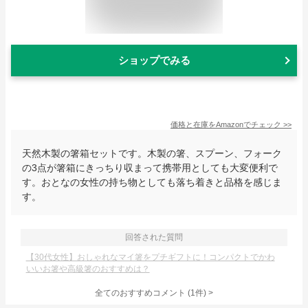
ショップでみる
価格と在庫を
Amazon
でチェック
>>
天然木製の箸箱セットです。木製の箸、スプーン、フォーク
の3点が箸箱にきっちり収まって携帯用としても大変便利で
す。おとなの女性の持ち物としても落ち着きと品格を感じま
す。
回答された質問
【30代女性】おしゃれなマイ箸をプチギフトに！コンパクトでかわ
いいお箸や高級箸のおすすめは？
全てのおすすめコメント
(
1
件)
>