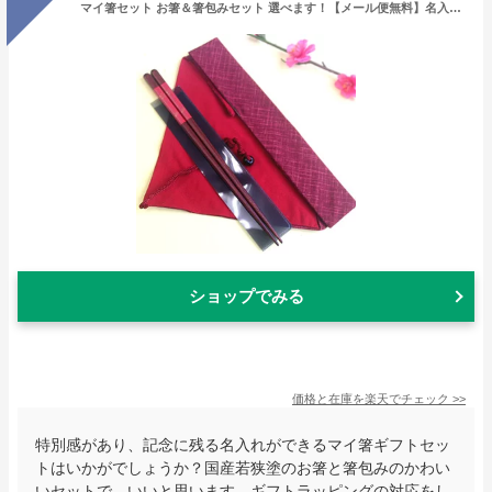
マイ箸セット お箸＆箸包みセット 選べます！【メール便無料】名入れ 無料 若狭塗 人気 内祝い 退職 御祝卒業 記念品 卒園 お礼 おしゃれ ラッピング かわいい お土産 エコ 国産 箸袋
ショップでみる
価格と在庫を
楽天
でチェック
>>
特別感があり、記念に残る名入れができるマイ箸ギフトセッ
トはいかがでしょうか？国産若狭塗のお箸と箸包みのかわい
いセットで、いいと思います。ギフトラッピングの対応をし