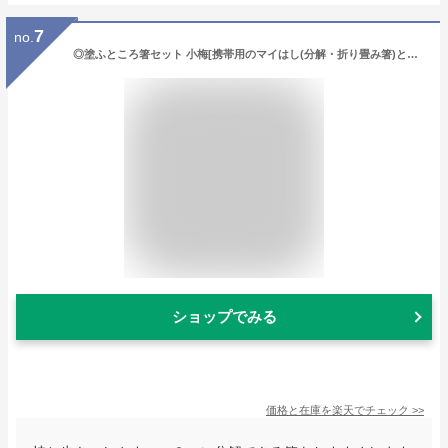
7
no.
◎塗ふところ箸セット 小梅[携帯用のマイはし(分解・折り畳み箸)とはし入れのセット (和風のはし袋/箸入れ/マイ箸 袋/箸袋/ランチはし/折りたたみ箸/コンパクト箸/お弁当お箸)]
ショップでみる
価格と在庫を
楽天
でチェック
>>