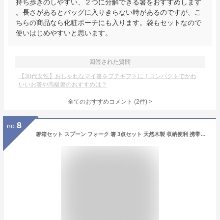
持ち歩きのしやすい、２つに分解できる箸をおすすめします
。長さがあるとバッグに入りきらない時があるのですが、こ
ちらの商品なら化粧ポーチにも入ります。袋もセットなので
使いはじめやすいと思います。
回答された質問
【30代女性】おしゃれなマイ箸をプチギフトに！コンパクトでかわ
いいお箸や高級箸のおすすめは？
全てのおすすめコメント
(
2
件)
>
8
no.
箸箱セット スプーン フォーク 箸 3点セット 天然木製 収納便利 携帯用カトラリー アウトドア キャンプ 旅行用品 学校 和風 (ブラウン)