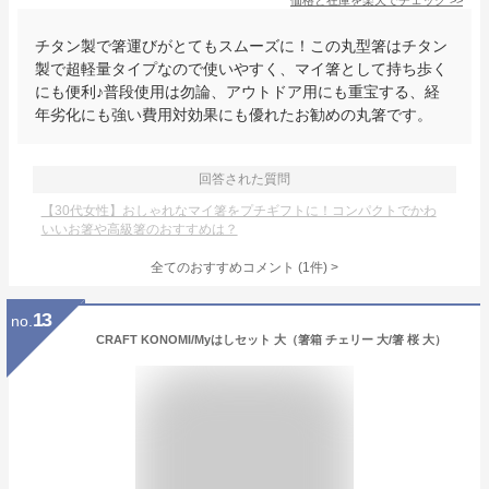
価格と在庫を
楽天
でチェック
>>
チタン製で箸運びがとてもスムーズに！この丸型箸はチタン
製で超軽量タイプなので使いやすく、マイ箸として持ち歩く
にも便利♪普段使用は勿論、アウトドア用にも重宝する、経
年劣化にも強い費用対効果にも優れたお勧めの丸箸です。
回答された質問
【30代女性】おしゃれなマイ箸をプチギフトに！コンパクトでかわ
いいお箸や高級箸のおすすめは？
全てのおすすめコメント
(
1
件)
>
13
no.
CRAFT KONOMI/Myはしセット 大（箸箱 チェリー 大/箸 桜 大）