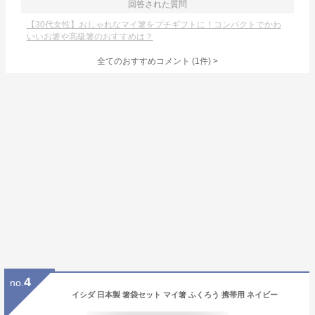
回答された質問
【30代女性】おしゃれなマイ箸をプチギフトに！コンパクトでかわ
いいお箸や高級箸のおすすめは？
全てのおすすめコメント
(
1
件)
>
4
no.
イシダ 日本製 箸袋セット マイ箸 ふくろう 携帯用 ネイビー