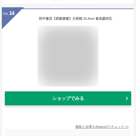
14
no.
田中箸店【若狭塗箸】大和桜 21.0cm 食洗器対応
ショップでみる
価格と在庫を
Amazon
でチェック
>>