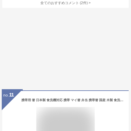
全てのおすすめコメント
(
2
件)
>
11
no.
携帯用 箸 日本製 食洗機対応 携帯 マイ箸 弁当 携帯箸 国産 木製 食洗機 箸箱 子供 おしゃれ 北欧 携帯用箸 はし ケース セット ランチ かわいい 四角箸 フードマン foodman a-life エーライフ ポスト投函