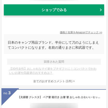
ショップでみる
価格と在庫を
Amazon
でチェック
>>
日本のキャンプ用品ブランド。半分にして刀のようにしまえ
てコンパクトになります。名前の通りまさに和武器です。
回答された質問
【30代女性】おしゃれなマイ箸をプチギフトに！コンパクトでかわ
いいお箸や高級箸のおすすめは？
全てのおすすめコメント
(
1
件)
>
3
no.
【夫婦箸 クレスタ】 ペア箸 箱付き お箸 箸 おしゃれ かわいい セット ペア 結婚祝い 金婚式 結婚記念日 贈り物 還暦祝い 誕生日 プレゼント オシャレ シンプル 木製 天然木 日本製 めおと箸 新生活 御祝 両親 おはし 1000円ポッキリ