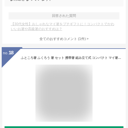
回答された質問
【30代女性】おしゃれなマイ箸をプチギフトに！コンパクトでかわ
いいお箸や高級箸のおすすめは？
全てのおすすめコメント
(
1
件)
>
18
no.
ふところ箸 ふくろう 箸 セット 携帯箸 組み立て式 コンパクト マイ箸 弁当箱 お弁当 懐箸 お箸 箸袋