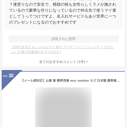
？漆塗りなので安全で、模様の桜も女性らしくラメが施され
ているので豪華な作りになっているので外出先で使うマイ箸
としてうってつけですよ。名入れサービスもあり世界に一つ
のプレゼントになるのでおすすめです
回答された質問
【30代女性】おしゃれなマイ箸をプチギフトに！コンパクトでかわ
いいお箸や高級箸のおすすめは？
全てのおすすめコメント
(
1
件)
>
10
no.
【メール便対応】お箸 箸 携帯用箸 moz sweden モズ 日本製 携帯箸 ランチ 木製 お弁当 遠足 箸セット 携帯ケース ピクニック 小学生 子供 女子 男子 大人 お弁当 ランチ ナチュラル おしゃれ 清潔 かわいい おしゃれ 北欧 キッズ メンズ レディース【あす楽】