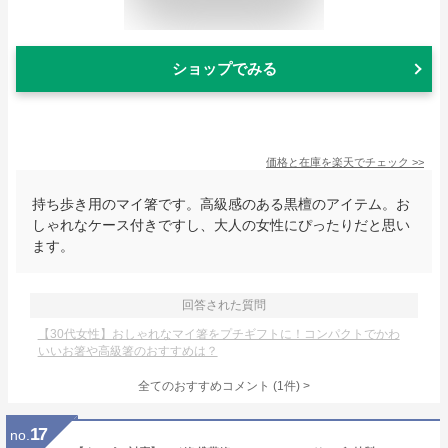
ショップでみる
価格と在庫を
楽天
でチェック
>>
持ち歩き用のマイ箸です。高級感のある黒檀のアイテム。お
しゃれなケース付きですし、大人の女性にぴったりだと思い
ます。
回答された質問
【30代女性】おしゃれなマイ箸をプチギフトに！コンパクトでかわ
いいお箸や高級箸のおすすめは？
全てのおすすめコメント
(
1
件)
>
17
no.