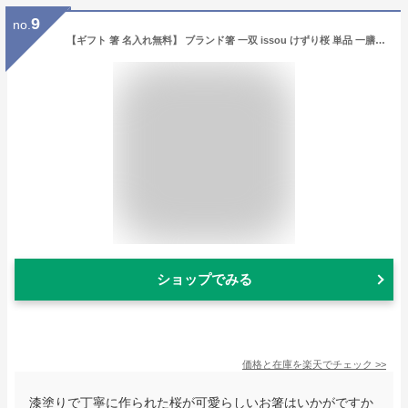
9
no.
【ギフト 箸 名入れ無料】 ブランド箸 一双 issou けずり桜 単品 一膳 ラメ 箔 伝統柄 上品 高級/箸/名入れ/名前入り/出産祝い/結婚祝い/結婚記念日/両親/ペア/木婚式/銀婚式/金婚式/ギフト/プレゼント/内祝い ペア カップル/敬老の日
ショップでみる
価格と在庫を
楽天
でチェック
>>
漆塗りで丁寧に作られた桜が可愛らしいお箸はいかがですか