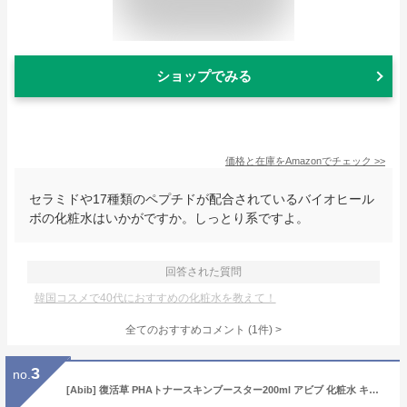
ショップでみる
価格と在庫を
Amazon
でチェック
>>
セラミドや17種類のペプチドが配合されているバイオヒール
ボの化粧水はいかがですか。しっとり系ですよ。
回答された質問
韓国コスメで40代におすすめの化粧水を教えて！
全てのおすすめコメント
(
1
件)
>
3
no.
[Abib] 復活草 PHAトナースキンブースター200ml アビブ 化粧水 キメ弾力 角質ケア 保湿 ツヤ肌