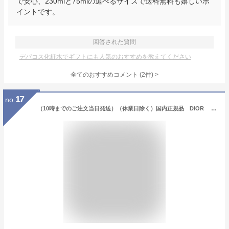
で安心、230mlと75mlの選べるサイズで送料無料も嬉しいポ
イントです。
回答された質問
デパコス化粧水でギフトにも人気のおすすめを教えてください
全てのおすすめコメント
(
2
件)
>
17
no.
（10時までのご注文当日発送）（休業日除く）国内正規品 DIOR ディオール スノー エッセンス オブ ライト マイクロ ローション 175mL／化粧水