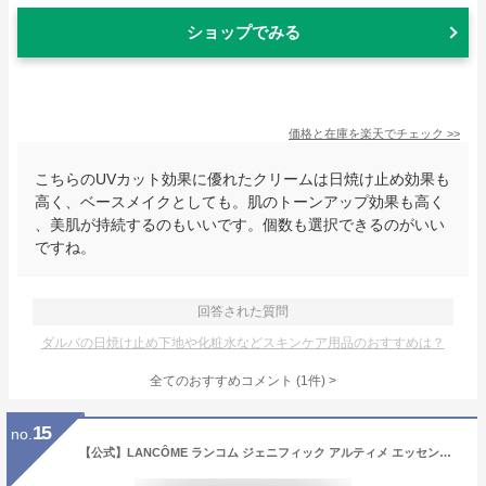
ショップでみる
価格と在庫を
楽天
でチェック
>>
こちらのUVカット効果に優れたクリームは日焼け止め効果も
高く、ベースメイクとしても。肌のトーンアップ効果も高く
、美肌が持続するのもいいです。個数も選択できるのがいい
ですね。
回答された質問
ダルバの日焼け止め下地や化粧水などスキンケア用品のおすすめは？
全てのおすすめコメント
(
1
件)
>
15
no.
【公式】LANCÔME ランコム ジェニフィック アルティメ エッセンス ローション 150ml 化粧水 保湿 ハリ ツヤ 正規品 美容化粧水 プロキシレン ヒアルロン酸 アデノシン エイジングケア うるおい 毛穴 プレゼント 彼女 化粧品 コスメ デパコス 母の日