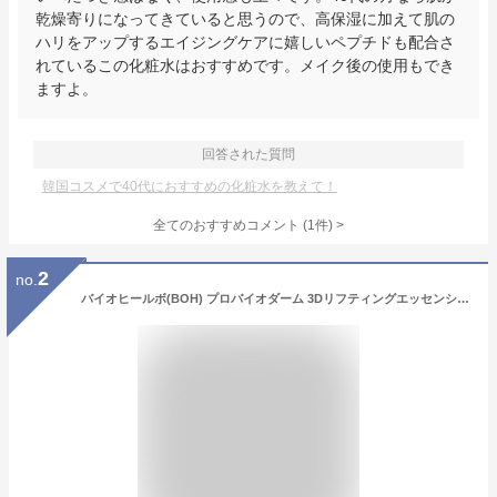
乾燥寄りになってきていると思うので、高保湿に加えて肌の
ハリをアップするエイジングケアに嬉しいペプチドも配合さ
れているこの化粧水はおすすめです。メイク後の使用もでき
ますよ。
回答された質問
韓国コスメで40代におすすめの化粧水を教えて！
全てのおすすめコメント
(
1
件)
>
2
no.
バイオヒールボ(BOH) プロバイオダーム 3Dリフティングエッセンシャルトナー 150mL 化粧水 高保湿 乾燥肌 弾力 韓国コスメ ハリ 美肌ケア