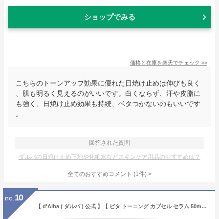
ショップでみる
価格と在庫を
楽天
でチェック
>>
こちらのトーンアップ効果に優れた日焼け止めは伸びも良く
、肌も明るく見えるのがいいです。白くならず、汗や皮脂に
も強く、日焼け止め効果も持続、ベタつかないのもいいです
。
回答された質問
ダルバの日焼け止め下地や化粧水などスキンケア用品のおすすめは？
全てのおすすめコメント
(
1
件)
>
10
no.
【 d'Alba ( ダルバ ) 公式 】【 ビタ トーニング カプセル セラム 50ml/100ml 】 美容液 ビタミン ナイアシンアミド ダマスクローズ くすみ 乾燥 ヴィーガン 韓国 コスメ スキンケア ビタミンC 潤い 保湿 水分 ツヤ 栄養 濡れ肌 弾力 低刺激