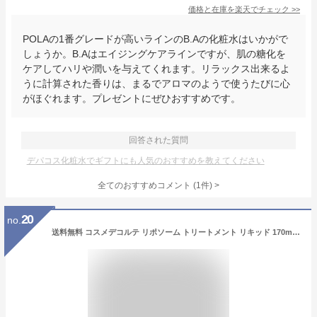
価格と在庫を
楽天
でチェック
>>
POLAの1番グレードが高いラインのB.Aの化粧水はいかがで
しょうか。B.Aはエイジングケアラインですが、肌の糖化を
ケアしてハリや潤いを与えてくれます。リラックス出来るよ
うに計算された香りは、まるでアロマのようで使うたびに心
がほぐれます。プレゼントにぜひおすすめです。
回答された質問
デパコス化粧水でギフトにも人気のおすすめを教えてください
全てのおすすめコメント
(
1
件)
>
20
no.
送料無料 コスメデコルテ リポソーム トリートメント リキッド 170ml | Cosme Decorte 化粧水