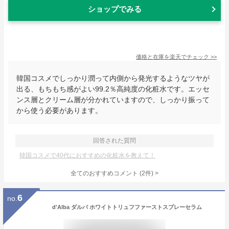
ショップでみる
価格と在庫を
楽天
でチェック
>>
韓国コスメでしっかり潤って内側から発光するようなツヤが
出る、もちもち感がよい99.2％高純度の化粧水です。エッセ
ンス層とクリーム層が分かれていますので、しっかり振って
から使う必要があります。
回答された質問
韓国コスメで40代におすすめの化粧水を教えて！
全てのおすすめコメント
(
2
件)
>
6
no.
d'Alba ダルバ ホワイトトリュフファーストスプレーセラム