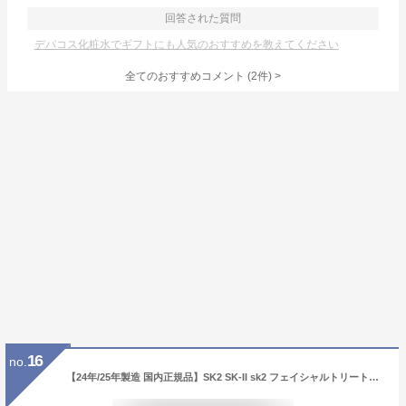
回答された質問
デパコス化粧水でギフトにも人気のおすすめを教えてください
全てのおすすめコメント
(
2
件)
>
16
no.
【24年/25年製造 国内正規品】SK2 SK-II sk2 フェイシャルトリートメントエッセンス 230ml / 75ml sk2 化粧水 エスケーツー SK-2 化粧水 クリア 素肌 ベストセラー 保湿 送料無料