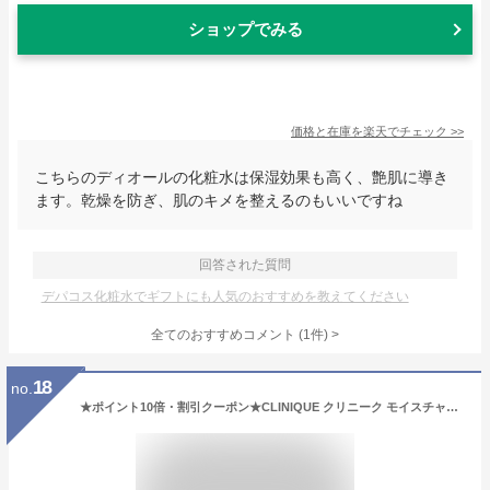
ショップでみる
価格と在庫を
楽天
でチェック
>>
こちらのディオールの化粧水は保湿効果も高く、艶肌に導き
ます。乾燥を防ぎ、肌のキメを整えるのもいいですね
回答された質問
デパコス化粧水でギフトにも人気のおすすめを教えてください
全てのおすすめコメント
(
1
件)
>
18
no.
★ポイント10倍・割引クーポン★CLINIQUE クリニーク モイスチャー サージ ハイドロ ローション 400ml【宅配便送料無料】