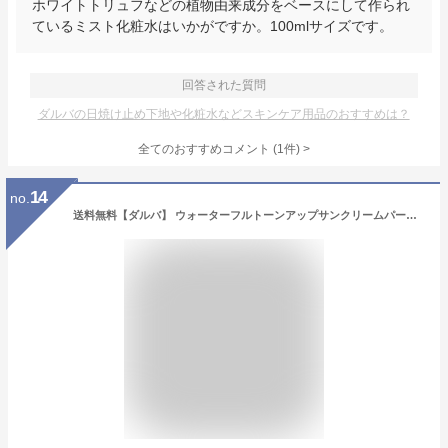
ホワイトトリュフなどの植物由来成分をベースにして作られ
ているミスト化粧水はいかがですか。100mlサイズです。
回答された質問
ダルバの日焼け止め下地や化粧水などスキンケア用品のおすすめは？
全てのおすすめコメント
(
1
件)
>
14
no.
送料無料【ダルバ】 ウォーターフルトーンアップサンクリームパープル [SPF50+/PA++++] 50ml-1個/2個/3個選択 スキンケア UVカット サンケア サンブロック 日焼け止 トーンアップ サンケア 華やか ベースメイク 透明 キレイ 紫外線 韓国コスメ 韓国人気 dAlba