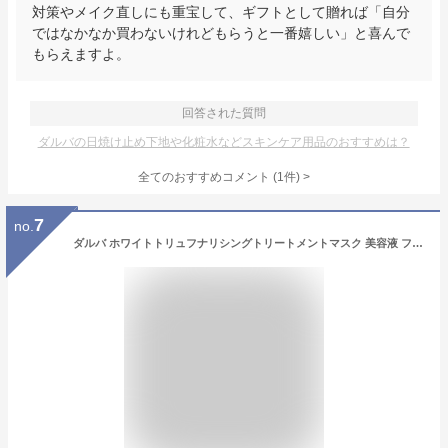
対策やメイク直しにも重宝して、ギフトとして贈れば「自分
ではなかなか買わないけれどもらうと一番嬉しい」と喜んで
もらえますよ。
回答された質問
ダルバの日焼け止め下地や化粧水などスキンケア用品のおすすめは？
全てのおすすめコメント
(
1
件)
>
7
no.
ダルバ ホワイトトリュフナリシングトリートメントマスク 美容液 フェイスパック シートマスク 保湿 高保湿 ツヤ うるおい 鎮静効果 弾力 エイジングケア 低刺激 乾燥肌 d'Alba