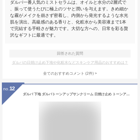
ダルバ一番人気のミストセラムは、オイルと水分の2層式で
、振って使うたびに極上のツヤと潤いを与えます。きめ細か
な霧がメイクを崩さず密着し、内側から発光するような水光
肌を演出。高級感のある香りと、化粧水から美容液まで1本
で完結する手軽さが魅力です。大切な方への、日常を彩る贅
沢なギフトに最適です。
回答された質問
ダルバの日焼け止め下地や化粧水などスキンケア用品のおすすめは？
全てのおすすめコメント
(
2
件)
>
12
no.
ダルバ 下地 ダルバトーンアップサンクリーム 日焼け止め トーンアップサンクリーム トーン アップ サン クリーム トーンアップ パープル ベージュ ウォータフルトーンアップサンクリーム UVエッセンス サンクリーム