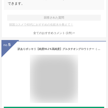
できます。
回答された質問
韓国コスメで40代におすすめの化粧水を教えて！
全てのおすすめコメント
(
1
件)
>
5
no.
訳ありポッキリ【純度99.2％高純度】グルタチオングロウトナー（ メディキューブ medicube 韓国コスメ グルタチオン くすみ つや ツヤ ペプチド 保湿 肌トーン トーンアップ トーニング 色素沈着 ハリ 水光 潤い）