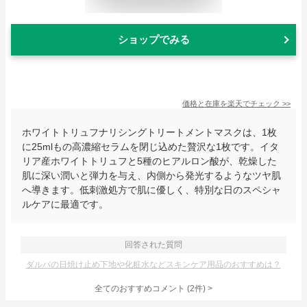
ショップでみる
価格と在庫を
楽天
でチェック
>>
ホワイトトリュフナリシングトリートメントマスクは、1枚
に25mlもの高濃縮セラムを閉じ込めた贅沢な1枚です。イタ
リア産ホワイトトリュフと5種のヒアルロン酸が、乾燥した
肌に深い潤いと弾力を与え、内側から発光するようなツヤ肌
へ導きます。低刺激処方で肌に優しく、特別な日のスペシャ
ルケアに最適です。
回答された質問
ダルバの日焼け止め下地や化粧水などスキンケア用品のおすすめは？
全てのおすすめコメント
(
2
件)
>