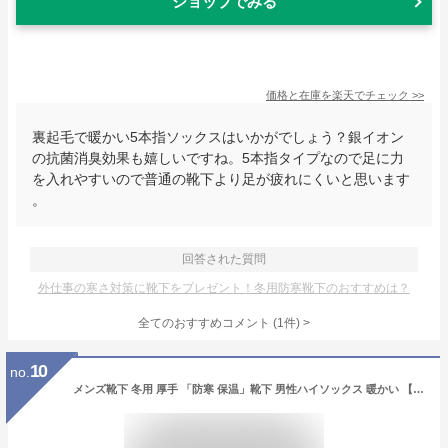
ショップでみる
価格と在庫を
楽天
でチェック
>>
裏起毛で暖かい5本指ソックスはいかがでしょう？銀イオン
の抗菌消臭効果も嬉しいですね。5本指タイプなので足に力
を入れやすいので普通の靴下より足が疲れにくいと思います
。
回答された質問
外仕事の寒さ対策に靴下をプレゼント！冬用防寒靴下のおすすめは？
全てのおすすめコメント
(
1
件)
>
10
no.
メンズ靴下 冬用 厚手 「防寒 保温」靴下 男性ハイソックス 暖かい 【4足組】メンズソックス ビジネス靴下 スポーツ 抗菌防臭 寒さ対策 蒸れない 裏起毛 男性ソックス 爆熱 靴下 25-28cm Dreecy