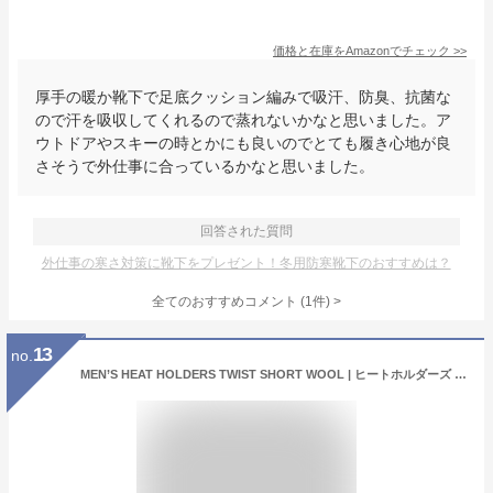
価格と在庫を
Amazon
でチェック
>>
厚手の暖か靴下で足底クッション編みで吸汗、防臭、抗菌な
ので汗を吸収してくれるので蒸れないかなと思いました。ア
ウトドアやスキーの時とかにも良いのでとても履き心地が良
さそうで外仕事に合っているかなと思いました。
回答された質問
外仕事の寒さ対策に靴下をプレゼント！冬用防寒靴下のおすすめは？
全てのおすすめコメント
(
1
件)
>
13
no.
MEN’S HEAT HOLDERS TWIST SHORT WOOL | ヒートホルダーズ 暖かい 温かい あたたかい 防寒 くつした 靴下 くつ下 日本 イギリス もこもこ はき心地 家 リラックス 室内 アウトドア プレゼント ギフト おうち 冬 冷え 冷え性 足先