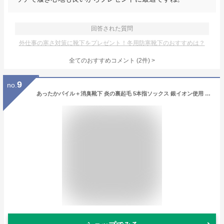
回答された質問
外仕事の寒さ対策に靴下をプレゼント！冬用防寒靴下のおすすめは？
全てのおすすめコメント
(
2
件)
>
9
no.
あったかパイル＋消臭靴下 炎の裏起毛 5本指ソックス 銀イオン使用 4足組 24.5〜27cm 軍足 AA928 | 靴下 メンズ 抗菌 消臭 冬用 防寒 保温 厚手 送料無料 ソックス 五本指 五本指ソックス 作業用 作業靴下 安全靴 安全靴用靴下 防寒靴下 防寒ソックス 臭わない 作業用靴下