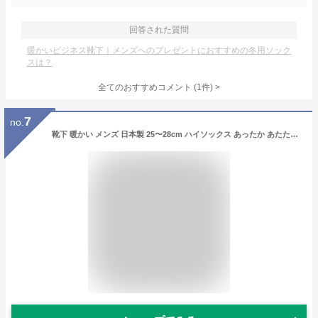
回答された質問
暖かいビジネス靴下｜メンズへのプレゼントにおすすめの冬用ソック
スは？
全てのおすすめコメント
(
1
件)
>
7
no.
靴下 暖かい メンズ 日本製 25〜28cm ハイソックス あったか あたたかい 厚手 冷えない 防寒 冬 パイル ソックス ロング 履く毛布 極暖 極厚 裏起毛 冷え性 冷え症 足冷え 冷え対策 冷えとり 冷え取り ウール 保温 紳士 男性 メンズソックス あったか靴下 紳士靴下 ラポスカ