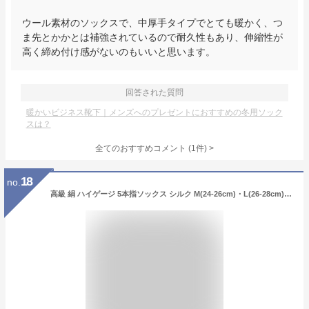
ウール素材のソックスで、中厚手タイプでとても暖かく、つ
ま先とかかとは補強されているので耐久性もあり、伸縮性が
高く締め付け感がないのもいいと思います。
回答された質問
暖かいビジネス靴下｜メンズへのプレゼントにおすすめの冬用ソック
スは？
全てのおすすめコメント
(
1
件)
>
18
no.
高級 絹 ハイゲージ 5本指ソックス シルク M(24-26cm)・L(26-28cm)【8105】 薄地 重ね履き インナー 五本指 靴下 メンズ レディース 日本製 五本指ソックス 5本指 靴下 冷え取り 冷えとり 高級 絹紡糸 蒸れない ビジネス 紳士 男性 水虫 臭い クルー丈 臭わない 吸湿性