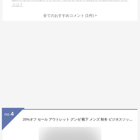
スは？
全てのおすすめコメント
(
1
件)
>
4
no.
20%オフ セール アウトレット グンゼ 靴下 メンズ 秋冬 ビジネスソックス 暖かい あったか PBJ101 POLO BCS 紳士ソックス 25-27 GUNZE91