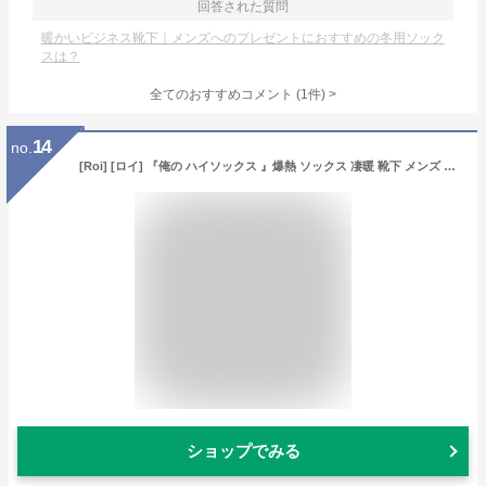
回答された質問
暖かいビジネス靴下｜メンズへのプレゼントにおすすめの冬用ソック
スは？
全てのおすすめコメント
(
1
件)
>
14
no.
[Roi] [ロイ] 『俺の ハイソックス 』爆熱 ソックス 凄暖 靴下 メンズ 【3足組】(ブラック3足組)
ショップでみる