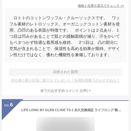
価格と在庫を
楽天
でチェック
>>
ロトトのコットンワッフル・クルーソックスです。 ワッ
フル素材のレトロソックス、オーガニックコットン素材を使
用、凸凹のある表面が特徴です。 ポイントは２点あり、１
つ目は凹みがあることで肌との接触面積が減り、汗をかいて
もベタつかず快適な着用感を維持。 2つ目は、凸の部分に
空気が含まれることで、保湿性を高める効果が期待。デザイ
ン性だけではなく、優れた機能性を兼備しております。
回答された質問
外仕事の寒さ対策に靴下をプレゼント！冬用防寒靴下のおすすめは？
全てのおすすめコメント
(
1
件)
>
6
no.
LIFE LONG BY GLEN CLYDE TS-1 永久交換保証 ライフロング 靴下 メンズ グレンクライド CORDURA コーデュラナイロン ソックス 日本製 ハイソックス クルーソックス 男性用 ギフト プレゼント 綿中厚ソックス 【あす楽対応】 【ネコポス対応】