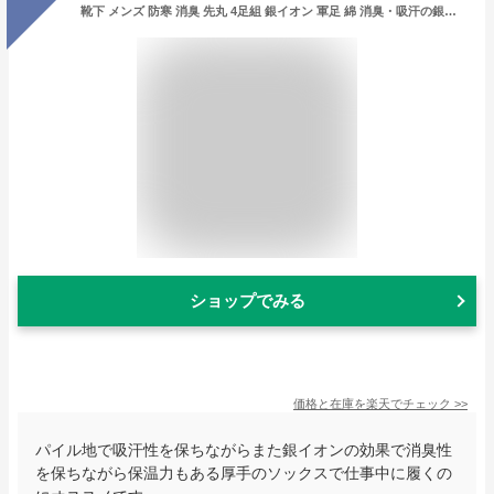
靴下 メンズ 防寒 消臭 先丸 4足組 銀イオン 軍足 綿 消臭・吸汗の銀イオン使用靴下 純綿で通気性がよくパイル地だから足に優しく暖かい ソックス 24.5〜27cm AC730| 送料無料 紳士 保温 抗菌 厚手 冬用 メンズソックス あったか 暖かい 作業靴下 安全靴 冬 セット
ショップでみる
価格と在庫を
楽天
でチェック
>>
パイル地で吸汗性を保ちながらまた銀イオンの効果で消臭性
を保ちながら保温力もある厚手のソックスで仕事中に履くの