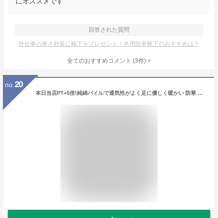
にオススメです
回答された質問
外仕事の寒さ対策に靴下をプレゼント！冬用防寒靴下のおすすめは？
全てのおすすめコメント
(
3
件)
>
20
no.
本日当店PT+5倍!純綿パイルで通気性がよく足に優しく暖かい 防寒 先丸靴下 グレー 3足組 メンズ ソックス 24.5〜27cm 軍足 JP732 | 靴下 紳士 保温 厚手 冬用 先丸 綿 送料無料 作業用 作業靴下 安全靴 安全靴用靴下 防寒靴