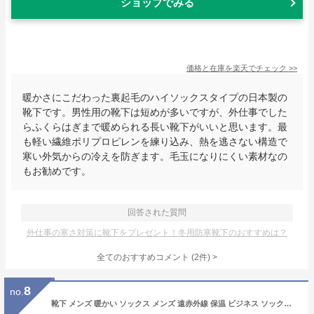
ショップでみる
価格と在庫を
楽天
でチェック
>>
暖かさにこだわった裏起毛のハイソックスタイプの日本製の
靴下です。男性用の靴下は短めが多いですが、外仕事でした
らふくらはぎまで暖められる長い靴下がいいと思います。最
も軽い繊維ポリプロピレンを練り込み、熱を逃さない構造で
寒い外気からの冷えを防ぎます。毛玉になりにくい素材なの
もお勧めです。
回答された質問
外仕事の寒さ対策に靴下をプレゼント！冬用防寒靴下のおすすめは？
全てのおすすめコメント
(
2
件)
>
8
no.
靴下 メンズ 暖かい ソックス メンズ 遠赤外線 保温 ビジネス ソックス 25-27cm お買得5足組 D20