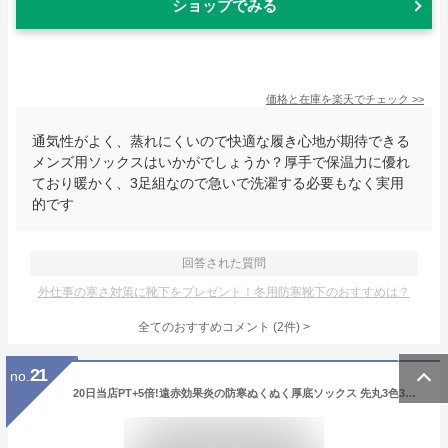
ショップでみる
価格と在庫を
楽天
でチェック
>>
通気性がよく、蒸れにくいので快適な履き心地が期待できる
メンズ用ソックスはいかがでしょうか？厚手で保温力に優れ
ており暖かく、3足組なので急いで洗濯する必要もなく実用
的です
回答された質問
外仕事の寒さ対策に靴下をプレゼント！冬用防寒靴下のおすすめは？
全てのおすすめコメント
(
2
件)
>
21
no.
20日当店PT+5倍!遠赤効果炎の防寒ぬくぬく厚底ソックス 先丸3色3足組メンズ靴下24.5〜27cm 冬用軍足 HN703 靴下 メンズ 軍足 防寒 冬用 厚手 | ソックス 作業用 作業 くつ下 男性 紳士 メンズソックス 安全靴 冬 あったか