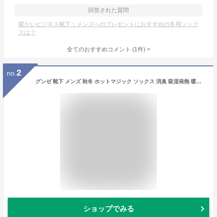
回答された質問
暖かいビジネス靴下｜メンズへのプレゼントにおすすめの冬用ソック
スは？
全てのおすすめコメント
(
1
件)
>
2
no.
グンゼ 靴下 メンズ 秋冬 ホットマジック ソックス 消臭 吸湿発熱 暖かい あったか あたたかい 暖かい ビジネス 紳士 シンプル リブ柄 GUNZE HOTMAGIC HGN011 25-27cm GUNZE91
ショップでみる