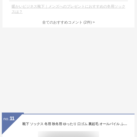
暖かいビジネス靴下｜メンズへのプレゼントにおすすめの冬用ソック
スは？
全てのおすすめコメント
(
2
件)
>
11
no.
靴下 ソックス 冬用 秋冬用 ゆったり 口ゴム 裏起毛 オールパイル ふんわり あったか 履き心地 3足組 セット つま先 かかと 補強 ワンポイント ボーダー メンズ カジュアル おしゃれ デイリー 男性用 裏起毛パイルびよ〜んメンズソックス