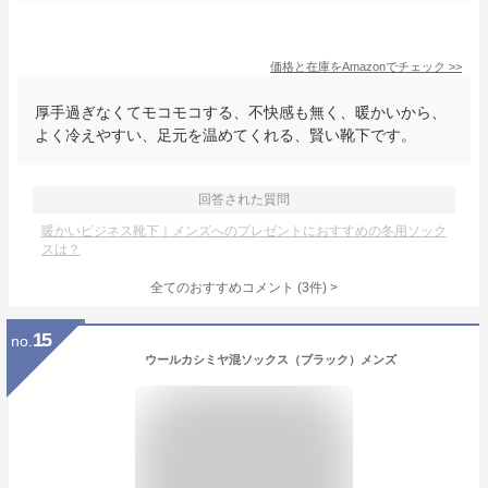
価格と在庫を
Amazon
でチェック
>>
厚手過ぎなくてモコモコする、不快感も無く、暖かいから、
よく冷えやすい、足元を温めてくれる、賢い靴下です。
回答された質問
暖かいビジネス靴下｜メンズへのプレゼントにおすすめの冬用ソック
スは？
全てのおすすめコメント
(
3
件)
>
15
no.
ウールカシミヤ混ソックス（ブラック）メンズ