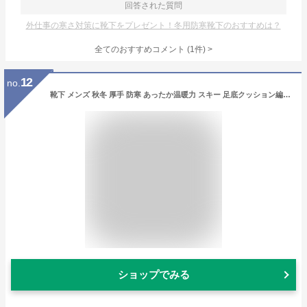
回答された質問
外仕事の寒さ対策に靴下をプレゼント！冬用防寒靴下のおすすめは？
全てのおすすめコメント
(
1
件)
>
12
no.
靴下 メンズ 秋冬 厚手 防寒 あったか温暖力 スキー 足底クッション編み くつした 綿 吸汗 防臭 抗菌 靴下 アウトドア 5足セット24-28cm… (靴の下1)
ショップでみる