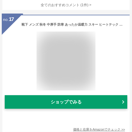
全てのおすすめコメント
(
1
件)
>
17
no.
靴下 メンズ 秋冬 中厚手 防寒 あったか温暖力 スキー ヒートテック 足底クッション編み くつした 綿 吸汗 防臭 抗菌 靴下 アウトドア 5足セット24-28cm (靴の下2)
ショップでみる
価格と在庫を
Amazon
でチェック
>>