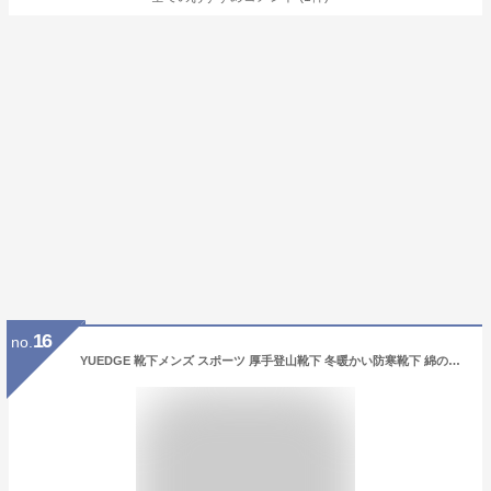
16
no.
YUEDGE 靴下メンズ スポーツ 厚手登山靴下 冬暖かい防寒靴下 綿のクッションクルー靴下6足組黒グレー