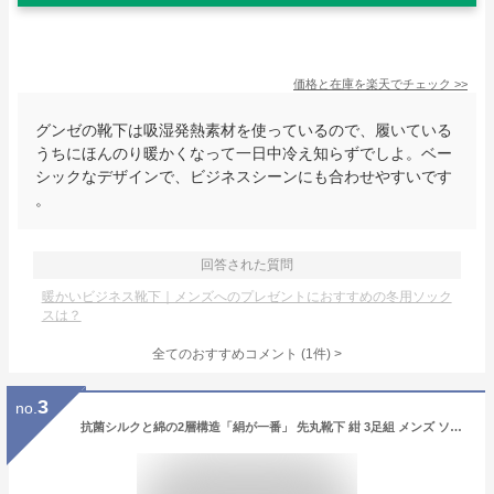
価格と在庫を
楽天
でチェック
>>
グンゼの靴下は吸湿発熱素材を使っているので、履いている
うちにほんのり暖かくなって一日中冷え知らずでしよ。ベー
シックなデザインで、ビジネスシーンにも合わせやすいです
。
回答された質問
暖かいビジネス靴下｜メンズへのプレゼントにおすすめの冬用ソック
スは？
全てのおすすめコメント
(
1
件)
>
3
no.
抗菌シルクと綿の2層構造「絹が一番」 先丸靴下 紺 3足組 メンズ ソックス 24.5〜27cm 軍足 SI709 靴下 紳士 抗菌 消臭 吸汗 綿 シルク 先丸 | 作業用 作業 くつ下 男性 紳士用靴下 メンズソックス 消臭靴下 消臭ソックス メンズ靴下 安全靴 仕事 防臭 送料無料