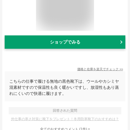
ショップでみる
価格と在庫を
楽天
でチェック
>>
こちらの仕事で履ける無地の黒色靴下は、ウールやカシミヤ
混素材ですので保温性も良く暖かいですし、放湿性もあり蒸
れにくいので快適に履けます。
回答された質問
外仕事の寒さ対策に靴下をプレゼント！冬用防寒靴下のおすすめは？
全てのおすすめコメント
(
1
件)
>