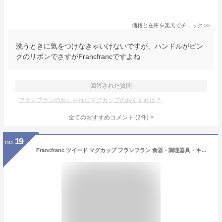
価格と在庫を
楽天
でチェック
>>
洗うときに気をつけなきゃいけないですが、ハンドルがピン
クのリボンでさすがFrancfrancですよね
回答された質問
フランフランのおしゃれなマグカップのおすすめは？
全てのおすすめコメント
(
2
件)
>
19
no.
Francfranc ツイード マグカップ フランフラン 食器・調理器具・キッチン用品 グラス・マグカップ・タンブラー ピンク