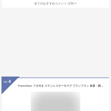
全てのおすすめコメント
(
1
件)
>
4
no.
Francfranc フタ付き ステンレスサーモマグ フランフラン 食器・調理器具・キッチン用品 グラス・マグカップ・タンブラー ホワイト