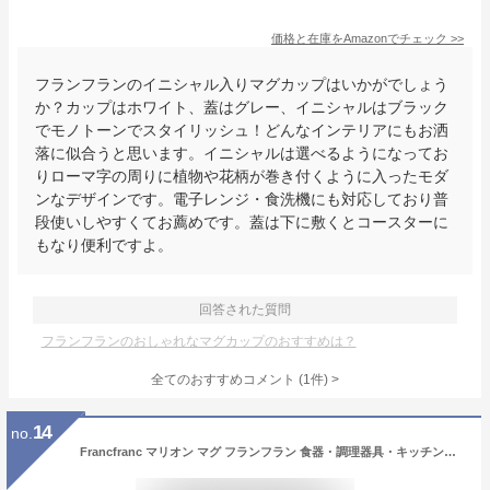
価格と在庫を
Amazon
でチェック
>>
フランフランのイニシャル入りマグカップはいかがでしょう
か？カップはホワイト、蓋はグレー、イニシャルはブラック
でモノトーンでスタイリッシュ！どんなインテリアにもお洒
落に似合うと思います。イニシャルは選べるようになってお
りローマ字の周りに植物や花柄が巻き付くように入ったモダ
ンなデザインです。電子レンジ・食洗機にも対応しており普
段使いしやすくてお薦めです。蓋は下に敷くとコースターに
もなり便利ですよ。
回答された質問
フランフランのおしゃれなマグカップのおすすめは？
全てのおすすめコメント
(
1
件)
>
14
no.
Francfranc マリオン マグ フランフラン 食器・調理器具・キッチン用品 グラス・マグカップ・タンブラー ホワイト