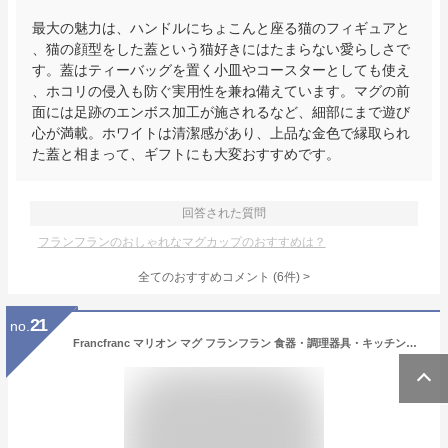
最大の魅力は、ハンドルにちょこんと座る猫のフィギュアと
、猫の顔型をした蓋という猫好きにはたまらない愛らしさで
す。蓋はティーバッグを置く小皿やコースターとしても使え
、ホコリの侵入も防ぐ実用性を兼ね備えています。マグの前
面には足跡のエンボス加工が施されるなど、細部にまで遊び
心が満載。ホワイトは清潔感があり、上品な金色で縁取られ
た蓋と相まって、ギフトにも大変おすすめです。
回答された質問
フランフランのおしゃれなマグカップのおすすめは？
全てのおすすめコメント
(
6
件)
>
21
no.
Francfranc マリオン マグ フランフラン 食器・調理器具・キッチン用品 グラス・マグカップ・タンブラー ピンク