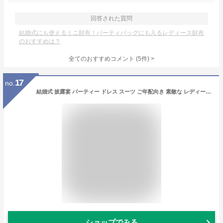
回答された質問
結婚式にも使えるミニ財布！パーティバッグにも入るレディース財布
のおすすめは？
全てのおすすめコメント
(
5
件)
>
17
no.
結婚式 披露宴 パーティー ドレス スーツ ご年配向き 素敵な レディース フォーマル 両家 顔合わせ 服装 母親 ミセス スーツ ドレス 50代 60代 70代 80代 七五三 の お宮参り 高見え 高品質 表彰式 孫 姪 甥 結婚 式 祖母 叔母 親族 シニア 衣装 セレモニー 着痩せ お呼ばれ
ショップでみる