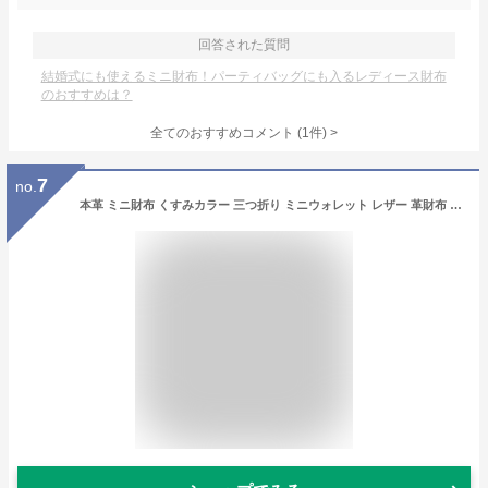
回答された質問
結婚式にも使えるミニ財布！パーティバッグにも入るレディース財布
のおすすめは？
全てのおすすめコメント
(
1
件)
>
7
no.
本革 ミニ財布 くすみカラー 三つ折り ミニウォレット レザー 革財布 小さい財布 レディース メンズ 小銭入れ 大容量 さいふ 結婚式 二次会 コンパクト 軽量 軽い nsw-30065n【メール便】 【aroco/アロコ】 敬老の日 プレゼント