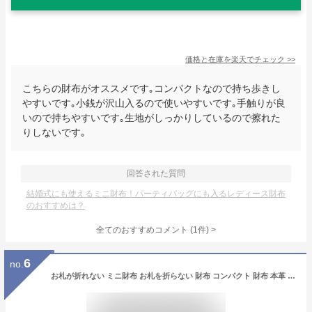
価格と在庫を
楽天
でチェック
>>
こちらの財布がオススメです｡コンパクトなので持ち歩きし
やすいです｡小銭が沢山入るので使いやすいです｡手触りが良
いので持ちやすいです｡生地がしっかりしているので擦れた
りしないです｡
回答された質問
結婚式にも使えるミニ財布！パーティバッグにも入るレディース財布
のおすすめは？
全てのおすすめコメント
(
1
件)
>
6
no.
お札が折れない ミニ財布 お札を折らない 財布 コンパクト 財布 本革 レディース 名入れ ブランド ポルコロッソ 栃木レザー カードケース 日本製 メンズ 男性 女性 小銭入れ付き ギフト 誕生日 母の日 還暦祝い 赤 プレゼント [sokunou]