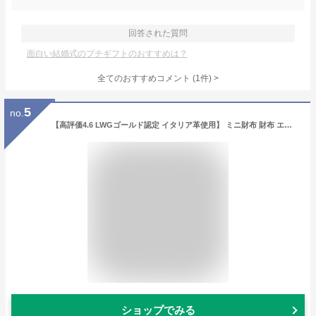
回答された質問
面白い結婚式のプチギフトのおすすめは？
全てのおすすめコメント
(
1
件)
>
5
no.
【高評価4.6 LWGゴールド認定 イタリア革使用】 ミニ財布 財布 エコレザー スキミング防止 レディース レザー 本革 三つ折り コンパクト おしゃれ 小銭入れ ボックス型小銭入れ 大人 ミニ サイフ きれいめ 三つ折り財布 かわいい 軽い 小さい 小さめ ミニマル
ショップでみる