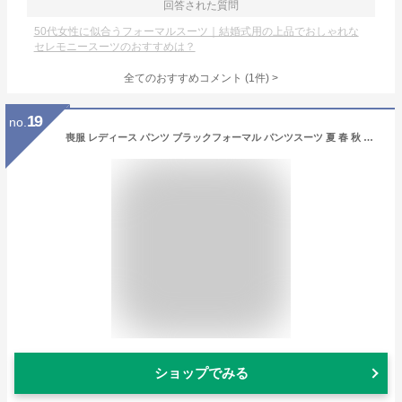
回答された質問
50代女性に似合うフォーマルスーツ｜結婚式用の上品でおしゃれな
セレモニースーツのおすすめは？
全てのおすすめコメント
(
1
件)
>
19
no.
喪服 レディース パンツ ブラックフォーマル パンツスーツ 夏 春 秋 冬 オールシーズン 卒業式 母 服装 礼服 冠婚葬祭 葬儀 卒園式 洗える ウォッシャブル 2点セット テーラードーカラー ジャケット 2Way 春 夏 秋 冬 30代 40代 50代 四十九日 セレモニー 上品 深い黒
ショップでみる