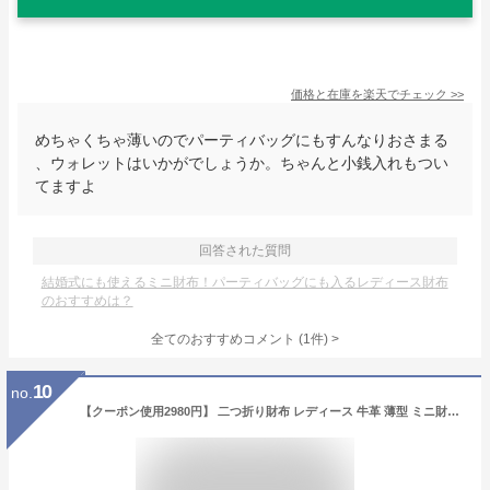
価格と在庫を
楽天
でチェック
>>
めちゃくちゃ薄いのでパーティバッグにもすんなりおさまる
、ウォレットはいかがでしょうか。ちゃんと小銭入れもつい
てますよ
回答された質問
結婚式にも使えるミニ財布！パーティバッグにも入るレディース財布
のおすすめは？
全てのおすすめコメント
(
1
件)
>
10
no.
【クーポン使用2980円】 二つ折り財布 レディース 牛革 薄型 ミニ財布 二つ折り 財布 革 大容量 コンパクト バイカラー YKKファスナー 薄い 小さい財布 小銭入れ カードケース キャッシュレス ミニウォレット RafiCaro ブランド 送料無料 ギフト 対応 S