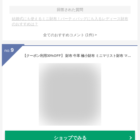
回答された質問
結婚式にも使えるミニ財布！パーティバッグにも入るレディース財布
のおすすめは？
全てのおすすめコメント
(
1
件)
>
9
no.
【クーポン利用30%OFF】 財布 牛革 極小財布 ミニマリスト財布 マネークリップ 薄型 財布 薄い 小さい 財布 小銭入れ お札入れ 薄型 カード ケース 薄い財布 DomTeporna Italy ブランド ミニ財布 レザー レディース メンズ カード入れ パスケース 送料無料 ギフト 対応 S
ショップでみる