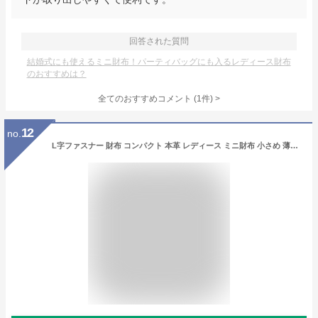
回答された質問
結婚式にも使えるミニ財布！パーティバッグにも入るレディース財布
のおすすめは？
全てのおすすめコメント
(
1
件)
>
12
no.
L字ファスナー 財布 コンパクト 本革 レディース ミニ財布 小さめ 薄い 薄型 ギフトにもおすすめ 送料無料 財布 プレゼント お洒落 財布 レディース シンプル 誕生日 ギフト お財布 薄い財布 母の日 財布 遅れてごめんね 革 ギフト