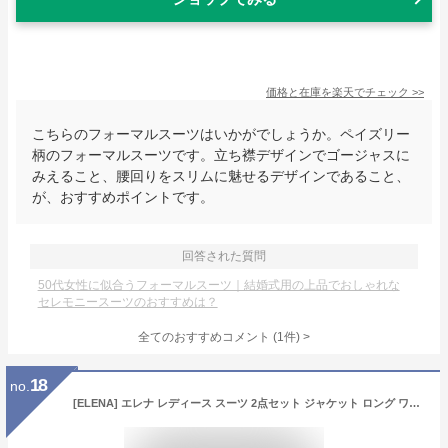
価格と在庫を
楽天
でチェック
>>
こちらのフォーマルスーツはいかがでしょうか。ペイズリー
柄のフォーマルスーツです。立ち襟デザインでゴージャスに
みえること、腰回りをスリムに魅せるデザインであること、
が、おすすめポイントです。
回答された質問
50代女性に似合うフォーマルスーツ｜結婚式用の上品でおしゃれな
セレモニースーツのおすすめは？
全てのおすすめコメント
(
1
件)
>
18
no.
[ELENA] エレナ レディース スーツ 2点セット ジャケット ロング ワンピース カラーレス リボン ポケット付 洗える 長袖 フォーマル セレモニー オフィスカジュアル 通勤 OL 大きいサイズ ママ (210578) 9号 AR ライトグレー