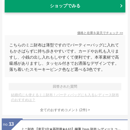
ショップでみる
価格と在庫を
楽天
でチェック
>>
こちらのミニ財布は薄型ですのでパーティーバッグに入れて
もかさばらずに持ち歩きやすいです。カードやお札も入りま
すし、小銭の出し入れもしやすくて便利です。本革素材で高
級感がありますし、タッセル付きでお洒落なデザインです。
落ち着いたスモーキーピンク色など選べる3色です。
回答された質問
結婚式にも使えるミニ財布！パーティバッグにも入るレディース財布
のおすすめは？
全てのおすすめコメント
(
2
件)
>
13
no.
ミニ財布 【楽天1位★高評価★4.63】極薄 7mm 財布 レディース コンパクト 本革 レザー 二つ折り 薄型 薄い キャッシュレス スクエア 軽い スリム ミニ ウォレット シンプル スキミング防止 おすすめ 一粒万倍日 ギフト ラッピング 送料無料 アンコール Annekor