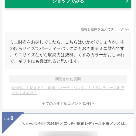
ショップでみる
価格と在庫を
楽天
でチェック
>>
ミニ財布をお探しでしたら、こちらはいかがでしょうか。手
のひらサイズでパーティーバッグにもおさまるミニ財布です
。ミニサイズながら収納力は抜群。くすみカラーがおしゃれ
で、ギフトにも喜ばれると思います。
回答された質問
結婚式にも使えるミニ財布！パーティバッグにも入るレディース財布
のおすすめは？
全てのおすすめコメント
(
1
件)
>
8
no.
＼クーポン利用で2988円／ 二つ折り財布 レディース 財布 メンズ 財布 二つ折り レザー 牛革 ボックス型 BOX型 小銭入れ お札入れ ミニ財布 大容量 薄い 使いやすい カード収納 おしゃれ かわいい 女性 男性 【名入れ対象】