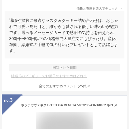
価格と在庫を
楽天
でチェック
>>
退職や挨拶に最適なラスク＆クッキー詰め合わせは、おしゃ
れで可愛い見た目と、誰からも愛される優しい味わいが魅力
です。選べるメッセージカードで感謝の気持ちを伝えられ、
300円〜500円以下の価格帯で大量注文にもぴったり。産休、
卒園、結婚式の手軽で気の利いたプレゼントとして活躍しま
す。
回答された質問
結婚式のプチギフトでお菓子のおすすめはどれ？
全てのおすすめコメント
(
25
件)
>
3
no.
ボッテガヴェネタ BOTTEGA VENETA 506323 VA1N1/8162 ネロ メタル ブラッシュ カーフ マルチファンクショナルケース クラッチバッグ 長財布 ポーチ ブラック BLACK 黒 メンズ【送料無料】