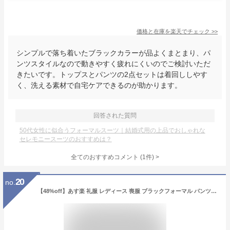
価格と在庫を
楽天
でチェック
>>
シンプルで落ち着いたブラックカラーが品よくまとまり、パ
ンツスタイルなので動きやすく疲れにくいのでご検討いただ
きたいです。トップスとパンツの2点セットは着回ししやす
く、洗える素材で自宅ケアできるのが助かります。
回答された質問
50代女性に似合うフォーマルスーツ｜結婚式用の上品でおしゃれな
セレモニースーツのおすすめは？
全てのおすすめコメント
(
1
件)
>
20
no.
【48%off】あす楽 礼服 レディース 喪服 ブラックフォーマル パンツスーツ フォーマルスーツ ブラウス、パンツの3ピーススーツ オールシーズン スーツ レディース プチサイズ 小柄サイズ 30代 40代 50代 セレモニースーツ m624