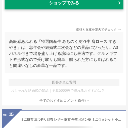
ショップでみる
価格と在庫を
楽天
でチェック
>>
高級感あふれる「特選国産牛 みちのく奥羽牛 肩ロース すき
やき」は、忘年会や結婚式二次会などの景品にぴったり。A3
パネル付きで場を盛り上げる演出にも最適です。グルメギフ
ト券形式なので受け取りも簡単、贈られた方にも喜ばれるこ
と間違いなしの豪華な一品です。
回答された質問
おしゃれな結婚式の景品｜予算5000円で贈れるおすすめは？
全てのおすすめコメント
(
5
件)
>
15
no.
ミニ財布 三つ折り財布 レザー 財布 牛革 ボタン型 ミニウォレット 小銭入れ カード入れ 小さい財布 メンズ レディース MALTA ブランド 大容量 モノトーン シンプル ゴールド シルバー ブラック グレー 3つ折り コンパクト 送料無料 ギフト 対応 S