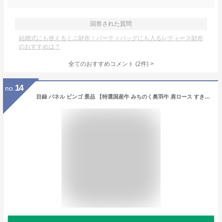
回答された質問
結婚式にも使えるミニ財布！パーティバッグにも入るレディース財布
のおすすめは？
全てのおすすめコメント
(
2
件)
>
14
no.
目録 パネル ビンゴ 景品 【特選国産牛 みちのく奥羽牛 肩ロース すきやき】A3パネル ビンゴ景品 グルメギフト券 パネル付 忘年会 結婚式 二次会 抽選会 ゴルフ コンペ 景品