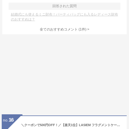
回答された質問
結婚式にも使えるミニ財布！パーティバッグにも入るレディース財布
のおすすめは？
全てのおすすめコメント
(
1
件)
>
16
no.
＼クーポンで500円OFF！／【楽天1位】LASIEM フラグメントケース カードケース ミニ財布 レディース 薄い 薄型 財布 ミニサイフ カード入れ 極小 スリム 本革 ミニウォレット 小銭入れ コインケース パスケース コンパクト 小さい 小さめ スキミング防止 かわいい