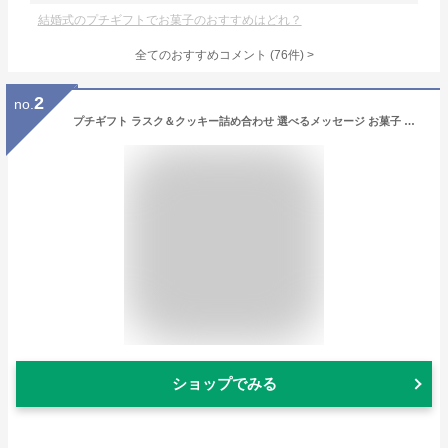
結婚式のプチギフトでお菓子のおすすめはどれ？
全てのおすすめコメント
(
76
件)
>
2
no.
プチギフト ラスク＆クッキー詰め合わせ 選べるメッセージ お菓子 個包装 退職 可愛い おしゃれ 挨拶 お返し ばらまき 大量 記念品 産休 卒園 卒業 卒団 入社 来店 祝い ヘクセン ガトーフェスタハラダ デパ地下 結婚式 プレゼント チョコ ホワイトデー 300円 500円以下
ショップでみる