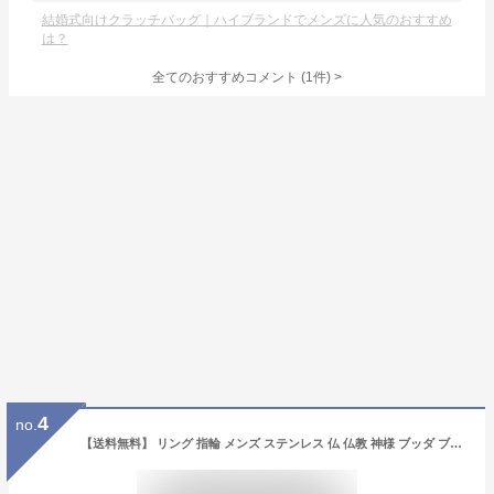
結婚式向けクラッチバッグ｜ハイブランドでメンズに人気のおすすめ
は？
全てのおすすめコメント
(
1
件)
>
4
no.
【送料無料】 リング 指輪 メンズ ステンレス 仏 仏教 神様 ブッダ ブッタ サージカルステンレス 仏様 シルバー ユニーク 個性的 シルバー ゴールド プレゼント ギフト