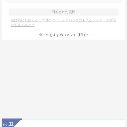
回答された質問
結婚式にも使えるミニ財布！パーティバッグにも入るレディース財布
のおすすめは？
全てのおすすめコメント
(
1
件)
>
11
no.