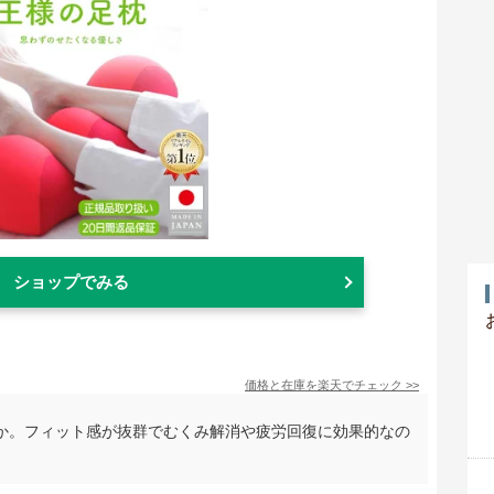
ショップでみる
価格と在庫を
楽天
でチェック
>>
か。フィット感が抜群でむくみ解消や疲労回復に効果的なの
。