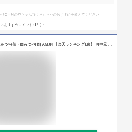
生後2ヶ月の赤ちゃん向けおもちゃのおすすめを教えてください
てのおすすめコメント
(
1
件)
>
【送料無料】榮太樓 あんみつ 8個入(黒みつ×4個・白みつ×4個) AM3N 【楽天ランキング1位】 お中元 夏ギフト おしゃれ ギフト 老舗 高級 和菓子 お取り寄せ 贅沢 スイーツ 常温 手土産 プレゼント 健康 内祝い 御中元 暑中見舞い 残暑 日本橋 2026