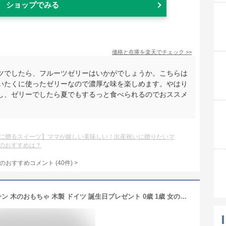
ショップでみる
価格と在庫を
楽天
でチェック
>>
ツでしたら、フルーツゼリーはいかがでしょうか。こちらは
いたくに使ったゼリーなので濃厚な味を楽しめます。やはり
し、ゼリーでしたら夏でもするっと食べられるのでおススメ
に贈るスイーツ】ママが嬉しい美味しい！出産祝いに贈りたいマ
のおすすめは？
のおすすめコメント
(
40
件)
>
知育玩具 ベリ・デザイン クーゲルターン 木のおもちゃ 木製 ドイツ 誕生日プレゼント 0歳 1歳 女の子 男の子 子供 出産祝い ラトル 赤ちゃん ベビー がらがらラトル ボール 安心 ベビートイ つかみ 幼児 男 女 知育 お祝い 玩具 ベビーオモチャ 木 クリスマスプレゼント