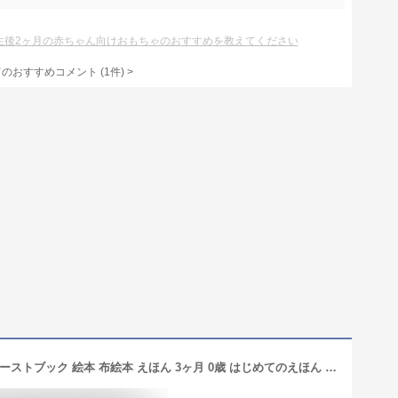
生後2ヶ月の赤ちゃん向けおもちゃのおすすめを教えてください
てのおすすめコメント
(
1
件)
>
【日本正規品】キリンのソフィー ファーストブック 絵本 布絵本 えほん 3ヶ月 0歳 はじめてのえほん 初めての絵本 ファーストトイ Sophie la girafe 知育玩具 おもちゃ 男の子 女の子 赤ちゃん 知育 ベビー 出産祝い オモチャ しかけ やわらか 安全