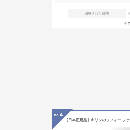
回答された質問
全
4
no.