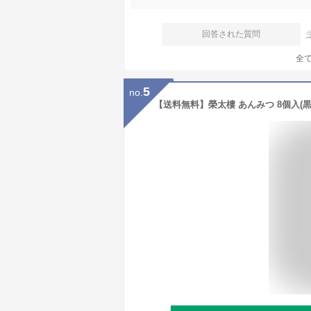
回答された質問
全
5
no.