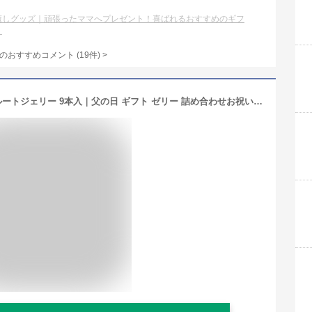
癒しグッズ｜頑張ったママへプレゼント！喜ばれるおすすめのギフ
？
のおすすめコメント
(
19
件)
>
【特別価格】日本橋 千疋屋総本店 フルートジェリー 9本入｜父の日 ギフト ゼリー 詰め合わせお祝い 誕生日 結婚 出産 内祝い お返し お礼 贈り物 贈答品 お見舞い お供え 御供 香典返し お中元