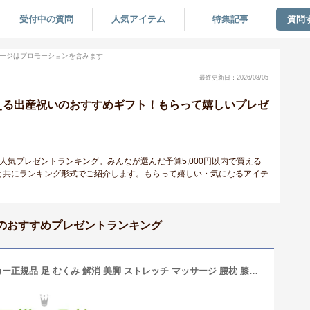
受付中の質問
人気アイテム
特集記事
質問
ージはプロモーションを含みます
最終更新日：2026/08/05
で買える出産祝いのおすすめギフト！もらって嬉しいプレゼ
の人気プレゼントランキング。みんなが選んだ予算5,000円以内で買える
と共にランキング形式でご紹介します。もらって嬉しい・気になるアイテ
いのおすすめプレゼントランキング
【王様の夢枕公式】 王様の足枕 メーカー正規品 足 むくみ 解消 美脚 ストレッチ マッサージ 腰枕 膝枕 プレゼント 両親 女性 癒し グッズ プレゼント 実用的 ビーズ クッション ミニ 可愛い 王様の枕 日本製人気 花以外 実用的 足枕 足まくら