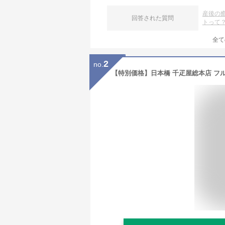
産後の
回答された質問
トって
全て
2
no.