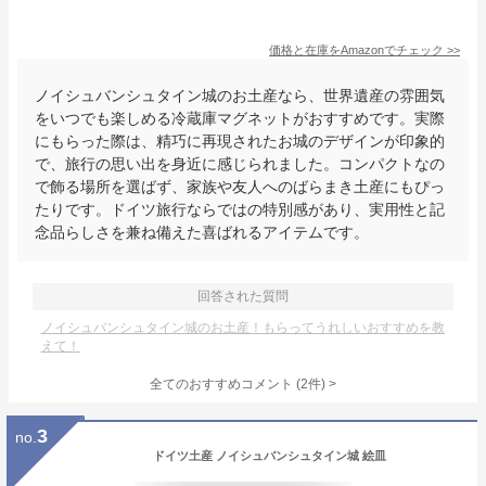
価格と在庫を
Amazon
でチェック
>>
ノイシュバンシュタイン城のお土産なら、世界遺産の雰囲気
をいつでも楽しめる冷蔵庫マグネットがおすすめです。実際
にもらった際は、精巧に再現されたお城のデザインが印象的
で、旅行の思い出を身近に感じられました。コンパクトなの
で飾る場所を選ばず、家族や友人へのばらまき土産にもぴっ
たりです。ドイツ旅行ならではの特別感があり、実用性と記
念品らしさを兼ね備えた喜ばれるアイテムです。
回答された質問
ノイシュバンシュタイン城のお土産！もらってうれしいおすすめを教
えて！
全てのおすすめコメント
(
2
件)
>
3
no.
ドイツ土産 ノイシュバンシュタイン城 絵皿