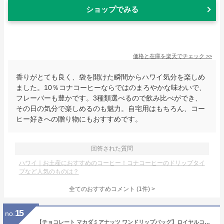
ショップでみる
価格と在庫を
楽天
でチェック
>>
香りがとても良く、袋を開けた瞬間からハワイ気分を楽しめ
ました。10％コナコーヒーならではのまろやかな味わいで、
フレーバーも豊かです。3種類選べるので飲み比べができ、
その日の気分で楽しめるのも魅力。自宅用はもちろん、コー
ヒー好きへの贈り物にもおすすめです。
回答された質問
ハワイ｜お土産におすすめのコーヒー！コナコーヒーのドリップタイ
プなど人気のものは？
全てのおすすめコメント
(
1
件)
>
15
no.
【チョコレート マカダミアナッツ ワンドリップバッグ】ロイヤルコナコーヒー 誕生日 ドリップコーヒー 珈琲 ハワイ おしゃれ 子供 お母さん お父さん 食後 おしゃれ 休憩 食事 食後 coffee 送料無料[M便 1/1]