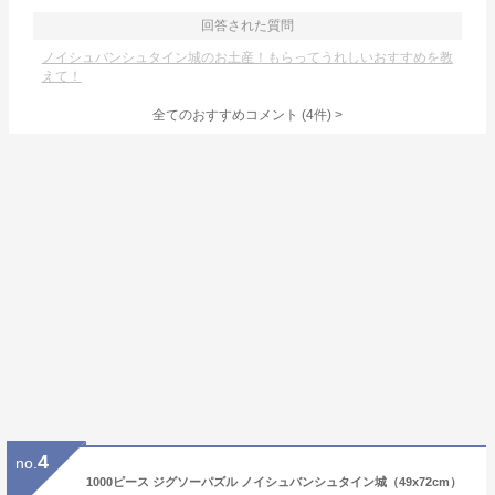
回答された質問
ノイシュバンシュタイン城のお土産！もらってうれしいおすすめを教
えて！
全てのおすすめコメント
(
4
件)
>
4
no.
1000ピース ジグソーパズル ノイシュバンシュタイン城（49x72cm）