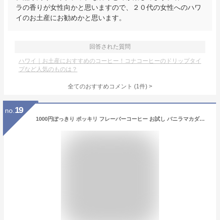
ラの香りが女性向かと思いますので、２０代の女性へのハワ
イのお土産にお勧めかと思います。
回答された質問
ハワイ｜お土産におすすめのコーヒー！コナコーヒーのドリップタイ
プなど人気のものは？
全てのおすすめコメント
(
1
件)
>
19
no.
1000円ぽっきり ポッキリ フレーバーコーヒー お試し バニラマカダミア チョコレートマカダミア バニラクリームブリュレ コナコーヒー 飲み比べ 個包装 買い回り ポイント消化 [m] [bmb] (apm78)