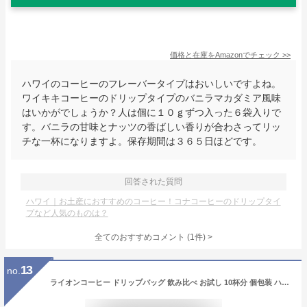
価格と在庫を
Amazon
でチェック
>>
ハワイのコーヒーのフレーバータイプはおいしいですよね。
ワイキキコーヒーのドリップタイプのバニラマカダミア風味
はいかがでしょうか？人は個に１０ｇずつ入った６袋入りで
す。バニラの甘味とナッツの香ばしい香りが合わさってリッ
チな一杯になりますよ。保存期間は３６５日ほどです。
回答された質問
ハワイ｜お土産におすすめのコーヒー！コナコーヒーのドリップタイ
プなど人気のものは？
全てのおすすめコメント
(
1
件)
>
13
no.
ライオンコーヒー ドリップバッグ 飲み比べ お試し 10杯分 個包装 ハワイ ドリップ コーヒー バニラマカダミア チョコレートマカダミアナッツ バニラキャラメル ヘーゼルナッツ 買い回り フレーバーコーヒー 送料無料 [m] [bmb] (ymcd)