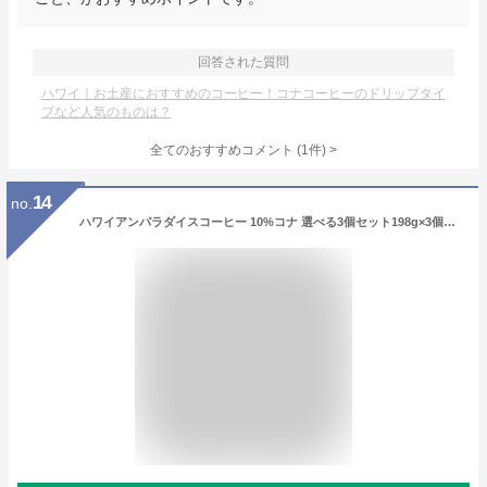
回答された質問
ハワイ｜お土産におすすめのコーヒー！コナコーヒーのドリップタイ
プなど人気のものは？
全てのおすすめコメント
(
1
件)
>
14
no.
ハワイアンパラダイスコーヒー 10%コナ 選べる3個セット198g×3個（粉） Hawaiian Paradise Coffee まとめ買いでお得 ハワイ コーヒー コナコーヒー フレーバーコーヒー [正規輸入品]