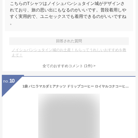
こちらのTシャツはノイシュバンシュタイン城がデザインさ
れており、旅の思い出にもなるのがいいです。普段着用しや
すく実用的で、ユニセックスでも着用できるのがいいですね
。
回答された質問
ノイシュバンシュタイン城のお土産！もらってうれしいおすすめを教
えて！
全てのおすすめコメント
(
1
件)
>
10
no.
1袋 バニラマカダミアナッツ ドリップコーヒー ロイヤルコナコーヒー ワンドリップバッグ コナコーヒー ポイント消化 フレーバーコーヒー 持ち運び ハワイ アウトドア 登山 1杯分 野外 ばら売り お試し ドリップバッグ 1枚 1包 個包装 ばらまき プチギフト