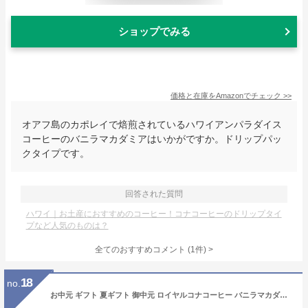
ショップでみる
価格と在庫を
Amazon
でチェック
>>
オアフ島のカポレイで焙煎されているハワイアンパラダイス
コーヒーのバニラマカダミアはいかがですか。ドリップパッ
クタイプです。
回答された質問
ハワイ｜お土産におすすめのコーヒー！コナコーヒーのドリップタイ
プなど人気のものは？
全てのおすすめコメント
(
1
件)
>
18
no.
お中元 ギフト 夏ギフト 御中元 ロイヤルコナコーヒー バニラマカダミアナッツ 中挽き コーヒー豆 粉コーヒー 227g 10%コナコーヒーブレンド フレーバーコーヒー ハワイ 珈琲 ドリップコーヒー フレーバー コーヒー ハワイコーヒー プレゼント バニラ コナコーヒー