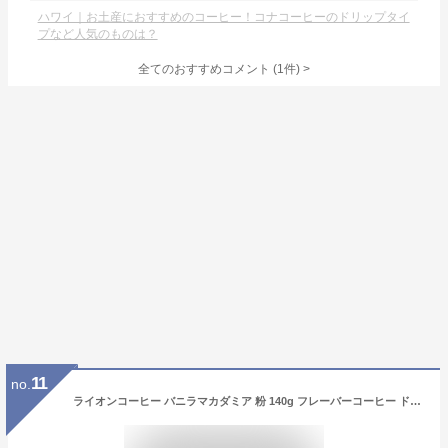
ハワイ｜お土産におすすめのコーヒー！コナコーヒーのドリップタイ
プなど人気のものは？
全てのおすすめコメント
(
1
件)
>
11
no.
ライオンコーヒー バニラマカダミア 粉 140g フレーバーコーヒー ドリップ ハワイ 中挽き 浅煎り ライトロースト 水出しOK 人気 ギフト lioncoffee