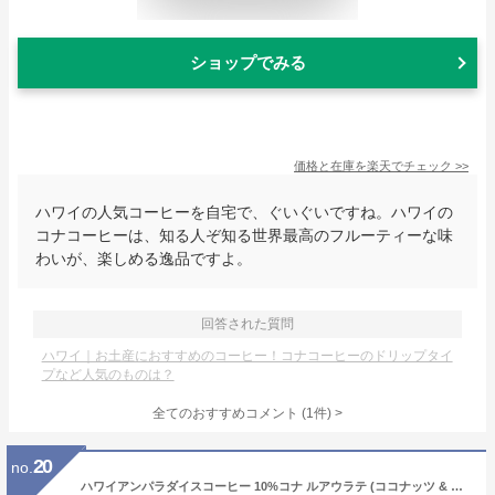
ショップでみる
価格と在庫を
楽天
でチェック
>>
ハワイの人気コーヒーを自宅で、ぐいぐいですね。ハワイの
コナコーヒーは、知る人ぞ知る世界最高のフルーティーな味
わいが、楽しめる逸品ですよ。
回答された質問
ハワイ｜お土産におすすめのコーヒー！コナコーヒーのドリップタイ
プなど人気のものは？
全てのおすすめコメント
(
1
件)
>
20
no.
ハワイアンパラダイスコーヒー 10%コナ ルアウラテ (ココナッツ & マカナッツ) 198g (粉) Hawaiian Paradise COFFEE 10% KONA COFFEE LUAU LATTE (COCONUT & MACNUT) MACADAMIA NUT [正規輸入品] コナコーヒー ハワイ フレーバーコーヒー