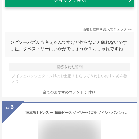
ショップでみる
価格と在庫を
楽天
でチェック
>>
ジグソーパズルも考えたんですけど作らないと飾れないです
しね。タペストリーはいかがでしょうか？おしゃれですね
回答された質問
ノイシュバンシュタイン城のお土産！もらってうれしいおすすめを教
えて！
全てのおすすめコメント
(
1
件)
>
6
no.
【日本製】ビバリー 1000ピース ジグソーパズル ノイシュバンシュタイン城（49×72） 1000-140