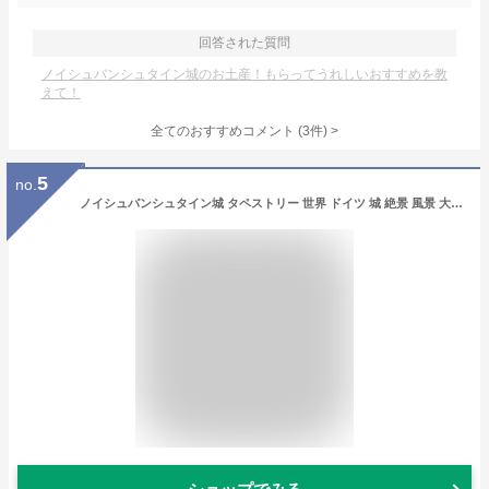
回答された質問
ノイシュバンシュタイン城のお土産！もらってうれしいおすすめを教
えて！
全てのおすすめコメント
(
3
件)
>
5
no.
ノイシュバンシュタイン城 タペストリー 世界 ドイツ 城 絶景 風景 大判 大きい 部屋 飾り 飾り付け 窓 景色 インテリア おしゃれ ポスター テレワーク 背景布 ファブリックポスター インスタ映え グッズ 小物 デコレーション 壁 布 zoom 背景 映え