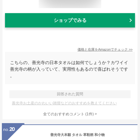
ショップでみる
価格と在庫を
Amazon
でチェック
>>
こちらの、善光寺の日本タオルは如何でしょうか？カワイイ
善光寺の柄が入っていて、実用性もあるので喜ばれそうです
。
回答された質問
善光寺お土産のかわいい雑貨などのおすすめを教えてください
全てのおすすめコメント
(
1
件)
>
20
no.
善光寺大本願 タオル 草鞋柄 和小物