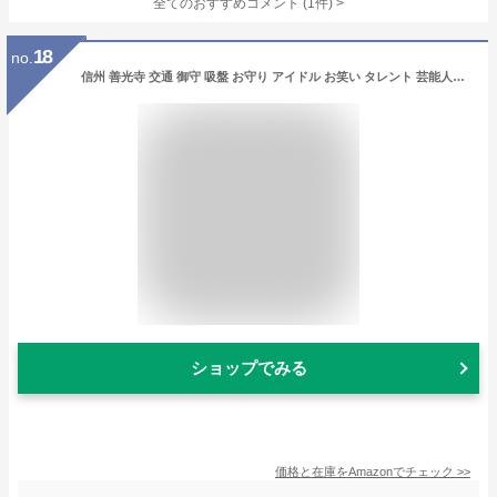
全てのおすすめコメント
(
1
件)
>
18
no.
信州 善光寺 交通 御守 吸盤 お守り アイドル お笑い タレント 芸能人グッズ
ショップでみる
価格と在庫を
Amazon
でチェック
>>