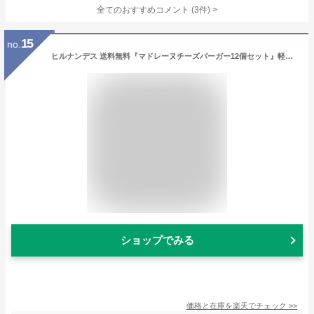
全てのおすすめコメント
(
3
件)
>
15
no.
ヒルナンデス 送料無料『マドレーヌチーズバーガー12個セット』軽井沢 詰め合わせ 贈り物 焼き菓子 手土産 お祝い 御祝 御礼 内祝 お返し 誕生日 プレゼント ご挨拶 マドレーヌ スイーツ 化粧箱入 バレンタインデー ホワイトデー【ファーマーズギフト】
ショップでみる
価格と在庫を
楽天
でチェック
>>