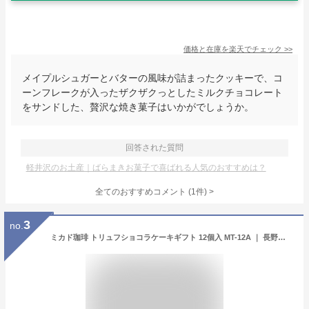
価格と在庫を
楽天
でチェック
>>
メイプルシュガーとバターの風味が詰まったクッキーで、コ
ーンフレークが入ったザクザクっとしたミルクチョコレート
をサンドした、贅沢な焼き菓子はいかがでしょうか。
回答された質問
軽井沢のお土産｜ばらまきお菓子で喜ばれる人気のおすすめは？
全てのおすすめコメント
(
1
件)
>
3
no.
ミカド珈琲 トリュフショコラケーキギフト 12個入 MT-12A ｜ 長野県 軽井沢町 スイーツギフト 老舗 ロースター カフェ 焼菓子 焼き菓子 チョコレート トリュフチョコ マフィン しっとり 高級 ギフト プレゼント 土産 観光 FN0KX