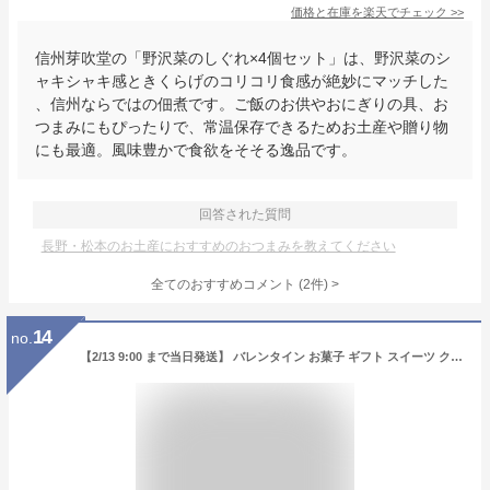
価格と在庫を
楽天
でチェック
>>
信州芽吹堂の「野沢菜のしぐれ×4個セット」は、野沢菜のシ
ャキシャキ感ときくらげのコリコリ食感が絶妙にマッチした
、信州ならではの佃煮です。ご飯のお供やおにぎりの具、お
つまみにもぴったりで、常温保存できるためお土産や贈り物
にも最適。風味豊かで食欲をそそる逸品です。
回答された質問
長野・松本のお土産におすすめのおつまみを教えてください
全てのおすすめコメント
(
2
件)
>
14
no.
【2/13 9:00 まで当日発送】 バレンタイン お菓子 ギフト スイーツ クッキー プレゼント 個包装 食品 送料無料 食べ物 焼き菓子 洋菓子 プチギフト バターサンド 菓子折り おしゃれ 美味しい サンドクッキー メープルサンドクッキー 24個 12個 6個 贈り物 御祝