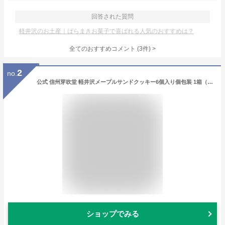
回答された質問
軽井沢のお土産｜ばらまきお菓子で喜ばれる人気のおすすめは？
全てのおすすめコメント
(
3
件)
>
2
no.
公式 信州芽吹堂 軽井沢メープルサンドクッキー6個入り個包装 1箱（化粧箱） 軽井沢アレイズ かるいざわ お土産 手みやげ プレゼント メープル が香る スイーツ 焼菓子 洋菓子 クッキー 【軽井沢 A L'AISE】
ショップでみる