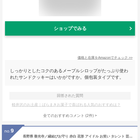
ショップでみる
価格と在庫を
Amazon
でチェック
>>
しっかりとしたコクのあるメープルシロップがたっぷり使わ
れたサンドクッキーはいかがですか。個包装タイプです。
回答された質問
軽井沢のお土産｜ばらまきお菓子で喜ばれる人気のおすすめは？
全てのおすすめコメント
(
2
件)
>
9
no.
長野県 善光寺／縁結びお守り 赤白 花形 アイドル お笑い タレント 芸能人グッズ