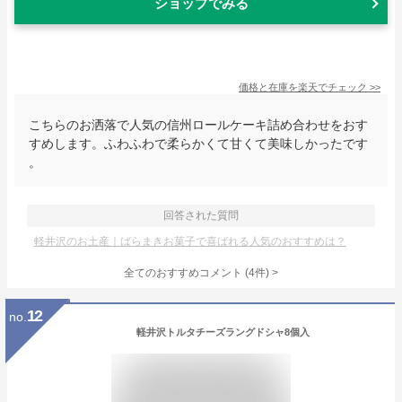
ショップでみる
価格と在庫を
楽天
でチェック
>>
こちらのお洒落で人気の信州ロールケーキ詰め合わせをおす
すめします。ふわふわで柔らかくて甘くて美味しかったです
。
回答された質問
軽井沢のお土産｜ばらまきお菓子で喜ばれる人気のおすすめは？
全てのおすすめコメント
(
4
件)
>
12
no.
軽井沢トルタチーズラングドシャ8個入