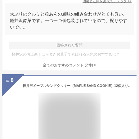
価格と在庫を
楽天
でチェック
>>
大ぶりのクルミと粒あんの風味の組み合わせがとても良い、
軽井沢銘菓です。一つ一つ個包装されているので、配りやす
いです。
回答された質問
軽井沢のお土産｜ばらまきお菓子で喜ばれる人気のおすすめは？
全てのおすすめコメント
(
2
件)
>
8
no.
軽井沢メープルサンドクッキー（MAPLE SAND COOKIE）12個入り 軽井沢Maple Stack 信州ご当地土産 お取り寄せ 長野おみやげランキング 日本製