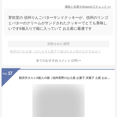
価格と在庫を
Amazon
でチェック
>>
芽吹堂の 信州りんごバターサンドクッキーが、信州のリンゴ
とバターのクリームがサンドされたクッキーでとても美味し
いです6個入りで箱に入っていて お土産に最適です
回答された質問
軽井沢のお土産｜ばらまきお菓子で喜ばれる人気のおすすめは？
全てのおすすめコメント
(
2
件)
>
17
no.
軽井沢タルト8個入×5個（信州長野のお土産 お菓子 洋菓子 土産 おみやげ 長野県 お取り寄せスイーツ 長野土産 信州土産 長野お土産 通販 ケーキ 焼き菓子）