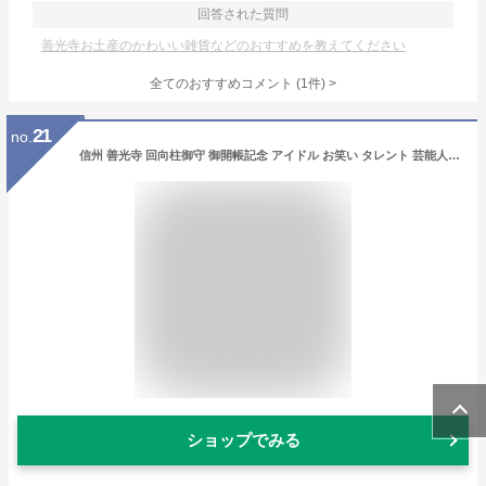
回答された質問
善光寺お土産のかわいい雑貨などのおすすめを教えてください
全てのおすすめコメント
(
1
件)
>
21
no.
信州 善光寺 回向柱御守 御開帳記念 アイドル お笑い タレント 芸能人グッズ
ショップでみる