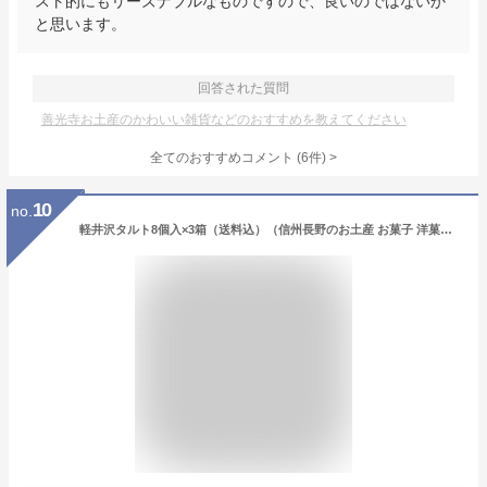
スト的にもリーズナブルなものですので、良いのではないか
と思います。
回答された質問
善光寺お土産のかわいい雑貨などのおすすめを教えてください
全てのおすすめコメント
(
6
件)
>
10
no.
軽井沢タルト8個入×3箱（送料込）（信州長野のお土産 お菓子 洋菓子 土産 おみやげ 長野県 お取り寄せスイーツ 長野土産 信州土産 長野お土産 通販 ケーキ 焼き菓子）