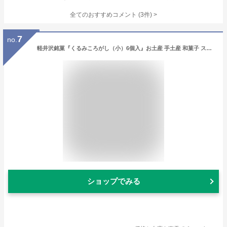
全てのおすすめコメント
(
3
件)
>
7
no.
軽井沢銘菓『くるみころがし（小）6個入』お土産 手土産 和菓子 スイーツ お菓子 おやつ あんこ 小豆 あずき くるみ クルミ 粒あん お取り寄せ プレゼント お茶菓子 お茶うけ ティータイム 箱菓子【軽井沢ファーマーズギフト】
ショップでみる