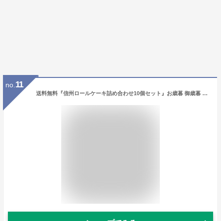
11
no.
送料無料『信州ロールケーキ詰め合わせ10個セット』お歳暮 御歳暮 シュー スイーツ 贈答 焼き菓子 洋菓子 プレゼント 手土産 パーティー 誕生日 お礼 お返し リンゴ 林檎 峠の古木 黒糖くるみ カステラ 逸品 軽井沢ファーマーズギフト 夏ギフト