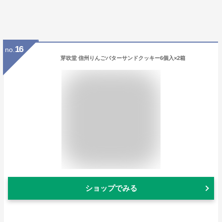
16
no.
芽吹堂 信州りんごバターサンドクッキー6個入×2箱
ショップでみる