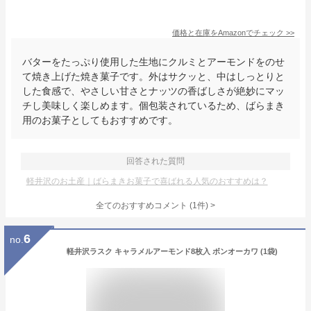
価格と在庫を
Amazon
でチェック
>>
バターをたっぷり使用した生地にクルミとアーモンドをのせ
て焼き上げた焼き菓子です。外はサクッと、中はしっとりと
した食感で、やさしい甘さとナッツの香ばしさが絶妙にマッ
チし美味しく楽しめます。個包装されているため、ばらまき
用のお菓子としてもおすすめです。
回答された質問
軽井沢のお土産｜ばらまきお菓子で喜ばれる人気のおすすめは？
全てのおすすめコメント
(
1
件)
>
6
no.
軽井沢ラスク キャラメルアーモンド8枚入 ボンオーカワ (1袋)