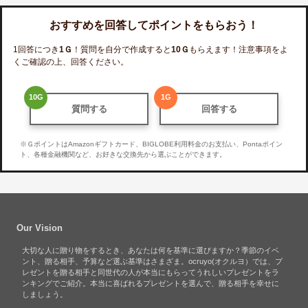
おすすめを回答してポイントをもらおう！
1回答につき
1
Ｇ
！質問を自分で作成すると
10
Ｇ
もらえます！注意事項をよ
くご確認の上、回答ください。
10
G
1
G
質問する
回答する
※ＧポイントはAmazonギフトカード、BIGLOBE利用料金のお支払い、Pontaポイン
ト、各種金融機関など、お好きな交換先から選ぶことができます。
Our Vision
大切な人に贈り物をするとき、あなたは何を基準に選びますか？季節のイベ
ント、贈る相手、予算など選ぶ基準はさまざま。ocruyo(オクルヨ）では、プ
レゼントを贈る相手と同世代の人が本当にもらってうれしいプレゼントをラ
ンキングでご紹介。本当に喜ばれるプレゼントを選んで、贈る相手を幸せに
しましょう。