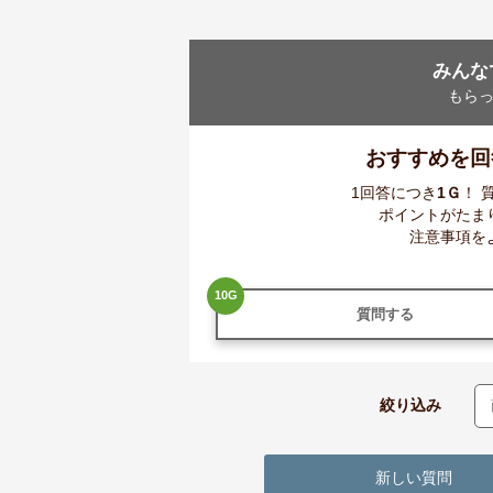
みんな
もら
おすすめを回
1回答につき
1
Ｇ
！ 
ポイントがたま
注意事項を
10
G
質問する
絞り込み
新しい質問