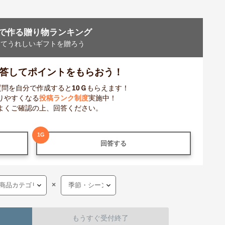
で作る贈り物ランキング
ってうれしいギフトを贈ろう
答してポイントをもらおう！
質問を自分で作成すると
10
Ｇ
もらえます！
りやすくなる
投稿ランク制度
実施中！
よくご確認の上、回答ください。
1
G
回答する
×
もうすぐ受付終了