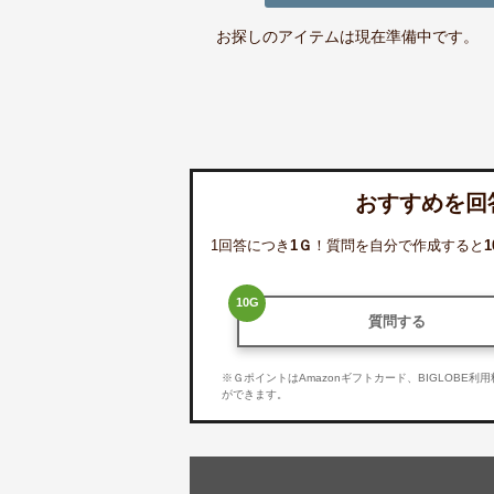
お探しのアイテムは現在準備中です。
おすすめを回
1回答につき
1
Ｇ
！質問を自分で作成すると
1
10
G
質問する
※ＧポイントはAmazonギフトカード、BIGLOBE
ができます。