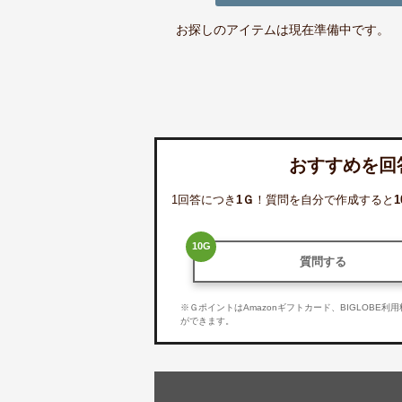
お探しのアイテムは現在準備中です。
おすすめを回
1回答につき
1
Ｇ
！質問を自分で作成すると
1
10
G
質問する
※ＧポイントはAmazonギフトカード、BIGLOBE
ができます。