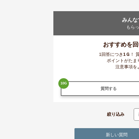
みんな
もら
おすすめを回
1回答につき
1
Ｇ
！ 
ポイントがたま
注意事項を
10
G
質問する
絞り込み
新しい質問