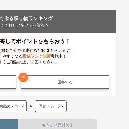
で作る贈り物ランキング
ってうれしいギフトを贈ろう
答してポイントをもらおう！
質問を自分で作成すると
10
Ｇ
もらえます！
りやすくなる
投稿ランク制度
実施中！
よくご確認の上、回答ください。
1
G
回答する
×
もうすぐ受付終了